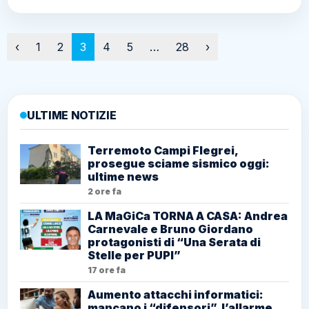
Paginazione
‹
1
2
3
4
5
…
28
›
ULTIME NOTIZIE
Terremoto Campi Flegrei,
prosegue sciame sismico oggi:
ultime news
2 ore fa
LA MaGiCa TORNA A CASA: Andrea
Carnevale e Bruno Giordano
protagonisti di “Una Serata di
Stelle per PUPI”
17 ore fa
Aumento attacchi informatici:
mancano i “difensori”, l’allarme