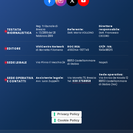
Reg. Tribunale di
Direttore
TESTATA
Brescia
Referente:
responsabile:
GIORNALISTICA
n. 13/2009 del 20
Dott. Mario VOLLONO
Dott. Francesco
febbraio 2009
CECORO
ViViCentro Network
ROC:
REA:
CF/P. IVA:
EDITORE
di Barretta Filomena
41663
NA-1107749
10464981215
80053 Castellammare
SEDE LEGALE
Via Plinio Il Vecchio 24
Napoli
di Stabia
Sede operativa:
SEDE OPERATIVA
Assistente legale:
Via Moretto 70, Brescia
Via Enrico De Nicola 12
E CONTATTI
Avv. Luca Zuppelli
Tel.
030 3758858
80053 Castellammare
di Stabia (NA)
Privacy Policy
Cookie Policy