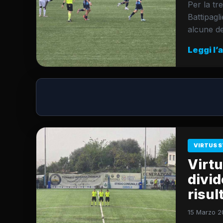
Per la tr
Battipagl
alcune dec
Leggi l’
VIRTUS S
Virtu
divid
risul
15 Marzo 2