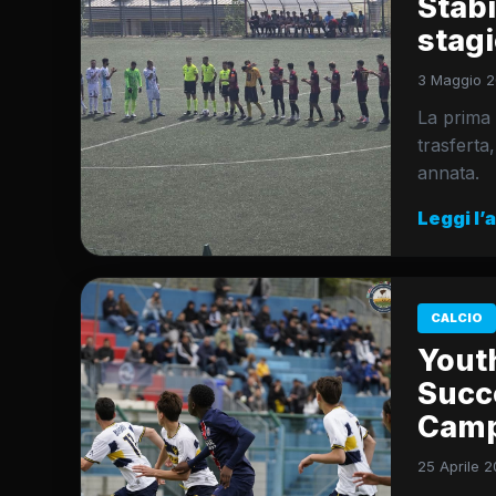
Stabi
stagi
3 Maggio 2
La prima 
trasfert
annata.
Leggi l’
CALCIO
Youth
Succe
Camp
25 Aprile 2