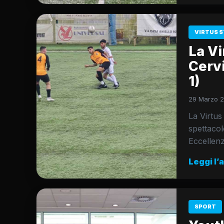
VIRTUS S
La Vi
Cervi
1)
29 Marzo 2
La Virtus
spettacol
Eccellen
Leggi l’
SPORT