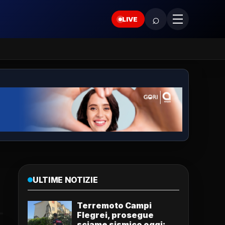
⌕
LIVE
ULTIME NOTIZIE
Terremoto Campi
Flegrei, prosegue
sciame sismico oggi: