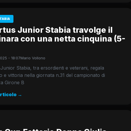
TABIA
rtus Junior Stabia travolge il
nara con una netta cinquina (5-
025 - 18:07
Mario Vollono
 Junior Stabia, tra ersordienti e veterani, regala
o e vittoria nella giornata n.31 del campionato di
za Girone B
articolo →