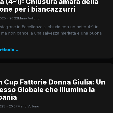
a (4-1): Chiusura amara della
one per i biancazzurri
025 - 20:22
Mario Vollono
stagione in Eccellenza si chiude con un netto 4-1 in
a, ma non cancella una salvezza meritata e una buona
articolo →
 Cup Fattorie Donna Giulia: Un
sso Globale che Illumina la
ania
025 - 20:07
Mario Vollono