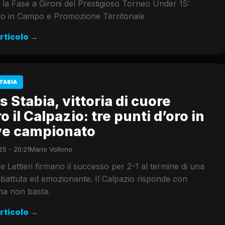
la Fase a Gironi del Prestigioso Torneo Under 15:
lo in Campo e Promozione Territoriale
articolo →
TABIA
s Stabia, vittoria di cuore
o il Calpazio: tre punti d’oro in
ve campionato
25 - 20:21
Mario Vollono
e Lettieri firmano il successo per 2-1 al termine di una
battuta ed emozionante. Il Calpazio risponde con
 ma non basta.
articolo →