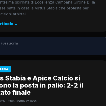
entesima giornata di Eccellenza Campana Girone B, la
iese batte in casa la Virtus Stabia che protesta per
isioni arbitrali
articolo →
PUBBLICITÀ
TABIA
s Stabia e Apice Calcio si
ono la posta in palio: 2-2 il
tato finale
025 - 20:58
Mario Vollono