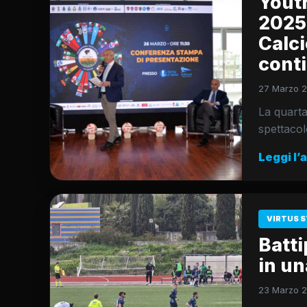
Youth
2025:
Calci
conti
27 Marzo 2
La quarta
spettacol
Leggi l’
VIRTUS S
Batti
in un
23 Marzo 2