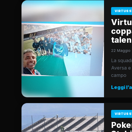
VIRTUS S
Virtu
coppa
talen
22 Maggio 
La squad
Aversa e 
campo
Leggi l’
VIRTUS S
Poker