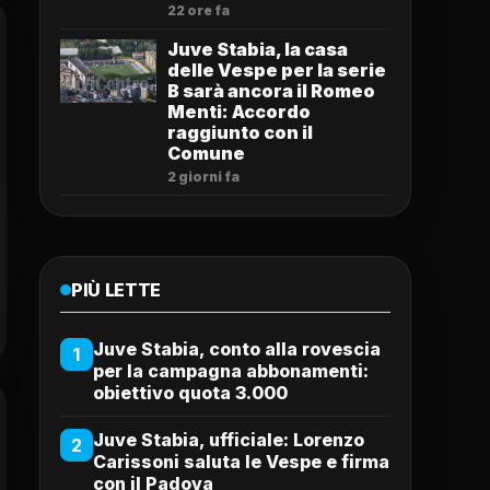
22 ore fa
Juve Stabia, la casa
delle Vespe per la serie
B sarà ancora il Romeo
Menti: Accordo
raggiunto con il
Comune
2 giorni fa
PIÙ LETTE
Juve Stabia, conto alla rovescia
1
per la campagna abbonamenti:
obiettivo quota 3.000
Juve Stabia, ufficiale: Lorenzo
2
Carissoni saluta le Vespe e firma
con il Padova