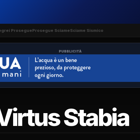
egrei Prosegue
Prosegue Sciame
Sciame Sismico
PUBBLICITÀ
Virtus Stabia