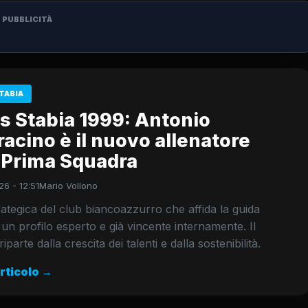
PUBBLICITÀ
TABIA
s Stabia 1999: Antonio
acino è il nuovo allenatore
a Prima Squadra
26 - 12:51
Mario Vollono
rategica del club biancoazzurro che affida la guida
 un profilo esperto e già vincente internamente. Il
iparte dalla crescita dei talenti e dalla sostenibilità.
articolo →