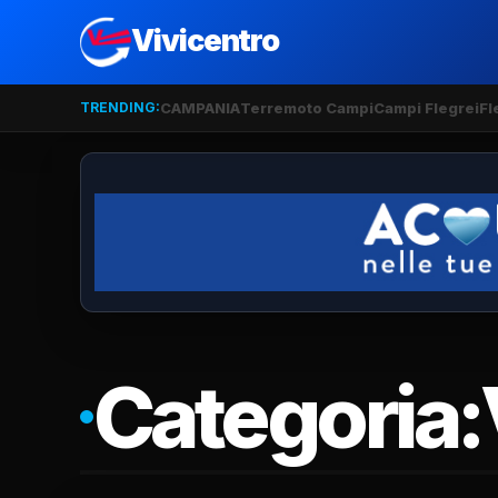
Vivicentro
TRENDING:
CAMPANIA
Terremoto Campi
Campi Flegrei
Fl
Categoria: