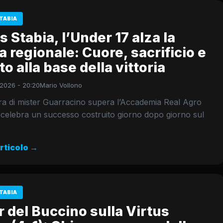
TABIA
s Stabia, l’Under 17 alza la
 regionale: Cuore, sacrificio e
to alla base della vittoria
2026 - 20:20
Mario Vollono
ra di mister Guarracino supera l’Accademia Real Agro
celebra un successo costruito giorno dopo giorno sul
articolo →
TABIA
 del Buccino sulla Virtus