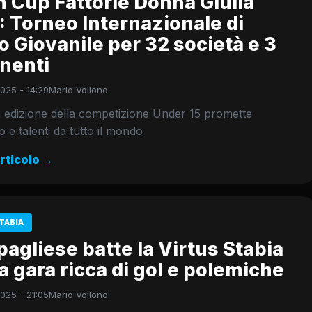
 Cup Fattorie Donna Giulia
 Torneo Internazionale di
o Giovanile per 32 società e 3
nenti
025 - 14:29
Mario Vollono
 edizione della competizione Under 15 promette
o e talenti da tutto il mondo
articolo →
TABIA
pagliese batte la Virtus Stabia
a gara ricca di gol e polemiche
025 - 21:05
Mario Vollono