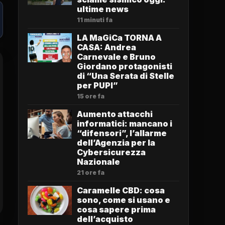
ultime news
11 minuti fa
LA MaGiCa TORNA A
CASA: Andrea
Carnevale e Bruno
Giordano protagonisti
di “Una Serata di Stelle
per PUPI”
15 ore fa
Aumento attacchi
informatici: mancano i
“difensori”, l’allarme
dell’Agenzia per la
Cybersicurezza
Nazionale
21 ore fa
Caramelle CBD: cosa
sono, come si usano e
cosa sapere prima
dell’acquisto