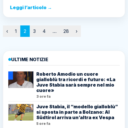
Leggi l’articolo →
Paginazione
‹
1
2
3
4
…
28
›
ULTIME NOTIZIE
Roberto Amodio un cuore
gialloblù tra ricordi e futuro: «La
Juve Stabia sarà sempre nel mio
cuore»
3 ore fa
Juve Stabia, il “modello gialloblù”
si sposta in parte a Bolzano: Al
Südtirol arriva un’altra ex Vespa
5 ore fa