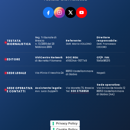
Reg. Tribunale di
Direttore
TESTATA
Brescia
Referente:
responsabile:
GIORNALISTICA
n. 13/2009 del 20
Dott. Mario VOLLONO
Dott. Francesco
febbraio 2009
CECORO
ViViCentro Network
ROC:
REA:
CF/P. IVA:
EDITORE
di Barretta Filomena
41663
NA-1107749
10464981215
80053 Castellammare
SEDE LEGALE
Via Plinio Il Vecchio 24
Napoli
di Stabia
Sede operativa:
SEDE OPERATIVA
Assistente legale:
Via Moretto 70, Brescia
Via Enrico De Nicola 12
E CONTATTI
Avv. Luca Zuppelli
Tel.
030 3758858
80053 Castellammare
di Stabia (NA)
Privacy Policy
Cookie Policy