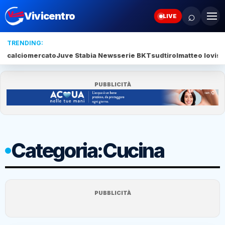
⌕
Vivicentro
LIVE
TRENDING:
calciomercato
Juve Stabia News
serie BKT
sudtirol
matteo lovisa
PUBBLICITÀ
Categoria:
Cucina
PUBBLICITÀ