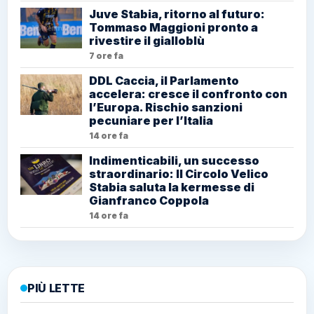
Juve Stabia, ritorno al futuro:
Tommaso Maggioni pronto a
rivestire il gialloblù
7 ore fa
DDL Caccia, il Parlamento
accelera: cresce il confronto con
l’Europa. Rischio sanzioni
pecuniare per l’Italia
14 ore fa
Indimenticabili, un successo
straordinario: Il Circolo Velico
Stabia saluta la kermesse di
Gianfranco Coppola
14 ore fa
PIÙ LETTE