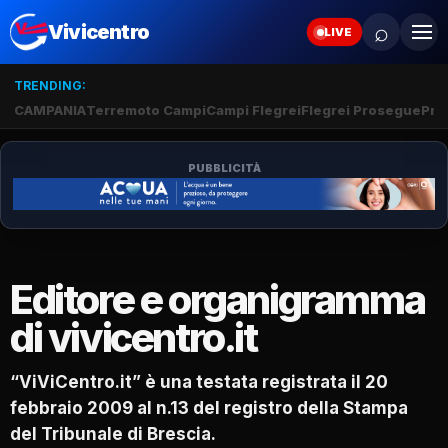
⌕
Vivicentro
LIVE
TRENDING:
CAMPANIA
Terremoto Campi
Campi Flegrei
Flegrei Prosegue
Pro
PUBBLICITÀ
Editore e organigramma
di vivicentro.it
“ViViCentro.it” è una testata registrata il 20
febbraio 2009 al n.13 del registro della Stampa
del Tribunale di Brescia.