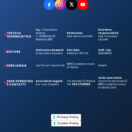
Reg. Tribunale di
Direttore
TESTATA
Brescia
Referente:
responsabile:
GIORNALISTICA
n. 13/2009 del 20
Dott. Mario VOLLONO
Dott. Francesco
febbraio 2009
CECORO
ViViCentro Network
ROC:
REA:
CF/P. IVA:
EDITORE
di Barretta Filomena
41663
NA-1107749
10464981215
80053 Castellammare
SEDE LEGALE
Via Plinio Il Vecchio 24
Napoli
di Stabia
Sede operativa:
SEDE OPERATIVA
Assistente legale:
Via Moretto 70, Brescia
Via Enrico De Nicola 12
E CONTATTI
Avv. Luca Zuppelli
Tel.
030 3758858
80053 Castellammare
di Stabia (NA)
Privacy Policy
Cookie Policy