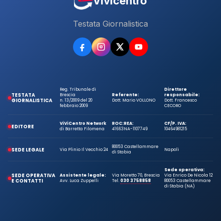
Vivicentro
Testata Giornalistica
Reg. Tribunale di
Direttore
TESTATA
Brescia
Referente:
responsabile:
GIORNALISTICA
n. 13/2009 del 20
Dott. Mario VOLLONO
Dott. Francesco
febbraio 2009
CECORO
ViViCentro Network
ROC:
REA:
CF/P. IVA:
EDITORE
di Barretta Filomena
41663
NA-1107749
10464981215
80053 Castellammare
SEDE LEGALE
Via Plinio Il Vecchio 24
Napoli
di Stabia
Sede operativa:
SEDE OPERATIVA
Assistente legale:
Via Moretto 70, Brescia
Via Enrico De Nicola 12
E CONTATTI
Avv. Luca Zuppelli
Tel.
030 3758858
80053 Castellammare
di Stabia (NA)