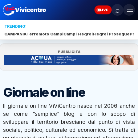
⌕
Vivicentro
LIVE
TRENDING:
CAMPANIA
Terremoto Campi
Campi Flegrei
Flegrei Prosegue
Pro
PUBBLICITÀ
Giornale on line
Il giornale on line ViViCentro nasce nel 2006 anche
se come “semplice” blog e con lo scopo di
sviluppare il territorio bresciano dal punto di vista
sociale, politico, culturale ed economico. Si tratta di
un giornale di cultura, di formazione ed informazione.