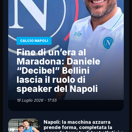
CALCIO NAPOLI
Fine di un’era al
Maradona: Daniele
“Decibel” Bellini
lascia il ruolo di
speaker del Napoli
19 Luglio 2026 - 17:55
Napoli: la macchina azzurra
prende forma, completata la