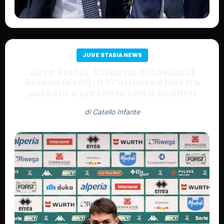
JUVE STABIA NEWS
Juve Stabia, il ritorno di Lovisa al
Romeo Menti: Il 17 ottobre sfida tra
passato e presente con il Sudtirol
di Catello Infante
Di Catello Infante
26 Luglio 2026 - 08:30
2 settimane fa