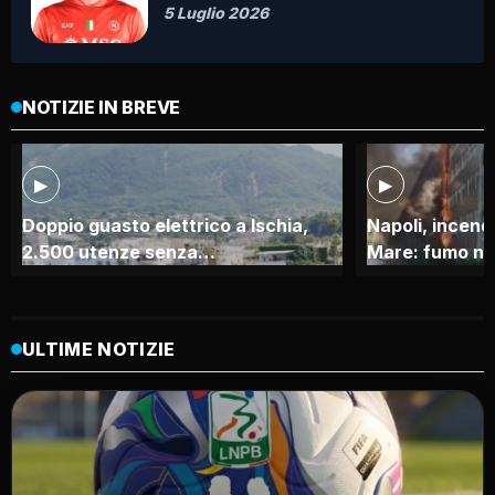
5 Luglio 2026
NOTIZIE IN BREVE
▶
▶
Doppio guasto elettrico a Ischia,
Napoli, incend
2.500 utenze senza…
Mare: fumo n
ULTIME NOTIZIE