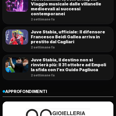
Viaggio musicale dalle villanelle
medioevali ai successi
contemporanei
2 settimane fa
Juve Stabia, ufficiale: Il difensore
Francesco Beidi Gallea arriva in
prestito dal Cagliari
2 settimane fa
Juve Stabia, il destino non si
rinvierà più: Il 31 ottobre ad Empoli
la sfida con l’ex Guido Pagliuca
2 settimane fa
APPROFONDIMENTI