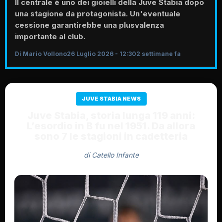
Il centrale è uno dei gioielli della Juve Stabia dopo
una stagione da protagonista. Un'eventuale
cessione garantirebbe una plusvalenza
importante al club.
Di Mario Vollono
26 Luglio 2026 - 12:30
2 settimane fa
JUVE STABIA NEWS
Juve Stabia, storia lunga 119 anni:
L’esordio in B fu nel 1951. Da allora
sono 7 le stagioni in cadetteria
di Catello Infante
Di Catello Infante
26 Luglio 2026 - 10:30
2 settimane fa