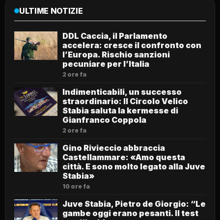
ULTIME NOTIZIE
DDL Caccia, il Parlamento
accelera: cresce il confronto con
l’Europa. Rischio sanzioni
pecuniare per l’Italia
2 ore fa
Indimenticabili, un successo
straordinario: Il Circolo Velico
Stabia saluta la kermesse di
Gianfranco Coppola
2 ore fa
Gino Rivieccio abbraccia
Castellammare: «Amo questa
città. E sono molto legato alla Juve
Stabia»
10 ore fa
Juve Stabia, Pietro de Giorgio: “Le
gambe oggi erano pesanti. Il test