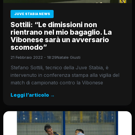
JUVE STABIA NEWS
Sottili: “Le dimissioni non
rientrano nel mio bagaglio. La
Vibonese sarà un avversario
scomodo”
21 Febbraio 2022 - 18:29
Natale Giusti
Stefano Sottili, tecnico della Juve Stabia, è
intervenuto in conferenza stampa alla vigilia del
match di campionato contro la Vibonese
Leggi l’articolo →