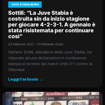
JUVE STABIA NEWS
Sottili: “La Juve Stabia è
costruita sin da inizio stagione
per giocare 4-2-3-1. A gennaio è
stata risistemata per continuare
così”
23 Febbraio 2022 - 01:05
Natale Giusti
Stefano Sottili, allenatore della Juve Stabia, ha
rilasciato alcune dichiarazioni in conferenza
stampa al termine del match vinto 3-1 contro la
Vibonese
Leggi l’articolo →