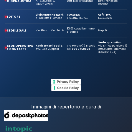
GIORNALISTICA
n. 13/2009 del 20
Dott. Mario VOLLONO
Dott. Francesco
febbraio 2009
CECORO
ViViCentro Network
ROC:
REA:
CF/P. IVA:
EDITORE
di Barretta Filomena
41663
NA-1107749
10464981215
80053 Castellammare
SEDE LEGALE
Via Plinio Il Vecchio 24
Napoli
di Stabia
Sede operativa:
SEDE OPERATIVA
Assistente legale:
Via Moretto 70, Brescia
Via Enrico De Nicola 12
E CONTATTI
Avv. Luca Zuppelli
Tel.
030 3758858
80053 Castellammare
di Stabia (NA)
Privacy Policy
Cookie Policy
Immagini di repertorio a cura di