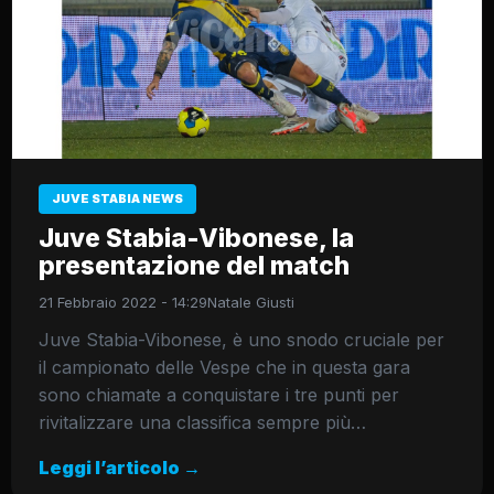
JUVE STABIA NEWS
Juve Stabia-Vibonese, la
presentazione del match
21 Febbraio 2022 - 14:29
Natale Giusti
Juve Stabia-Vibonese, è uno snodo cruciale per
il campionato delle Vespe che in questa gara
sono chiamate a conquistare i tre punti per
rivitalizzare una classifica sempre più…
Leggi l’articolo →