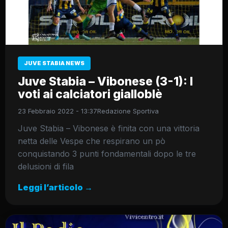
JUVE STABIA NEWS
Juve Stabia – Vibonese (3-1): I
voti ai calciatori gialloblè
23 Febbraio 2022 - 13:37
Redazione Sportiva
Juve Stabia – Vibonese è finita con una vittoria
netta delle Vespe che respirano un pò
conquistando 3 punti fondamentali dopo le tre
delusioni di fila
Leggi l’articolo →