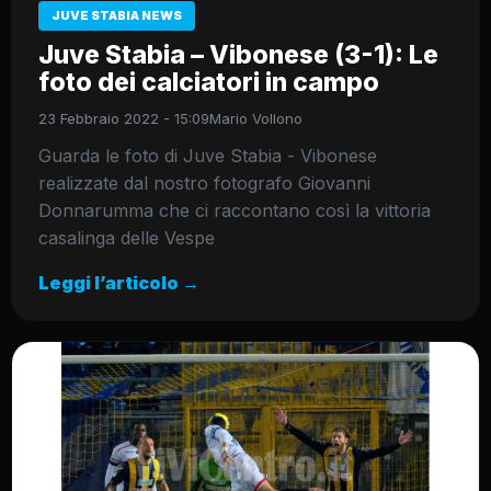
JUVE STABIA NEWS
Juve Stabia – Vibonese (3-1): Le
foto dei calciatori in campo
23 Febbraio 2022 - 15:09
Mario Vollono
Guarda le foto di Juve Stabia - Vibonese
realizzate dal nostro fotografo Giovanni
Donnarumma che ci raccontano così la vittoria
casalinga delle Vespe
Leggi l’articolo →