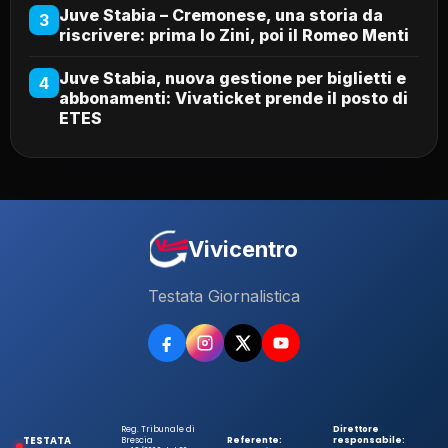
Juve Stabia – Cremonese, una storia da
3
riscrivere: prima lo Zini, poi il Romeo Menti
Juve Stabia, nuova gestione per biglietti e
4
abbonamenti: Vivaticket prende il posto di
ETES
Vivicentro
Testata Giornalistica
Reg. Tribunale di
Direttore
TESTATA
Brescia
Referente:
responsabile: