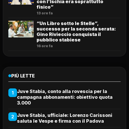
con l’Ischia era soprattutto
fisico”
13 ore fa
“Un Libro sotto le Stelle”,
successo per la seconda serata:
Gino Rivieccio conquista il
pubblico stabiese
16 ore fa
PIÙ LETTE
Juve Stabia, conto alla rovescia per la
1
campagna abbonamenti: obiettivo quota
3.000
Juve Stabia, ufficiale: Lorenzo Carissoni
2
saluta le Vespe e firma con il Padova