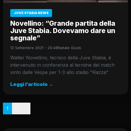
JUVE STABIA NEWS
Novellino: “Grande partita della
Juve Stabia. Dovevamo dare un
segnale”
12 Settembre 2021 - 20:48
Natale Giusti
Walter Novellino, tecnico della Juve Stabia, è
intervenuto in conferenza al termine del match
vinto dalle Vespe per 1-3 allo stadio "Razza"
Leggi l’articolo →
Paginazione
1
2
›