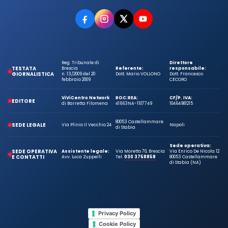
Reg. Tribunale di
Direttore
TESTATA
Brescia
Referente:
responsabile:
GIORNALISTICA
n. 13/2009 del 20
Dott. Mario VOLLONO
Dott. Francesco
febbraio 2009
CECORO
ViViCentro Network
ROC:
REA:
CF/P. IVA:
EDITORE
di Barretta Filomena
41663
NA-1107749
10464981215
80053 Castellammare
SEDE LEGALE
Via Plinio Il Vecchio 24
Napoli
di Stabia
Sede operativa:
SEDE OPERATIVA
Assistente legale:
Via Moretto 70, Brescia
Via Enrico De Nicola 12
E CONTATTI
Avv. Luca Zuppelli
Tel.
030 3758858
80053 Castellammare
di Stabia (NA)
Privacy Policy
Cookie Policy