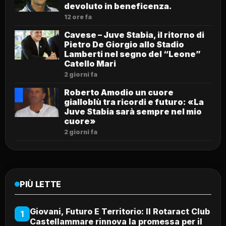
devoluto in beneficenza.
12 ore fa
Cavese – Juve Stabia, il ritorno di
Pietro De Giorgio allo Stadio
Lamberti nel segno del “Leone”
Catello Mari
2 giorni fa
Roberto Amodio un cuore
gialloblù tra ricordi e futuro: «La
Juve Stabia sarà sempre nel mio
cuore»
2 giorni fa
PIÙ LETTE
Giovani, Futuro E Territorio: Il Rotaract Club
1
Castellammare rinnova la promessa per il