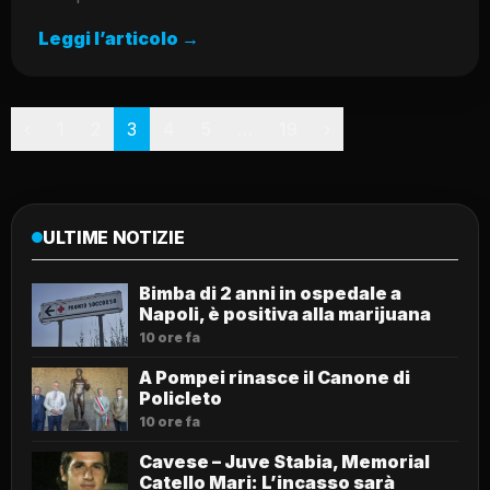
Leggi l’articolo →
Paginazione
‹
1
2
3
4
5
…
19
›
ULTIME NOTIZIE
Bimba di 2 anni in ospedale a
Napoli, è positiva alla marijuana
10 ore fa
A Pompei rinasce il Canone di
Policleto
10 ore fa
Cavese – Juve Stabia, Memorial
Catello Mari: L’incasso sarà