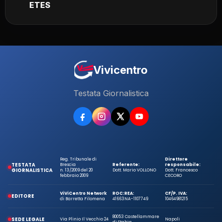
ETES
Vivicentro
Testata Giornalistica
Reg. Tribunale di
Direttore
TESTATA
Brescia
Referente:
responsabile:
GIORNALISTICA
n. 13/2009 del 20
Dott. Mario VOLLONO
Dott. Francesco
febbraio 2009
CECORO
ViViCentro Network
ROC:
REA:
CF/P. IVA:
EDITORE
di Barretta Filomena
41663
NA-1107749
10464981215
80053 Castellammare
SEDE LEGALE
Via Plinio Il Vecchio 24
Napoli
di Stabia