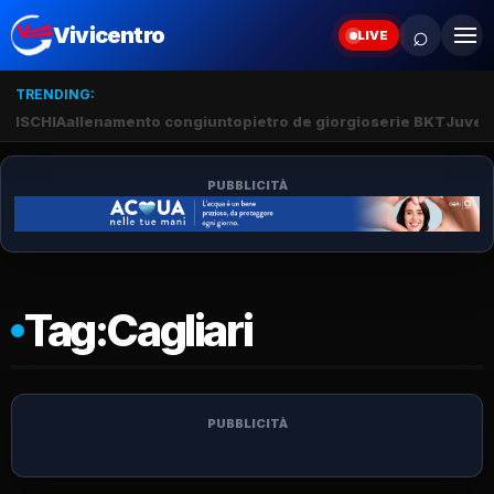
⌕
Vivicentro
LIVE
TRENDING:
ISCHIA
allenamento congiunto
pietro de giorgio
serie BKT
Juve 
PUBBLICITÀ
Tag:
Cagliari
PUBBLICITÀ