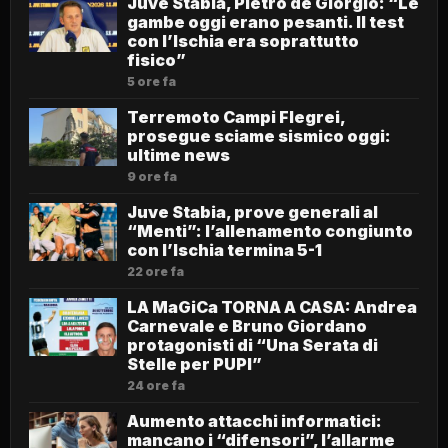
Juve Stabia, Pietro de Giorgio: “Le
gambe oggi erano pesanti. Il test
con l’Ischia era soprattutto
fisico”
5 ore fa
Terremoto Campi Flegrei,
prosegue sciame sismico oggi:
ultime news
9 ore fa
Juve Stabia, prove generali al
“Menti”: l’allenamento congiunto
con l’Ischia termina 5-1
22 ore fa
LA MaGiCa TORNA A CASA: Andrea
Carnevale e Bruno Giordano
protagonisti di “Una Serata di
Stelle per PUPI”
24 ore fa
Aumento attacchi informatici:
mancano i “difensori”, l’allarme