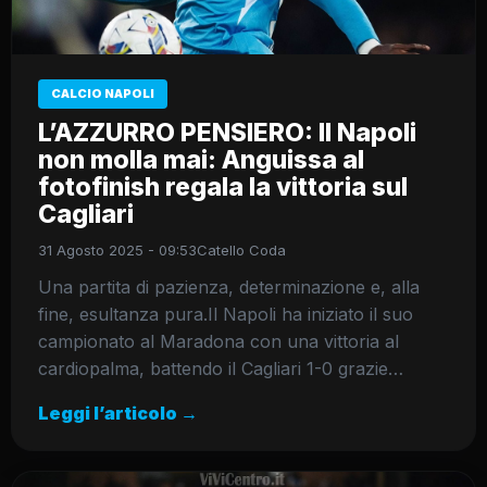
CALCIO NAPOLI
L’AZZURRO PENSIERO: Il Napoli
non molla mai: Anguissa al
fotofinish regala la vittoria sul
Cagliari
31 Agosto 2025 - 09:53
Catello Coda
Una partita di pazienza, determinazione e, alla
fine, esultanza pura.Il Napoli ha iniziato il suo
campionato al Maradona con una vittoria al
cardiopalma, battendo il Cagliari 1-0 grazie…
Leggi l’articolo →