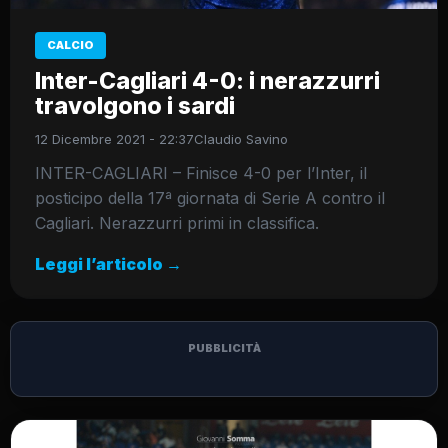
CALCIO
Inter-Cagliari 4-0: i nerazzurri
travolgono i sardi
12 Dicembre 2021 - 22:37
Claudio Savino
INTER-CAGLIARI – Finisce 4-0 per l’Inter, il
posticipo della 17ª giornata di Serie A contro il
Cagliari. Nerazzurri primi in classifica.
Leggi l’articolo →
PUBBLICITÀ