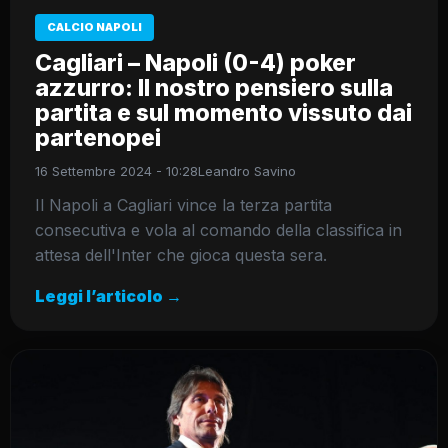
CALCIO NAPOLI
Cagliari – Napoli (0-4) poker
azzurro: Il nostro pensiero sulla
partita e sul momento vissuto dai
partenopei
16 Settembre 2024 - 10:28
Leandro Savino
Il Napoli a Cagliari vince la terza partita
consecutiva e vola al comando della classifica in
attesa dell'Inter che gioca questa sera.
Leggi l’articolo →