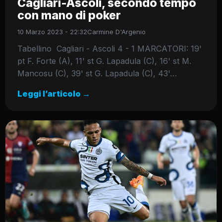
Cagliari-Ascoli, secondo tempo
con mano di poker
10 Marzo 2023 - 22:32
Carmine D'Argenio
Tabellino Cagliari - Ascoli 4 - 1 MARCATORI: 19'
pt F. Forte (A), 11' st G. Lapadula (C), 16' st M.
Mancosu (C), 39' st G. Lapadula (C), 43'…
Leggi l’articolo →