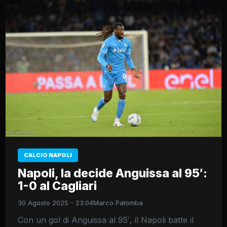
CALCIO NAPOLI
Napoli, la decide Anguissa al 95′:
1-0 al Cagliari
30 Agosto 2025 - 23:04
Marco Palomba
Con un gol di Anguissa al 95′, il Napoli batte il