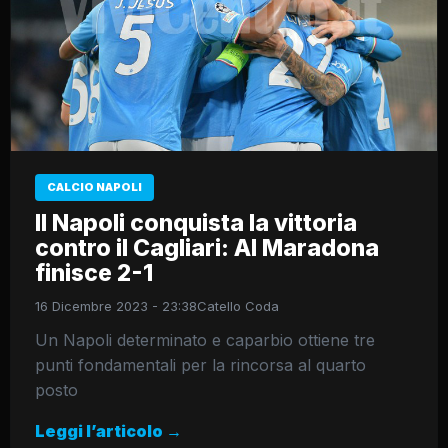
CALCIO NAPOLI
Il Napoli conquista la vittoria
contro il Cagliari: Al Maradona
finisce 2-1
16 Dicembre 2023 - 23:38
Catello Coda
Un Napoli determinato e caparbio ottiene tre
punti fondamentali per la rincorsa al quarto
posto
Leggi l’articolo →