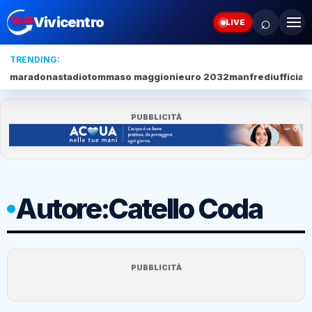
⌕
Vivicentro
LIVE
TRENDING:
maradona
stadio
tommaso maggioni
euro 2032
manfredi
ufficial
PUBBLICITÀ
Autore:
Catello Coda
PUBBLICITÀ