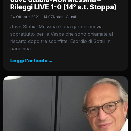
Rileggi LIVE 1-0 (14° s.t. Stoppa)
24 Ottobre 2021 - 14:07
Natale Giusti
Juve Stabia-Messina è una gara crocevia
soprattutto per le Vespe che sono chiamate al
riscatto dopo tre sconfitte. Esordio di Sottili in
panchina
Leggi l’articolo →