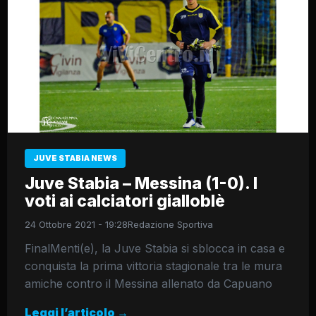
JUVE STABIA NEWS
Juve Stabia – Messina (1-0). I
voti ai calciatori gialloblè
24 Ottobre 2021 - 19:28
Redazione Sportiva
FinalMenti(e), la Juve Stabia si sblocca in casa e
conquista la prima vittoria stagionale tra le mura
amiche contro il Messina allenato da Capuano
Leggi l’articolo →