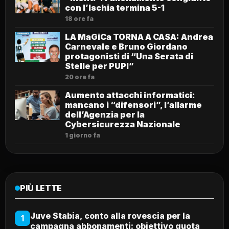
con l’Ischia termina 5-1
18 ore fa
LA MaGiCa TORNA A CASA: Andrea
Carnevale e Bruno Giordano
protagonisti di “Una Serata di
Stelle per PUPI”
20 ore fa
Aumento attacchi informatici:
mancano i “difensori”, l’allarme
dell’Agenzia per la
Cybersicurezza Nazionale
1 giorno fa
PIÙ LETTE
Juve Stabia, conto alla rovescia per la
1
campagna abbonamenti: obiettivo quota