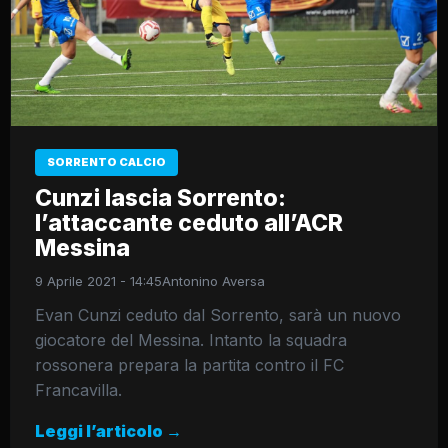
SORRENTO CALCIO
Cunzi lascia Sorrento:
l’attaccante ceduto all’ACR
Messina
9 Aprile 2021 - 14:45
Antonino Aversa
Evan Cunzi ceduto dal Sorrento, sarà un nuovo
giocatore del Messina. Intanto la squadra
rossonera prepara la partita contro il FC
Francavilla.
Leggi l’articolo →