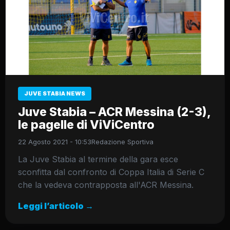
JUVE STABIA NEWS
Juve Stabia – ACR Messina (2-3),
le pagelle di ViViCentro
22 Agosto 2021 - 10:53
Redazione Sportiva
La Juve Stabia al termine della gara esce
sconfitta dal confronto di Coppa Italia di Serie C
che la vedeva contrapposta all'ACR Messina.
Leggi l’articolo →