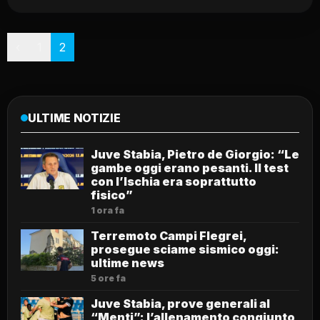
Paginazione
‹
1
2
ULTIME NOTIZIE
Juve Stabia, Pietro de Giorgio: “Le
gambe oggi erano pesanti. Il test
con l’Ischia era soprattutto
fisico”
1 ora fa
Terremoto Campi Flegrei,
prosegue sciame sismico oggi:
ultime news
5 ore fa
Juve Stabia, prove generali al
“Menti”: l’allenamento congiunto