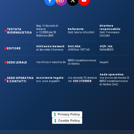
Reg. Tribunale di
Direttore
TESTATA
Brescia
Referente:
responsabile:
GIORNALISTICA
n. 13/2009 del 20
Dott. Mario VOLLONO
Dott. Francesco
febbraio 2009
CECORO
ViViCentro Network
ROC:
REA:
CF/P. IVA:
EDITORE
di Barretta Filomena
41663
NA-1107749
10464981215
80053 Castellammare
SEDE LEGALE
Via Plinio Il Vecchio 24
Napoli
di Stabia
Sede operativa:
SEDE OPERATIVA
Assistente legale:
Via Moretto 70, Brescia
Via Enrico De Nicola 12
E CONTATTI
Avv. Luca Zuppelli
Tel.
030 3758858
80053 Castellammare
di Stabia (NA)
Privacy Policy
Cookie Policy