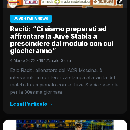
JUVE STABIA NEWS
Raciti: “Ci siamo preparati ad
affrontare la Juve Stabia a
prescindere dal modulo con cui
giocheranno”
4 Marzo 2022 - 19:12
Natale Giusti
Ezio Raciti, allenatore dell'ACR Messina, è
intervenuto in conferenza stampa alla vigilia del
match di campionato con la Juve Stabia valevole
per la 30esima giornata
Leggi l’articolo →