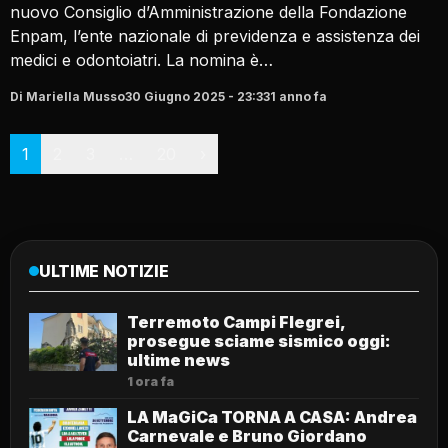
nuovo Consiglio d’Amministrazione della Fondazione
Enpam, l’ente nazionale di previdenza e assistenza dei
medici e odontoiatri. La nomina è…
Di Mariella Musso
30 Giugno 2025 - 23:33
1 anno fa
Paginazione
1
2
3
…
20
›
ULTIME NOTIZIE
Terremoto Campi Flegrei,
prosegue sciame sismico oggi:
ultime news
1 ora fa
LA MaGiCa TORNA A CASA: Andrea
Carnevale e Bruno Giordano