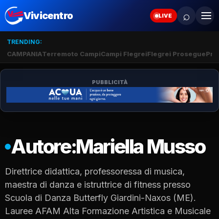
⌕
Vivicentro
LIVE
TRENDING:
CAMPANIA
Terremoto Campi
Campi Flegrei
Flegrei Prosegue
Pro
PUBBLICITÀ
Autore:
Mariella Musso
Direttrice didattica, professoressa di musica,
maestra di danza e istruttrice di fitness presso
Scuola di Danza Butterfly Giardini-Naxos (ME).
Lauree AFAM Alta Formazione Artistica e Musicale