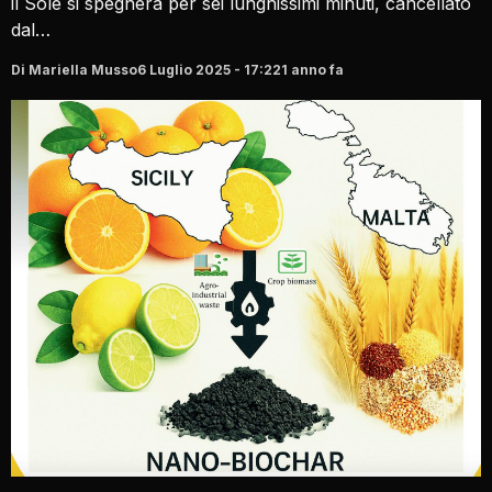
il Sole si spegnerà per sei lunghissimi minuti, cancellato
dal…
Di Mariella Musso
6 Luglio 2025 - 17:22
1 anno fa