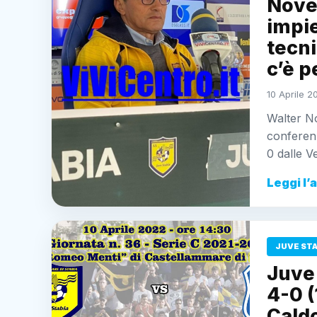
Nove
impie
tecn
c’è p
10 Aprile 2
Walter No
conferen
0 dalle V
Leggi l’
JUVE ST
Juve
4-0 (
Caldo