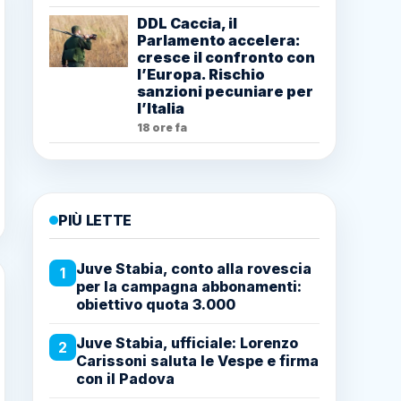
DDL Caccia, il
Parlamento accelera:
cresce il confronto con
l’Europa. Rischio
sanzioni pecuniare per
l’Italia
18 ore fa
PIÙ LETTE
Juve Stabia, conto alla rovescia
1
per la campagna abbonamenti:
obiettivo quota 3.000
Juve Stabia, ufficiale: Lorenzo
2
Carissoni saluta le Vespe e firma
con il Padova