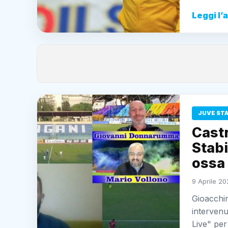
Leggi l’
JUVE ST
Castr
Stabi
ossa 
9 Aprile 20
Gioacchin
intervenu
Live" per