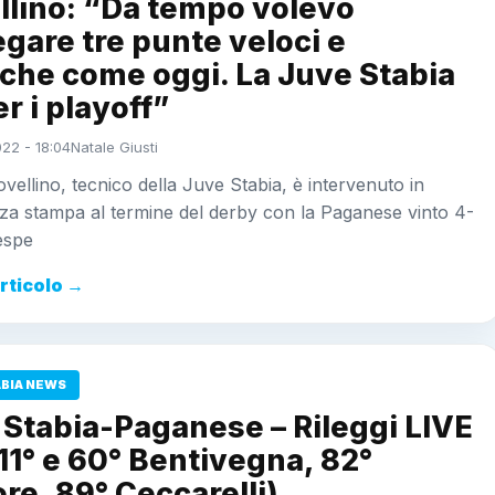
llino: “Da tempo volevo
gare tre punte veloci e
iche come oggi. La Juve Stabia
er i playoff”
022 - 18:04
Natale Giusti
vellino, tecnico della Juve Stabia, è intervenuto in
za stampa al termine del derby con la Paganese vinto 4-
espe
articolo →
ABIA NEWS
 Stabia-Paganese – Rileggi LIVE
11° e 60° Bentivegna, 82°
re, 89° Ceccarelli)