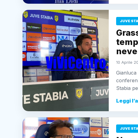
JUVE ST
Gras
tempo
neve 
10 Aprile 2
Gianluca 
conferen
Stabia p
Leggi l’
JUVE ST