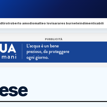
dtirol
roberto amodio
matteo lovisa
rares burnete
indimenticabili
PUBBLICITÀ
ese