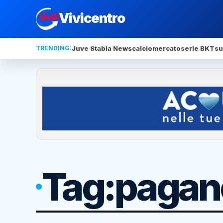
Vivicentro
TRENDING:
Juve Stabia News
calciomercato
serie BKT
su
Tag:
pagan