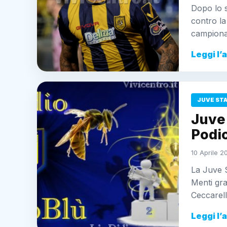
Dopo lo s
contro la
campion
Leggi l’
JUVE ST
Juve 
Podio
10 Aprile 2
La Juve 
Menti gra
Ceccarell
Leggi l’