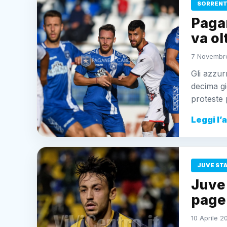
SORRENT
Pagan
va olt
7 Novembre
Gli azzurr
decima g
proteste p
Leggi l’
JUVE ST
Juve 
pagel
10 Aprile 2