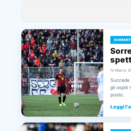
SORRENT
Sorre
spett
13 Marzo 2
Succede t
gli ospit
posto.
Leggi l’