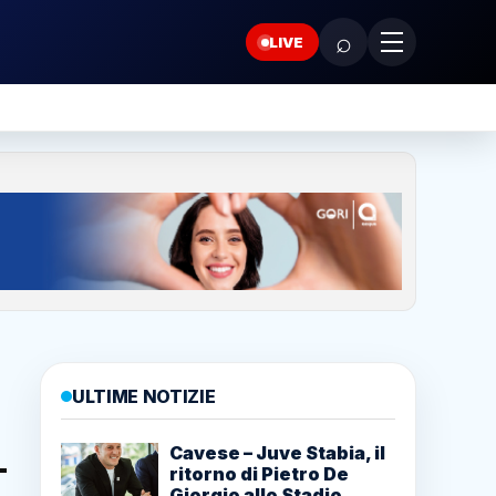
⌕
LIVE
ULTIME NOTIZIE
Cavese – Juve Stabia, il
ritorno di Pietro De
Giorgio allo Stadio