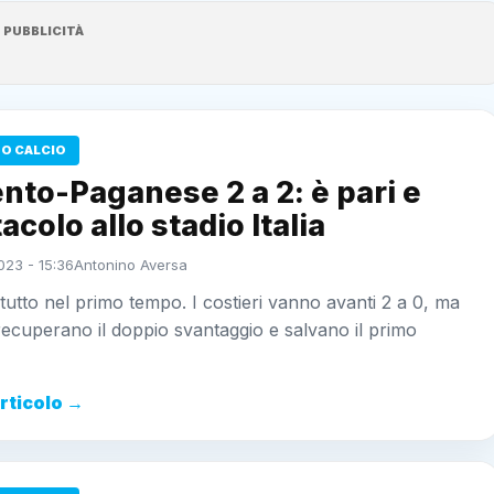
PUBBLICITÀ
O CALCIO
nto-Paganese 2 a 2: è pari e
acolo allo stadio Italia
023 - 15:36
Antonino Aversa
utto nel primo tempo. I costieri vanno avanti 2 a 0, ma
i recuperano il doppio svantaggio e salvano il primo
articolo →