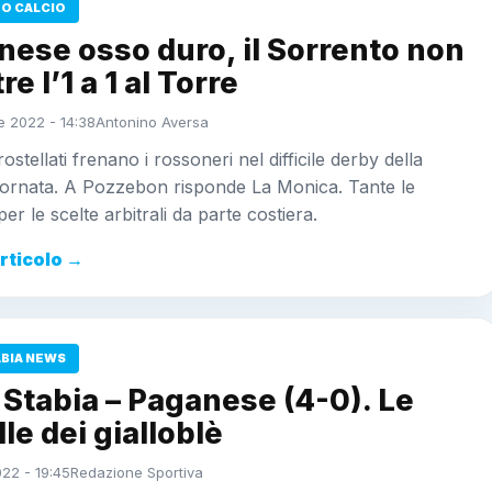
O CALCIO
ese osso duro, il Sorrento non
re l’1 a 1 al Torre
 2022 - 14:38
Antonino Aversa
ostellati frenano i rossoneri nel difficile derby della
iornata. A Pozzebon risponde La Monica. Tante le
er le scelte arbitrali da parte costiera.
articolo →
ABIA NEWS
Stabia – Paganese (4-0). Le
le dei gialloblè
022 - 19:45
Redazione Sportiva