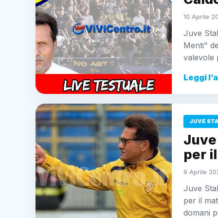
10 Aprile 2
Juve Stab
Menti" de
valevole 
Leggi l’
JUVE ST
Juve 
per i
9 Aprile 20
Juve Stab
per il m
domani p