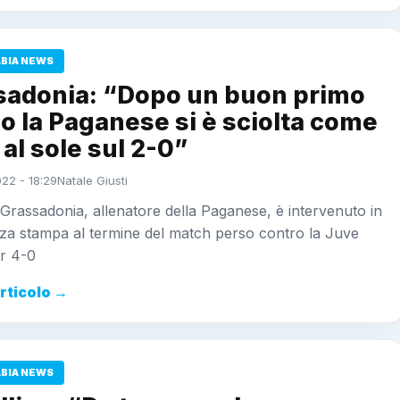
ABIA NEWS
sadonia: “Dopo un buon primo
 la Paganese si è sciolta come
al sole sul 2-0”
022 - 18:29
Natale Giusti
Grassadonia, allenatore della Paganese, è intervenuto in
za stampa al termine del match perso contro la Juve
er 4-0
articolo →
ABIA NEWS