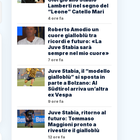
Lamberti nel segno del
“Leone” Catello Mari
4 ore fa
Roberto Amodio un
cuore gialloblù tra
ricordi e futuro: «La
Juve Stabia sarà
sempre nel mio cuore»
7 ore fa
Juve Stabia, il “modello
gialloblù” si sposta in
parte a Bolzano: Al
Südtirol arriva un’altra
ex Vespa
9 ore fa
Juve Stabia, ritorno al
futuro: Tommaso
Maggioni pronto a
rivestire il gialloblù
12 ore fa