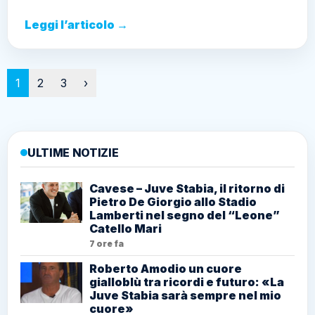
Leggi l’articolo →
Paginazione
1
2
3
›
ULTIME NOTIZIE
Cavese – Juve Stabia, il ritorno di
Pietro De Giorgio allo Stadio
Lamberti nel segno del “Leone”
Catello Mari
7 ore fa
Roberto Amodio un cuore
gialloblù tra ricordi e futuro: «La
Juve Stabia sarà sempre nel mio
cuore»