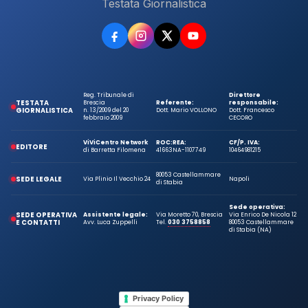
Testata Giornalistica
Reg. Tribunale di
Direttore
TESTATA
Brescia
Referente:
responsabile:
GIORNALISTICA
n. 13/2009 del 20
Dott. Mario VOLLONO
Dott. Francesco
febbraio 2009
CECORO
ViViCentro Network
ROC:
REA:
CF/P. IVA:
EDITORE
di Barretta Filomena
41663
NA-1107749
10464981215
80053 Castellammare
SEDE LEGALE
Via Plinio Il Vecchio 24
Napoli
di Stabia
Sede operativa:
SEDE OPERATIVA
Assistente legale:
Via Moretto 70, Brescia
Via Enrico De Nicola 12
E CONTATTI
Avv. Luca Zuppelli
Tel.
030 3758858
80053 Castellammare
di Stabia (NA)
Privacy Policy