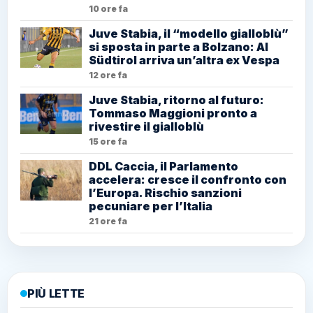
10 ore fa
Juve Stabia, il “modello gialloblù”
si sposta in parte a Bolzano: Al
Südtirol arriva un’altra ex Vespa
12 ore fa
Juve Stabia, ritorno al futuro:
Tommaso Maggioni pronto a
rivestire il gialloblù
15 ore fa
DDL Caccia, il Parlamento
accelera: cresce il confronto con
l’Europa. Rischio sanzioni
pecuniare per l’Italia
21 ore fa
PIÙ LETTE