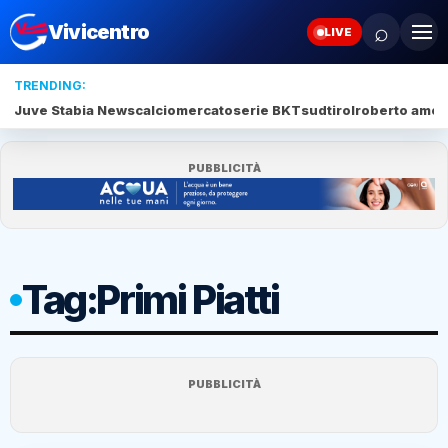
⌕
Vivicentro
LIVE
TRENDING:
Juve Stabia News
calciomercato
serie BKT
sudtirol
roberto amod
PUBBLICITÀ
Tag:
Primi Piatti
PUBBLICITÀ