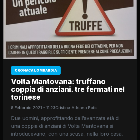
CRONACA LOMBARDIA
Volta Mantovana: truffano
coppia di anziani. tre fermati nel
torinese
8 Febbraio 2021 - 11:23
Cristina Adriana Botis
Due uomini, approfittando dell’avanzata età di
una coppia di anziani di Volta Mantovana si
introducevano, con una scusa, nella loro casa.