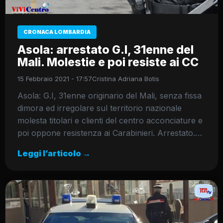
CRONACA LOMBARDIA
Asola: arrestato G.I, 31enne del
Mali. Molestie e poi resiste ai CC
15 Febbraio 2021 - 17:57
Cristina Adriana Botis
Asola: G.I, 31enne originario del Mali, senza fissa
dimora ed irregolare sul territorio nazionale
molesta titolari e clienti del centro acconciature e
poi oppone resistenza ai Carabinieri. Arrestato.…
Leggi l’articolo →