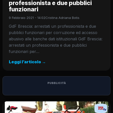
professionista e due pubblici
funzionari
9 Febbraio 2021 - 14:02
Cristina Adriana Botis
GdF Brescia: arrestati un professionista e due
pubblici funzionari per corruzione ed accesso
abusivo alle banche dati istituzionali GdF Brescia:
arrestati un professionista e due pubblici
funzionari per…
Leggi l’articolo →
PUBBLICITÀ