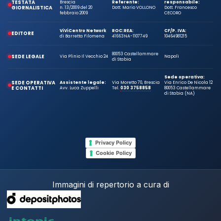
TESTATA
Brescia
Referente:
responsabile:
GIORNALISTICA
n. 13/2009 del 20
Dott. Mario VOLLONO
Dott. Francesco
febbraio 2009
CECORO
ViViCentro Network
ROC:
REA:
CF/P. IVA:
EDITORE
di Barretta Filomena
41663
NA-1107749
10464981215
80053 Castellammare
SEDE LEGALE
Via Plinio Il Vecchio 24
Napoli
di Stabia
Sede operativa:
SEDE OPERATIVA
Assistente legale:
Via Moretto 70, Brescia
Via Enrico De Nicola 12
E CONTATTI
Avv. Luca Zuppelli
Tel.
030 3758858
80053 Castellammare
di Stabia (NA)
Privacy Policy
Cookie Policy
Immagini di repertorio a cura di