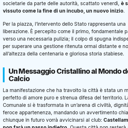
societarie da parte delle autorità, scattato venerdì,
è 
vissuto come la fine di un incubo, un nuovo inizio
.
Per la piazza, l’intervento dello Stato rappresenta una
liberazione. È percepito come il primo, fondamentale 
verso una necessaria pulizia; il colpo di spugna indisp
per superare una gestione ritenuta ormai distante e n
all’altezza della centenaria e gloriosa storia stabiese.
Un Messaggio Cristallino al Mondo d
Calcio
La manifestazione che ha travolto la città è stata un m
perfetto di amore puro e strenua difesa del territorio. L
Comunale si è trasformata in un’arena di civiltà, dignit
feroce appartenenza, mandando un avvertimento chia
chiunque in futuro vorrà avvicinarsi al club:
Castella
non farà un passo indietro.
Questa città non resterà 