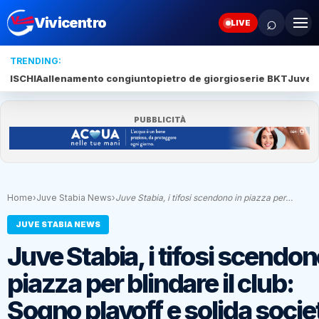
⌕
Vivicentro
LIVE
TRENDING:
ISCHIA
allenamento congiunto
pietro de giorgio
serie BKT
Juve 
PUBBLICITÀ
Home
›
Juve Stabia News
›
Juve Stabia, i tifosi scendono in piazza per…
JUVE STABIA NEWS
Juve Stabia, i tifosi scendon
piazza per blindare il club:
Sogno playoff e solida socie