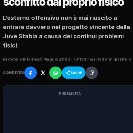
sconfitto dal proprio fisico
L’esterno offensivo non è mai riuscito a
entrare davvero nel progetto vincente della
Juve Stabia a causa dei continui problemi
fisici.
Di Catello Infante
29 Maggio 2026 - 19:13
2 mesi fa
3 min di lettura
CONDIVIDI
SHARE
PUBBLICITÀ