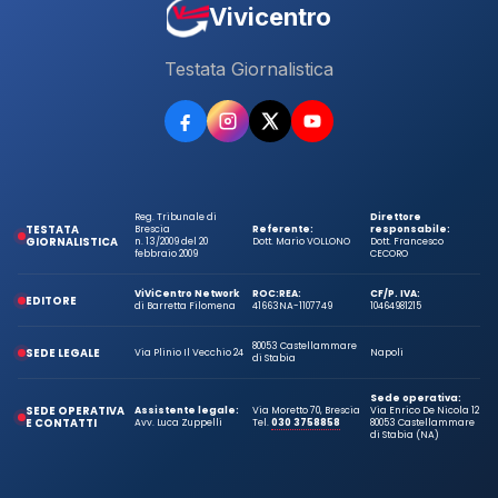
Vivicentro
Testata Giornalistica
Reg. Tribunale di
Direttore
TESTATA
Brescia
Referente:
responsabile:
GIORNALISTICA
n. 13/2009 del 20
Dott. Mario VOLLONO
Dott. Francesco
febbraio 2009
CECORO
ViViCentro Network
ROC:
REA:
CF/P. IVA:
EDITORE
di Barretta Filomena
41663
NA-1107749
10464981215
80053 Castellammare
SEDE LEGALE
Via Plinio Il Vecchio 24
Napoli
di Stabia
Sede operativa:
SEDE OPERATIVA
Assistente legale:
Via Moretto 70, Brescia
Via Enrico De Nicola 12
E CONTATTI
Avv. Luca Zuppelli
Tel.
030 3758858
80053 Castellammare
di Stabia (NA)