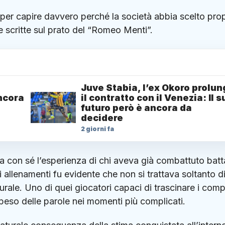
 per capire davvero perché la società abbia scelto pro
ne scritte sul prato del “Romeo Menti”.
Juve Stabia, l’ex Okoro prolun
ancora
il contratto con il Venezia: Il s
futuro però è ancora da
decidere
2 giorni fa
con sé l’esperienza di chi aveva già combattuto batt
i allenamenti fu evidente che non si trattava soltanto d
urale. Uno di quei giocatori capaci di trascinare i com
peso delle parole nei momenti più complicati.