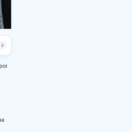
poi
na