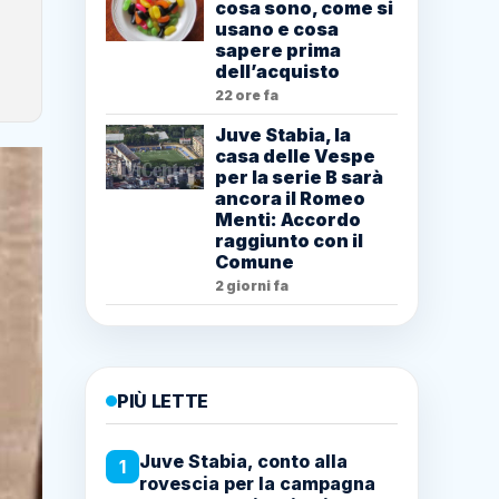
cosa sono, come si
usano e cosa
sapere prima
dell’acquisto
22 ore fa
Juve Stabia, la
casa delle Vespe
per la serie B sarà
ancora il Romeo
Menti: Accordo
raggiunto con il
Comune
2 giorni fa
PIÙ LETTE
Juve Stabia, conto alla
1
rovescia per la campagna