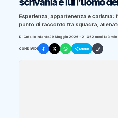
scrivania è lui l’uomo de
Esperienza, appartenenza e carisma: l’
punto di raccordo tra squadra, allenat
Di Catello Infante
29 Maggio 2026 - 21:06
2 mesi fa
3 min 
CONDIVIDI
SHARE