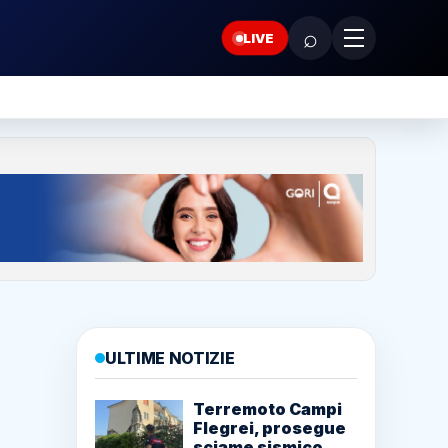
⌕
LIVE
ULTIME NOTIZIE
Terremoto Campi
Flegrei, prosegue
sciame sismico