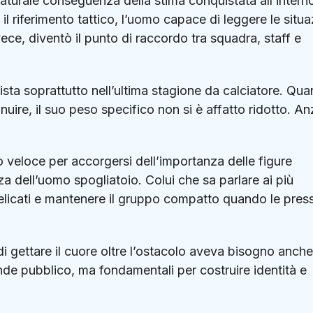
aturale conseguenza della stima conquistata all’intern
 il riferimento tattico, l’uomo capace di leggere le situa
nvece, diventò il punto di raccordo tra squadra, staff e
ista soprattutto nell’ultima stagione da calciatore. Qu
nuire, il suo peso specifico non si è affatto ridotto. Anz
 veloce per accorgersi dell’importanza delle figure
a dell’uomo spogliatoio. Colui che sa parlare ai più
elicati e mantenere il gruppo compatto quando le press
i gettare il cuore oltre l’ostacolo aveva bisogno anche
rande pubblico, ma fondamentali per costruire identità e