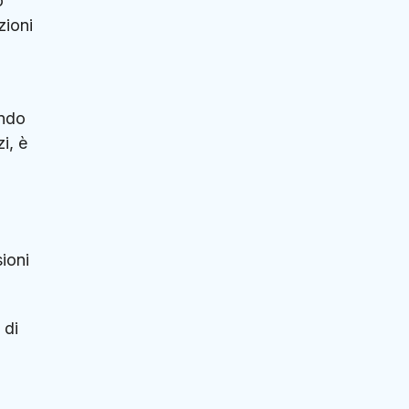
o
zioni
ando
i, è
ioni
 di