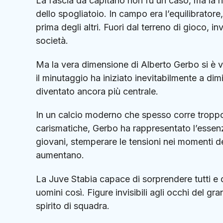
La fascia da capitano non fu un caso, ma la n
dello spogliatoio. In campo era l’equilibratore,
prima degli altri. Fuori dal terreno di gioco, i
società.
Ma la vera dimensione di Alberto Gerbo si è v
il minutaggio ha iniziato inevitabilmente a dimi
diventato ancora più centrale.
In un calcio moderno che spesso corre troppo
carismatiche, Gerbo ha rappresentato l’essenz
giovani, stemperare le tensioni nei momenti d
aumentano.
La Juve Stabia capace di sorprendere tutti e d
uomini così. Figure invisibili agli occhi del g
spirito di squadra.