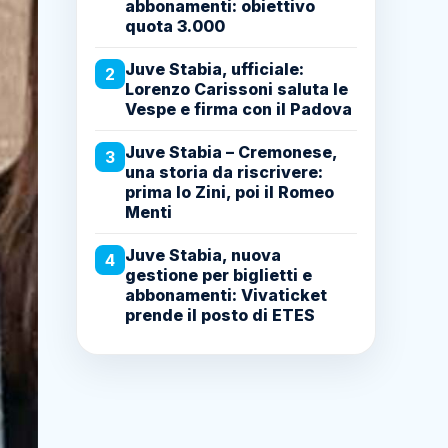
abbonamenti: obiettivo
quota 3.000
Juve Stabia, ufficiale:
2
Lorenzo Carissoni saluta le
Vespe e firma con il Padova
Juve Stabia – Cremonese,
3
una storia da riscrivere:
prima lo Zini, poi il Romeo
Menti
Juve Stabia, nuova
4
gestione per biglietti e
abbonamenti: Vivaticket
prende il posto di ETES