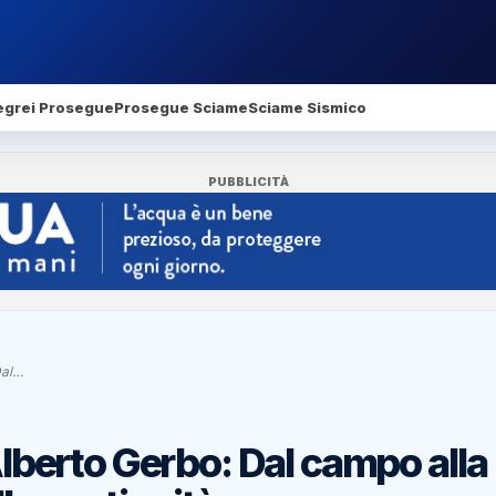
egrei Prosegue
Prosegue Sciame
Sciame Sismico
PUBBLICITÀ
Dal…
 Alberto Gerbo: Dal campo alla