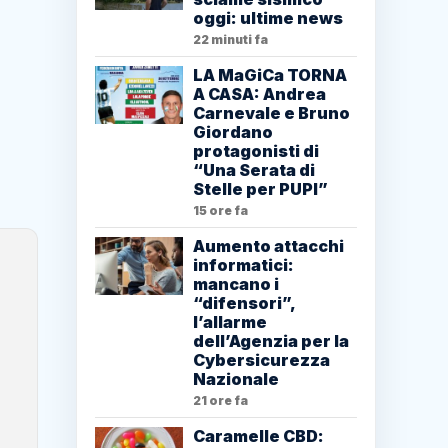
oggi: ultime news
22 minuti fa
LA MaGiCa TORNA
A CASA: Andrea
Carnevale e Bruno
Giordano
protagonisti di
“Una Serata di
Stelle per PUPI”
15 ore fa
Aumento attacchi
informatici:
mancano i
“difensori”,
l’allarme
dell’Agenzia per la
Cybersicurezza
Nazionale
21 ore fa
Caramelle CBD: