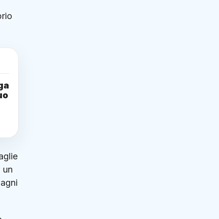
prio
ga
uo
aglie
i un
pagni