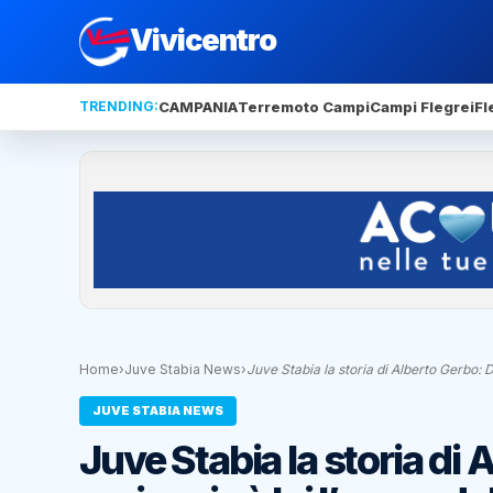
Vivicentro
TRENDING:
CAMPANIA
Terremoto Campi
Campi Flegrei
Fl
Home
›
Juve Stabia News
›
Juve Stabia la storia di Alberto Gerbo: 
JUVE STABIA NEWS
Juve Stabia la storia di