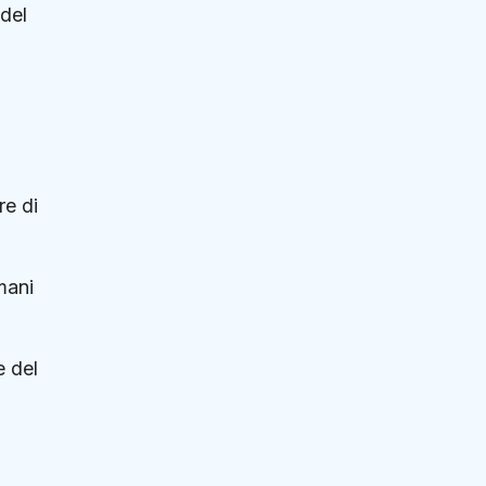
del
re di
mani
e del