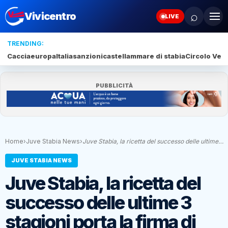
⌕
Vivicentro
LIVE
TRENDING:
Caccia
europa
Italia
sanzioni
castellammare di stabia
Circolo Veli
PUBBLICITÀ
Home
›
Juve Stabia News
›
Juve Stabia, la ricetta del successo delle ultime…
JUVE STABIA NEWS
Juve Stabia, la ricetta del
successo delle ultime 3
stagioni porta la firma di