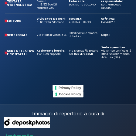
TESTATA
Brescia
Referente:
responsabile:
GIORNALISTICA
n. 13/2009 del 20
Dott. Mario VOLLONO
Dott. Francesco
febbraio 2009
CECORO
ViViCentro Network
ROC:
REA:
CF/P. IVA:
EDITORE
di Barretta Filomena
41663
NA-1107749
10464981215
80053 Castellammare
SEDE LEGALE
Via Plinio Il Vecchio 24
Napoli
di Stabia
Sede operativa:
SEDE OPERATIVA
Assistente legale:
Via Moretto 70, Brescia
Via Enrico De Nicola 12
E CONTATTI
Avv. Luca Zuppelli
Tel.
030 3758858
80053 Castellammare
di Stabia (NA)
Privacy Policy
Cookie Policy
Immagini di repertorio a cura di