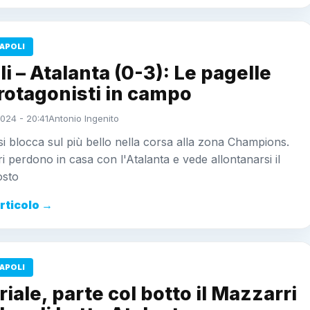
APOLI
i – Atalanta (0-3): Le pagelle
rotagonisti in campo
024 - 20:41
Antonio Ingenito
 si blocca sul più bello nella corsa alla zona Champions.
ri perdono in casa con l'Atalanta e vede allontanarsi il
osto
articolo →
APOLI
riale, parte col botto il Mazzarri