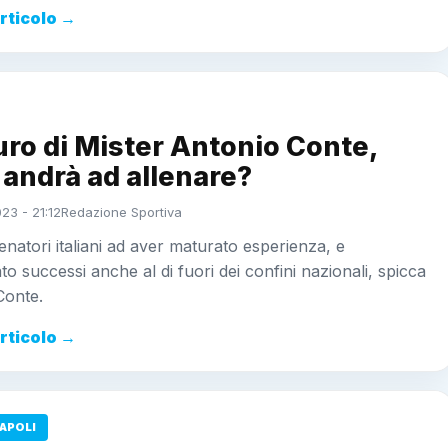
articolo →
turo di Mister Antonio Conte,
andrà ad allenare?
23 - 21:12
Redazione Sportiva
llenatori italiani ad aver maturato esperienza, e
to successi anche al di fuori dei confini nazionali, spicca
Conte.
articolo →
APOLI