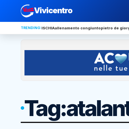
Vivicentro
TRENDING:
ISCHIA
allenamento congiunto
pietro de gior
Tag:
atalan