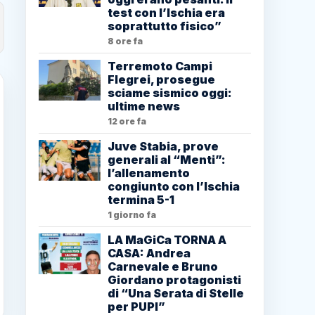
test con l’Ischia era
soprattutto fisico”
8 ore fa
Terremoto Campi
Flegrei, prosegue
sciame sismico oggi:
ultime news
12 ore fa
Juve Stabia, prove
generali al “Menti”:
l’allenamento
congiunto con l’Ischia
termina 5-1
1 giorno fa
LA MaGiCa TORNA A
CASA: Andrea
Carnevale e Bruno
Giordano protagonisti
di “Una Serata di Stelle
per PUPI”