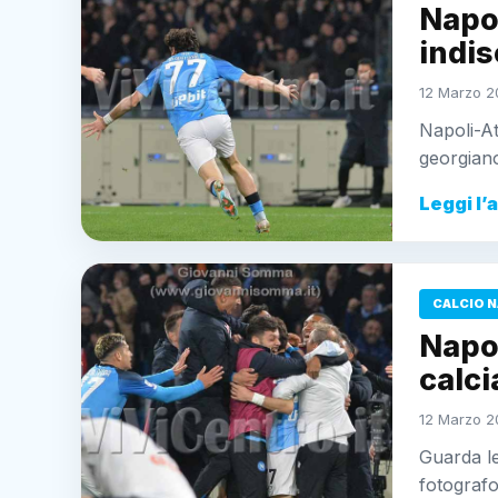
Napol
indis
12 Marzo 2
Napoli-At
georgiano
Leggi l’
CALCIO N
Napol
calci
12 Marzo 20
Guarda le
fotografo