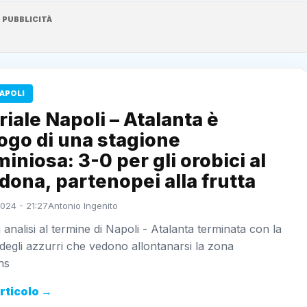
PUBBLICITÀ
APOLI
riale Napoli – Atalanta è
logo di una stagione
iniosa: 3-0 per gli orobici al
ona, partenopei alla frutta
024 - 21:27
Antonio Ingenito
 analisi al termine di Napoli - Atalanta terminata con la
 degli azzurri che vedono allontanarsi la zona
ns
articolo →