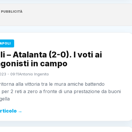
PUBBLICITÀ
APOLI
i – Atalanta (2-0). I voti ai
agonisti in campo
23 - 09:11
Antonio Ingenito
 ritorna alla vittoria tra le mura amiche battendo
a per 2 reti a zero a fronte di una prestazione da buoni
gella
articolo →