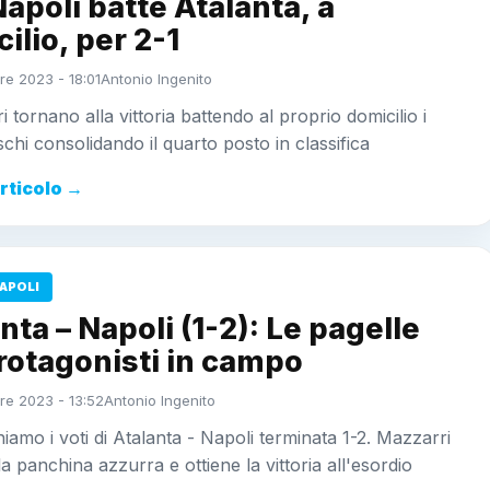
Napoli batte Atalanta, a
ilio, per 2-1
e 2023 - 18:01
Antonio Ingenito
i tornano alla vittoria battendo al proprio domicilio i
hi consolidando il quarto posto in classifica
articolo →
APOLI
nta – Napoli (1-2): Le pagelle
rotagonisti in campo
e 2023 - 13:52
Antonio Ingenito
iamo i voti di Atalanta - Napoli terminata 1-2. Mazzarri
la panchina azzurra e ottiene la vittoria all'esordio