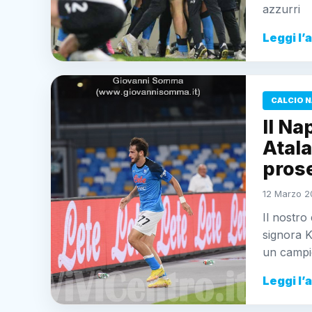
azzurri
Leggi l’
CALCIO N
Il Na
Atala
pros
12 Marzo 20
Il nostro
signora K
un camp
Leggi l’