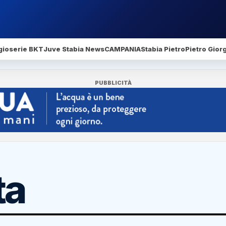
gio
serie BKT
Juve Stabia News
CAMPANIA
Stabia Pietro
Pietro Gior
PUBBLICITÀ
ta