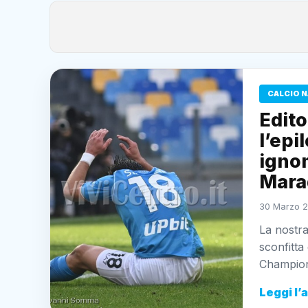
CALCIO N
Edito
l’epi
ignom
Marad
30 Marzo 2
La nostra
sconfitta
Champio
Leggi l’