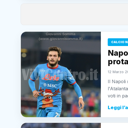
CALCIO N
Napol
prot
12 Marzo 20
Il Napoli
l'Atalant
voti in pa
Leggi l’