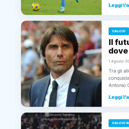
Leggi l’
CALCIO
Il fu
dove 
1 Agosto 20
Tra gli a
conquista
Antonio 
Leggi l’
CALCIO N