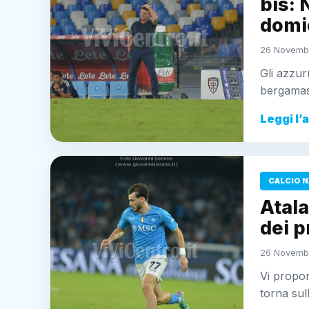
bis: 
domic
26 Novembr
Gli azzurr
bergamasc
Leggi l’
CALCIO N
Atala
dei p
26 Novembr
Vi propon
torna sul