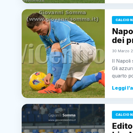
CALCIO N
Napol
dei p
30 Marzo 2
Il Napoli
Gli azzur
quarto p
Leggi l’
CALCIO N
Edito