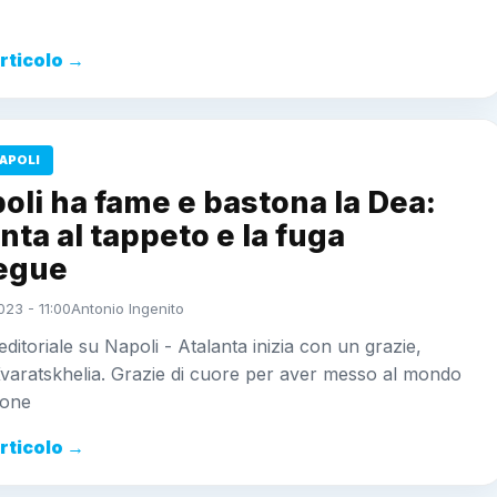
articolo →
APOLI
poli ha fame e bastona la Dea:
nta al tappeto e la fuga
egue
23 - 11:00
Antonio Ingenito
 editoriale su Napoli - Atalanta inizia con un grazie,
varatskhelia. Grazie di cuore per aver messo al mondo
ione
articolo →