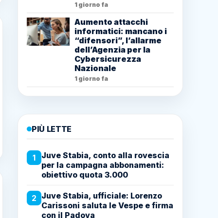
1 giorno fa
Aumento attacchi
informatici: mancano i
“difensori”, l’allarme
dell’Agenzia per la
Cybersicurezza
Nazionale
1 giorno fa
PIÙ LETTE
Juve Stabia, conto alla rovescia
1
per la campagna abbonamenti:
obiettivo quota 3.000
Juve Stabia, ufficiale: Lorenzo
2
Carissoni saluta le Vespe e firma
con il Padova