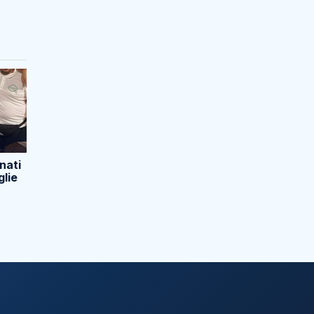
nati
glie