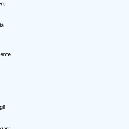
ere
ià
mente
gli
 gara