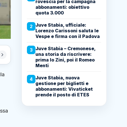
rovescia per la campagna
abbonamenti: obiettivo
quota 3.000
Juve Stabia, ufficiale:
2
Lorenzo Carissoni saluta le
Vespe e firma con il Padova
Juve Stabia – Cremonese,
3
una storia da riscrivere:
prima lo Zini, poi il Romeo
Menti
la
Juve Stabia, nuova
4
gestione per biglietti e
abbonamenti: Vivaticket
prende il posto di ETES
essa