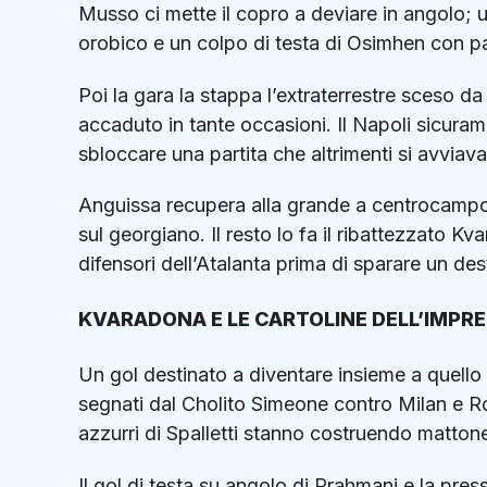
Musso ci mette il copro a deviare in angolo; un
orobico e un colpo di testa di Osimhen con pa
Poi la gara la stappa l’extraterrestre sceso d
accaduto in tante occasioni. Il Napoli sicura
sbloccare una partita che altrimenti si avviava 
Anguissa recupera alla grande a centrocampo 
sul georgiano. Il resto lo fa il ribattezzato K
difensori dell’Atalanta prima di sparare un des
KVARADONA E LE CARTOLINE DELL’IMPRE
Un gol destinato a diventare insieme a quello
segnati dal Cholito Simeone contro Milan e Ro
azzurri di Spalletti stanno costruendo matto
Il gol di testa su angolo di Rrahmani e la pres