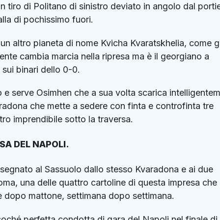
 tiro di Politano di sinistro deviato in angolo dal porti
lla di pochissimo fuori.
a un altro pianeta di nome Kvicha Kvaratskhelia, come g
mente cambia marcia nella ripresa ma è il georgiano a
sui binari dello 0-0.
e serve Osimhen che a sua volta scarica intelligente
varadona che mette a sedere con finta e controfinta tre
tro imprendibile sotto la traversa.
SA DEL NAPOLI.
 segnato al Sassuolo dallo stesso Kvaradona e ai due
ma, una delle quattro cartoline di questa impresa che 
ne dopo mattone, settimana dopo settimana.
soché perfetta condotta di gara del Napoli nel finale di