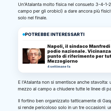
Un’Atalanta molto fisica nel consueto 3-4-1-2 
campo per gli orobici) a dare ancora più fisic
solo nel finale.
POTREBBE INTERESSARTI
Napoli, il sindaco Manfredi
podio nazionale. Vicinanza
punto di riferimento per tut
Mezzogiorno
4 settimane fa
E l’Atalanta non si smentisce anche stavolta:
mezzo al campo a chiudere tutte le linee di p
Il fortino ben organizzato tatticamente di Gasp
si rende pericoloso solo in un tre occasioni: 