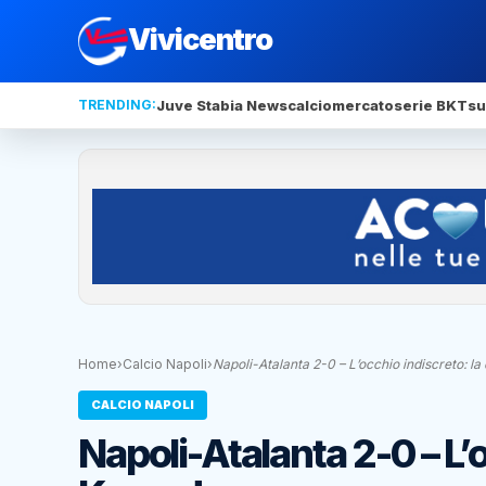
Vivicentro
TRENDING:
Juve Stabia News
calciomercato
serie BKT
su
Home
›
Calcio Napoli
›
Napoli-Atalanta 2-0 – L’occhio indiscreto: l
CALCIO NAPOLI
Napoli-Atalanta 2-0 – L’