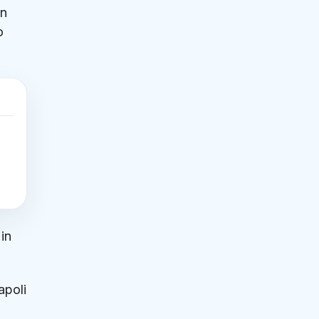
in
o
in
apoli