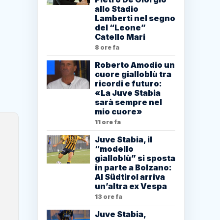
allo Stadio
Lamberti nel segno
del “Leone”
Catello Mari
8 ore fa
Roberto Amodio un
cuore gialloblù tra
ricordi e futuro:
«La Juve Stabia
sarà sempre nel
mio cuore»
11 ore fa
Juve Stabia, il
“modello
gialloblù” si sposta
in parte a Bolzano:
Al Südtirol arriva
un’altra ex Vespa
13 ore fa
Juve Stabia,