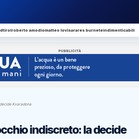
dtirol
roberto amodio
matteo lovisa
rares burnete
indimenticabili
PUBBLICITÀ
a decide Kvaradona
occhio indiscreto: la decide