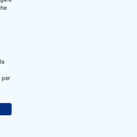
che
la
 per