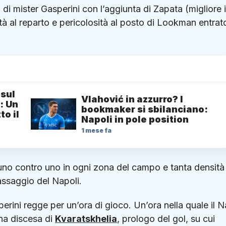
di mister Gasperini con l’aggiunta di Zapata (migliore 
ità al reparto e pericolosità al posto di Lookman entrat
 sul
Vlahović in azzurro? I
: Un
bookmaker si sbilanciano:
to il
Napoli in pole position
1 mese fa
 uno contro uno in ogni zona del campo e tanta densità 
assaggio del Napoli.
erini regge per un’ora di gioco. Un’ora nella quale il N
una discesa di
Kvaratskhelia
, prologo del gol, su cui