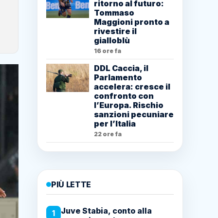
ritorno al futuro:
Tommaso
Maggioni pronto a
rivestire il
gialloblù
16 ore fa
DDL Caccia, il
Parlamento
accelera: cresce il
confronto con
l’Europa. Rischio
sanzioni pecuniare
per l’Italia
22 ore fa
PIÙ LETTE
Juve Stabia, conto alla
1