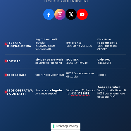
Testata Giornalistica
Reg. Tribunale di
Direttore
TESTATA
Brescia
Referente:
responsabile:
GIORNALISTICA
n. 13/2009 del 20
Dott. Mario VOLLONO
Dott. Francesco
febbraio 2009
CECORO
ViViCentro Network
ROC:
REA:
CF/P. IVA:
EDITORE
di Barretta Filomena
41663
NA-1107749
10464981215
80053 Castellammare
SEDE LEGALE
Via Plinio Il Vecchio 24
Napoli
di Stabia
Sede operativa:
SEDE OPERATIVA
Assistente legale:
Via Moretto 70, Brescia
Via Enrico De Nicola 12
E CONTATTI
Avv. Luca Zuppelli
Tel.
030 3758858
80053 Castellammare
di Stabia (NA)
Privacy Policy