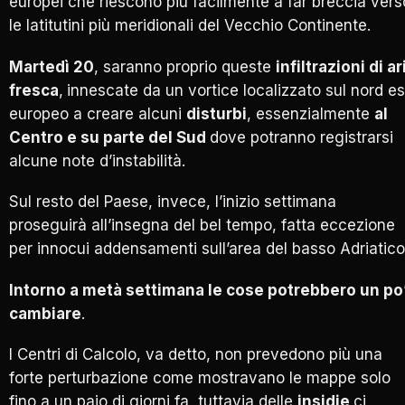
europei che riescono più facilmente a far breccia vers
le latitutini più meridionali del Vecchio Continente.
Martedì 20
, saranno proprio queste
infiltrazioni di ar
fresca
,
innescate da un vortice localizzato sul nord es
europeo a creare alcuni
disturbi
, essenzialmente
al
Centro e su parte del Sud
dove potranno registrarsi
alcune note d’instabilità.
Sul resto del Paese, invece, l’inizio settimana
proseguirà all’insegna del bel tempo, fatta eccezione
per innocui addensamenti sull’area del basso Adriatico
Intorno a metà settimana le cose potrebbero un po
cambiare
.
I Centri di Calcolo, va detto, non prevedono più una
forte perturbazione come mostravano le mappe solo
fino a un paio di giorni fa, tuttavia delle
insidie
ci