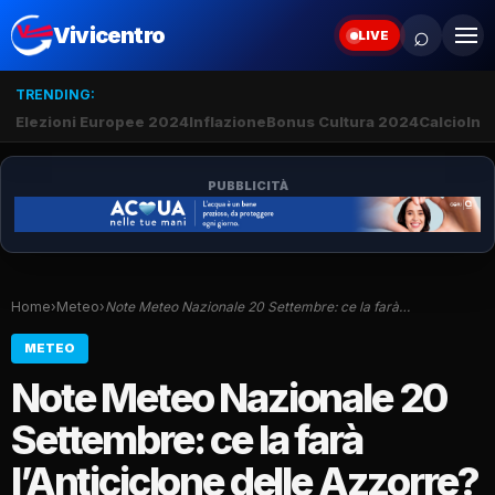
⌕
Vivicentro
LIVE
TRENDING:
Elezioni Europee 2024
Inflazione
Bonus Cultura 2024
Calcio
Inte
PUBBLICITÀ
Home
›
Meteo
›
Note Meteo Nazionale 20 Settembre: ce la farà…
METEO
Note Meteo Nazionale 20
Settembre: ce la farà
l’Anticiclone delle Azzorre?