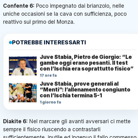
Confente 6:
Poco impegnato dai brianzolo, nelle
uniche occasioni se la cava con sufficienza, poco
reattivo sul primo del Monza.
POTREBBE INTERESSARTI
Juve Stabia, Pietro de Giorgio: “Le
gambe oggi erano pesanti. Il test
con l’Ischia era soprattutto fisico”
17 ore fa
Juve Stabia, prove generali al
“Menti”: l’allenamento congiunto
con l’Ischia termina 5-1
1 giorno fa
Diakite 6:
Nel marcare gli avanti avversari ci mette
sempre il fisico riuscendo a contrastarli
sufficientemente, inutile ed ingenuo il fallo commesso