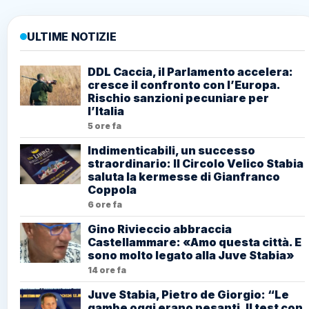
ULTIME NOTIZIE
DDL Caccia, il Parlamento accelera:
cresce il confronto con l’Europa.
Rischio sanzioni pecuniare per
l’Italia
5 ore fa
Indimenticabili, un successo
straordinario: Il Circolo Velico Stabia
saluta la kermesse di Gianfranco
Coppola
6 ore fa
Gino Rivieccio abbraccia
Castellammare: «Amo questa città. E
sono molto legato alla Juve Stabia»
14 ore fa
Juve Stabia, Pietro de Giorgio: “Le
gambe oggi erano pesanti. Il test con