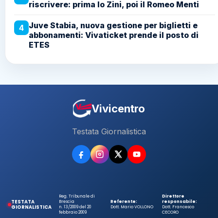
riscrivere: prima lo Zini, poi il Romeo Menti
Juve Stabia, nuova gestione per biglietti e
4
abbonamenti: Vivaticket prende il posto di
ETES
Vivicentro
Testata Giornalistica
Reg. Tribunale di
Direttore
TESTATA
Brescia
Referente:
responsabile:
GIORNALISTICA
n. 13/2009 del 20
Dott. Mario VOLLONO
Dott. Francesco
febbraio 2009
CECORO