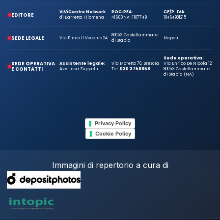
ViViCentro Network
ROC:
REA:
CF/P. IVA:
EDITORE
di Barretta Filomena
41663
NA-1107749
10464981215
80053 Castellammare
SEDE LEGALE
Via Plinio Il Vecchio 24
Napoli
di Stabia
Sede operativa:
SEDE OPERATIVA
Assistente legale:
Via Moretto 70, Brescia
Via Enrico De Nicola 12
E CONTATTI
Avv. Luca Zuppelli
Tel.
030 3758858
80053 Castellammare
di Stabia (NA)
Privacy Policy
Cookie Policy
Immagini di repertorio a cura di