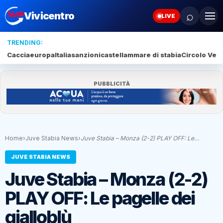
⌕
Vivicentro
LIVE
TRENDING:
Caccia
europa
Italia
sanzioni
castellammare di stabia
Circolo Veli
PUBBLICITÀ
Home
›
Juve Stabia News
›
Juve Stabia – Monza (2-2) PLAY OFF: Le…
JUVE STABIA NEWS
Juve Stabia – Monza (2-2)
PLAY OFF: Le pagelle dei
gialloblù