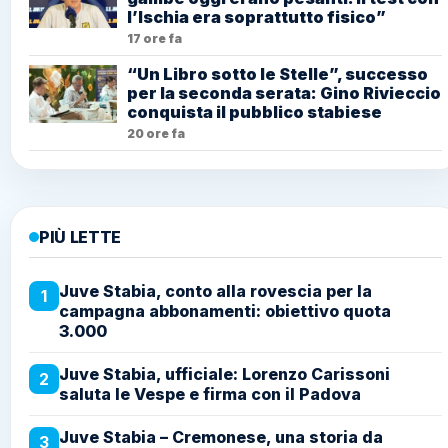
l’Ischia era soprattutto fisico”
17 ore fa
“Un Libro sotto le Stelle”, successo
per la seconda serata: Gino Rivieccio
conquista il pubblico stabiese
20 ore fa
PIÙ LETTE
Juve Stabia, conto alla rovescia per la
1
campagna abbonamenti: obiettivo quota
3.000
Juve Stabia, ufficiale: Lorenzo Carissoni
2
saluta le Vespe e firma con il Padova
Juve Stabia – Cremonese, una storia da
3