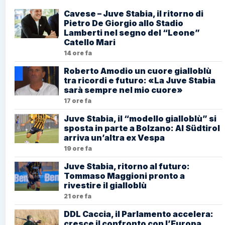
Cavese – Juve Stabia, il ritorno di
Pietro De Giorgio allo Stadio
Lamberti nel segno del “Leone”
Catello Mari
14 ore fa
Roberto Amodio un cuore gialloblù
tra ricordi e futuro: «La Juve Stabia
sarà sempre nel mio cuore»
17 ore fa
Juve Stabia, il “modello gialloblù” si
sposta in parte a Bolzano: Al Südtirol
arriva un’altra ex Vespa
19 ore fa
Juve Stabia, ritorno al futuro:
Tommaso Maggioni pronto a
rivestire il gialloblù
21 ore fa
DDL Caccia, il Parlamento accelera:
cresce il confronto con l’Europa.