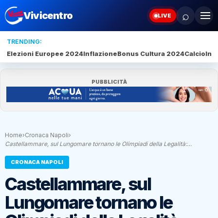
⌕
Vivicentro
LIVE
TRENDING:
Elezioni Europee 2024
Inflazione
Bonus Cultura 2024
Calcio
Inte
PUBBLICITÀ
Home
›
Cronaca Napoli
›
Castellammare, sul Lungomare tornano le Olimpiadi della Legalità:…
CRONACA NAPOLI
Castellammare, sul
Lungomare tornano le