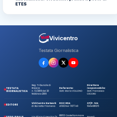
ETES
Vivicentro
Testata Giornalistica
Reg. Tribunale di
Direttore
TESTATA
Brescia
Referente:
responsabile:
GIORNALISTICA
n. 13/2009 del 20
Dott. Mario VOLLONO
Dott. Francesco
febbraio 2009
CECORO
ViViCentro Network
ROC:
REA:
CF/P. IVA:
EDITORE
di Barretta Filomena
41663
NA-1107749
10464981215
80053 Castellammare
SEDE LEGALE
Via Plinio Il Vecchio 24
Napoli