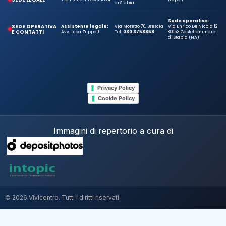
di Stabia
Sede operativa:
SEDE OPERATIVA
Assistente legale:
Via Moretto 70, Brescia
Via Enrico De Nicola 12
E CONTATTI
Avv. Luca Zuppelli
Tel.
030 3758858
80053 Castellammare
di Stabia (NA)
Privacy Policy
Cookie Policy
Immagini di repertorio a cura di
© 2026 Vivicentro. Tutti i diritti riservati.