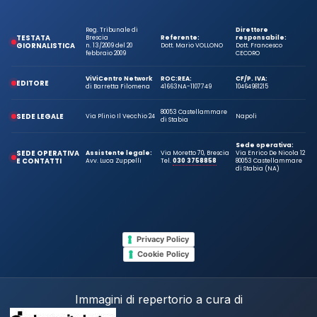
Reg. Tribunale di
Direttore
TESTATA
Brescia
Referente:
responsabile:
GIORNALISTICA
n. 13/2009 del 20
Dott. Mario VOLLONO
Dott. Francesco
febbraio 2009
CECORO
ViViCentro Network
ROC:
REA:
CF/P. IVA:
EDITORE
di Barretta Filomena
41663
NA-1107749
10464981215
80053 Castellammare
SEDE LEGALE
Via Plinio Il Vecchio 24
Napoli
di Stabia
Sede operativa:
SEDE OPERATIVA
Assistente legale:
Via Moretto 70, Brescia
Via Enrico De Nicola 12
E CONTATTI
Avv. Luca Zuppelli
Tel.
030 3758858
80053 Castellammare
di Stabia (NA)
Privacy Policy
Cookie Policy
Immagini di repertorio a cura di