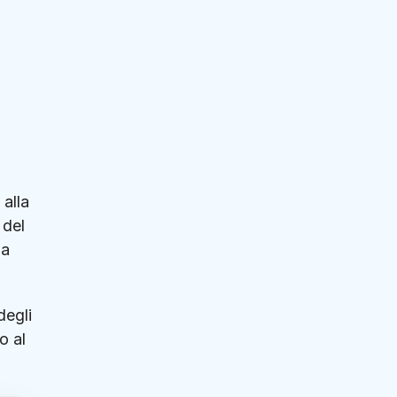
 alla
 del
la
degli
o al