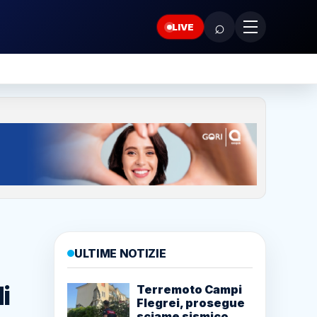
⌕
LIVE
ULTIME NOTIZIE
i
Terremoto Campi
Flegrei, prosegue
sciame sismico