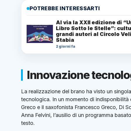
POTREBBE INTERESSARTI
Al via la XXII edizione di “
Libro Sotto le Stelle”: cult
grandi autori al Circolo Vel
Stabia
2 giorni fa
Innovazione tecnolo
La realizzazione del brano ha visto un singol
tecnologica.
In un momento di indisponibilità d
Greco e il saxofonista Francesco Greco, Di S
Anna Felvini, l’ausilio di un programma basato 
testo
.