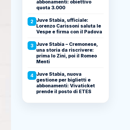
abbonamenti: obiettivo
quota 3.000
Juve Stabia, ufficiale:
2
Lorenzo Carissoni saluta le
Vespe e firma con il Padova
Juve Stabia – Cremonese,
3
una storia da riscrivere:
prima lo Zini, poi il Romeo
Menti
Juve Stabia, nuova
4
gestione per biglietti e
abbonamenti: Vivaticket
prende il posto di ETES