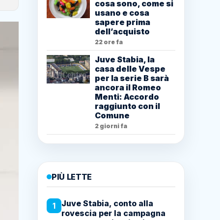
cosa sono, come si
usano e cosa
sapere prima
dell’acquisto
22 ore fa
Juve Stabia, la
casa delle Vespe
per la serie B sarà
ancora il Romeo
Menti: Accordo
raggiunto con il
Comune
2 giorni fa
PIÙ LETTE
Juve Stabia, conto alla
1
rovescia per la campagna