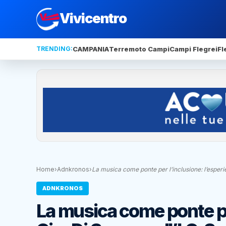
Vivicentro
TRENDING:
CAMPANIA
Terremoto Campi
Campi Flegrei
Fl
Home
›
Adnkronos
›
La musica come ponte per l’inclusione: l’esper
ADNKRONOS
La musica come ponte per