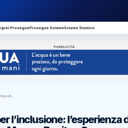
egrei Prosegue
Prosegue Sciame
Sciame Sismico
PUBBLICITÀ
ienza di…
 l’inclusione: l’esperienza d