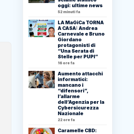
oggi: ultime news
52 minuti fa
LA MaGiCa TORNA
A CASA: Andrea
Carnevale e Bruno
Giordano
protagonisti di
“Una Serata di
Stelle per PUPI”
16 ore fa
Aumento attacchi
informatici:
mancano i
“difensori”,
l’allarme
dell’Agenzia per la
Cybersicurezza
Nazionale
22 ore fa
Caramelle CBD: