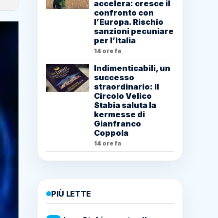
accelera: cresce il
confronto con
l’Europa. Rischio
sanzioni pecuniare
per l’Italia
14 ore fa
Indimenticabili, un
successo
straordinario: Il
Circolo Velico
Stabia saluta la
kermesse di
Gianfranco
Coppola
14 ore fa
PIÙ LETTE