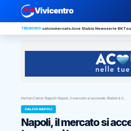
Vivicentro
TRENDING:
calciomercato
Juve Stabia News
serie BKT
su
Home
›
Calcio Napoli
›
Napoli, il mercato si accende: Rabiot è il…
CALCIO NAPOLI
Napoli, il mercato si acc