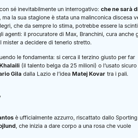
 con sé inevitabilmente un interrogativo:
che ne sarà d
, ma la sua stagione è stata una malinconica discesa v
Allegri, che da sempre lo stima, potrebbe essere la scinti
gli agenti: il procuratore di Max, Branchini, cura anche g
l mister a decidere di tenerlo stretto.
endo le fondamenta: si cerca il terzino giusto per far
Khalaili
(il talento belga da 25 milioni) o l’usato sicuro
rio Gila
dalla Lazio e l’idea
Matej Kovar
tra i pali.
”
antos
è ufficialmente azzurro, riscattato dallo Sporting
ojlund
, che inizia a dare corpo a una rosa che vuole