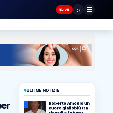
⌕
LIVE
ULTIME NOTIZIE
per
Roberto Amodio un
cuore gialloblù tra
ricordi e futuro: