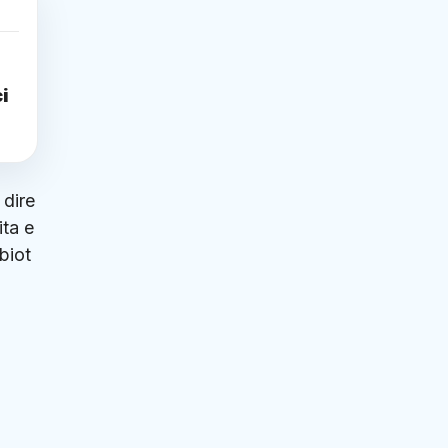
i
 dire
ita e
biot