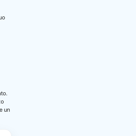
suo
nto.
zo
e un