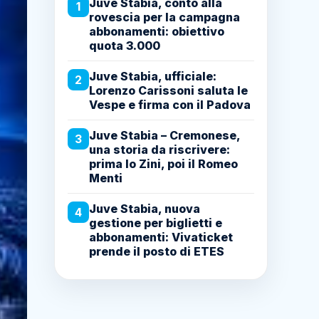
Juve Stabia, conto alla
1
rovescia per la campagna
abbonamenti: obiettivo
quota 3.000
Juve Stabia, ufficiale:
2
Lorenzo Carissoni saluta le
Vespe e firma con il Padova
Juve Stabia – Cremonese,
3
una storia da riscrivere:
prima lo Zini, poi il Romeo
Menti
Juve Stabia, nuova
4
gestione per biglietti e
abbonamenti: Vivaticket
prende il posto di ETES