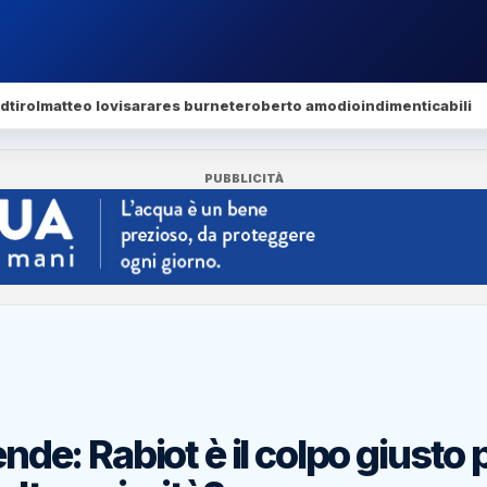
dtirol
matteo lovisa
rares burnete
roberto amodio
indimenticabili
PUBBLICITÀ
ende: Rabiot è il colpo giusto 