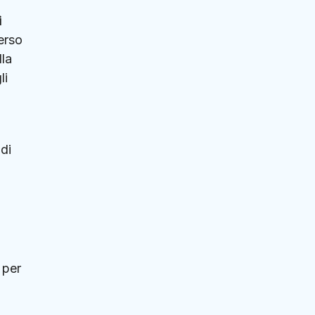
i
erso
lla
li
 di
 per