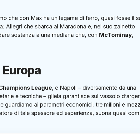
l’uomo che con Max ha un legame di ferro, quasi fosse il 
 Allegri che sbarca al Maradona e, nel suo zainetto
r dare sostanza a una mediana che, con
McTominay
,
i Europa
Champions League
, e Napoli – diversamente da una
etarie e tecniche – gliela garantisce sul vassoio d’arge
se guardiamo ai parametri economici: tre milioni e mez
catore di tale spessore ed esperienza, suona quasi com