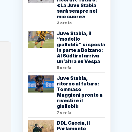
«La Juve Stabia
sarà sempre nel
mio cuore»
3 ore fa
Juve Stabia, il
“modello
gialloblù” si sposta
in parte a Bolzano:
Al Südtirol arriva
un’altra ex Vespa
5 ore fa
Juve Stabia,
ritorno al futuro:
Tommaso
Maggioni pronto a
rivestire il
gialloblù
7 ore fa
DDL Caccia, il
Parlamento