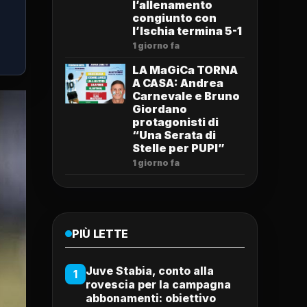
l’allenamento
congiunto con
l’Ischia termina 5-1
1 giorno fa
LA MaGiCa TORNA
A CASA: Andrea
Carnevale e Bruno
Giordano
protagonisti di
“Una Serata di
Stelle per PUPI”
1 giorno fa
PIÙ LETTE
Juve Stabia, conto alla
1
rovescia per la campagna
abbonamenti: obiettivo