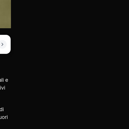
li e
ivi
di
uori