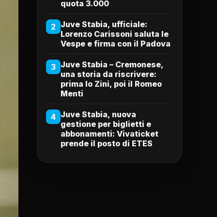
quota 3.000
Juve Stabia, ufficiale:
2
Lorenzo Carissoni saluta le
Vespe e firma con il Padova
Juve Stabia – Cremonese,
3
una storia da riscrivere:
prima lo Zini, poi il Romeo
Menti
Juve Stabia, nuova
4
gestione per biglietti e
abbonamenti: Vivaticket
prende il posto di ETES