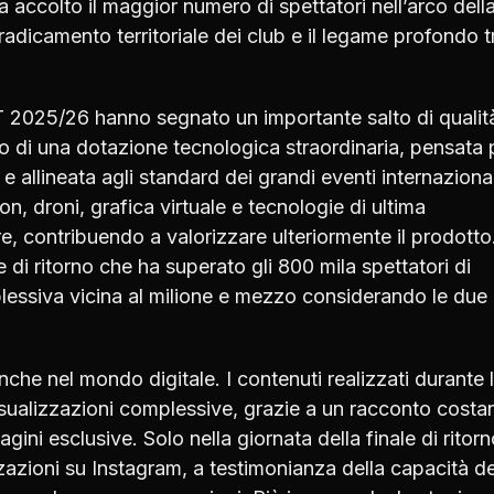
 accolto il maggior numero di spettatori nell’arco dell
dicamento territoriale dei club e il legame profondo tr
KT 2025/26 hanno segnato un importante salto di qualit
to di una dotazione tecnologica straordinaria, pensata 
e allineata agli standard dei grandi eventi internazional
n, droni, grafica virtuale e tecnologie di ultima
re, contribuendo a valorizzare ulteriormente il prodotto
 di ritorno che ha superato gli 800 mila spettatori di
essiva vicina al milione e mezzo considerando le due
nche nel mondo digitale. I contenuti realizzati durante 
isualizzazioni complessive, grazie a un racconto costa
gini esclusive. Solo nella giornata della finale di ritor
izzazioni su Instagram, a testimonianza della capacità de