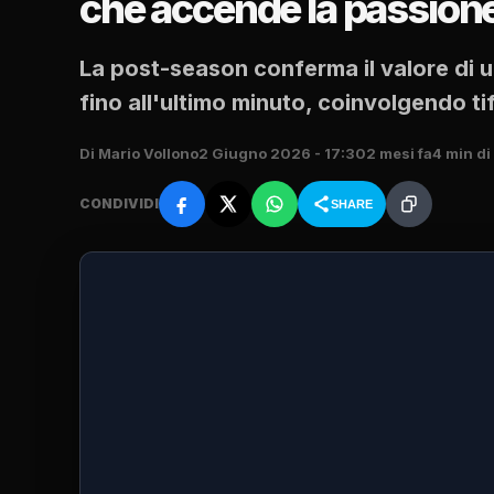
che accende la passione e
La post-season conferma il valore di 
fino all'ultimo minuto, coinvolgendo tif
Di Mario Vollono
2 Giugno 2026 - 17:30
2 mesi fa
4 min di
CONDIVIDI
SHARE