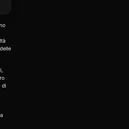
eno
ltà
delle
i,
ro
 di
ha