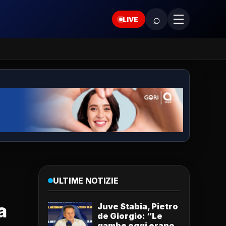
⌕
LIVE
ULTIME NOTIZIE
a
Juve Stabia, Pietro
de Giorgio: “Le
gambe oggi erano