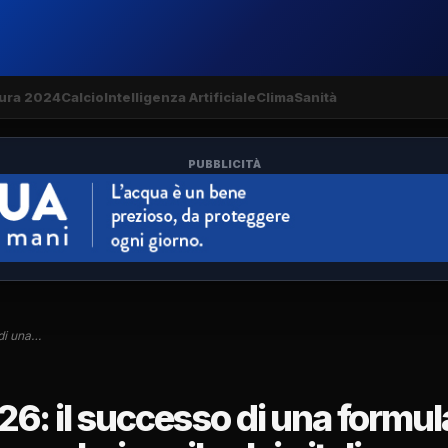
ura 2024
Calcio
Intelligenza Artificiale
Clima
Sanità
PUBBLICITÀ
 di una…
26: il successo di una formul