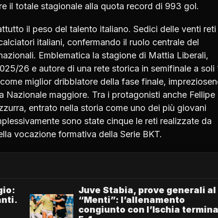
e il totale stagionale alla quota record di 993 gol.
utto il peso del talento italiano. Sedici delle venti reti
calciatori italiani, confermando il ruolo centrale del
nazionali. Emblematica la stagione di Mattia Liberali,
5/26 e autore di una rete storica in semifinale a soli 
e come miglior dribblatore della fase finale, impreziose
 Nazionale maggiore. Tra i protagonisti anche Fellipe
zzurra, entrato nella storia come uno dei più giovani
mplessivamente sono state cinque le reti realizzate da
ella vocazione formativa della Serie BKT.
gio:
Juve Stabia, prove generali al
nti.
“Menti”: l’allenamento
congiunto con l’Ischia termin