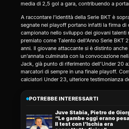
media di 2,5 gol a gara, contribuendo a portar
A raccontare l’identità della Serie BKT è sopratt
segnate nei playoff portano infatti la firma di 
campionato nello sviluppo dei giovani talenti 
premiato come Talento dell’Anno Serie BKT 202
anni. Il giovane attaccante si è distinto anch
un’annata culminata con la convocazione nella
Jack, già punto di riferimento dell’Under 20 a
marcatori di sempre in una finale playoff. Co
calciatori Under 23, ulteriore testimonianza d
POTREBBE INTERESSARTI
Juve Stabia, Pietro de Gior
“Le gambe oggi erano pesa
Il test con l’Ischia era