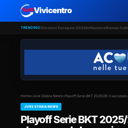
Vivicentro
TRENDING:
Elezioni Europee 2024
Inflazione
Bonus Cult
Home
›
Juve Stabia News
›
Playoff Serie BKT 2025/26: il successo
JUVE STABIA NEWS
Playoff Serie BKT 2025/