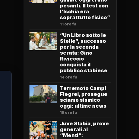
pesanti. Il test con
l’Ischia era
soprattutto fisico”
11 ore fa
“Un Libro sotto le
Stelle”, successo
per la seconda
serata: Gino
Rivieccio
conquista il
pubblico stabiese
14 ore fa
Terremoto Campi
Flegrei, prosegue
sciame sismico
oggi: ultime news
15 ore fa
Juve Stabia, prove
generali al
“Menti”: