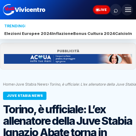
⌕
Vivicentro
LIVE
TRENDING:
Elezioni Europee 2024
Inflazione
Bonus Cultura 2024
Calcio
Inte
PUBBLICITÀ
Home
›
Juve Stabia News
›
Torino, è ufficiale: L’ex allenatore della Juve Stabi
JUVE STABIA NEWS
Torino, è ufficiale: L’ex
allenatore della Juve Stabia
Ignazio Abate torna in