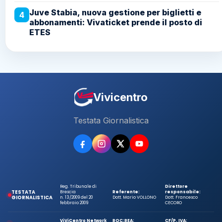
Juve Stabia, nuova gestione per biglietti e
4
abbonamenti: Vivaticket prende il posto di
ETES
Vivicentro
Testata Giornalistica
Reg. Tribunale di
Direttore
TESTATA
Brescia
Referente:
responsabile:
GIORNALISTICA
n. 13/2009 del 20
Dott. Mario VOLLONO
Dott. Francesco
febbraio 2009
CECORO
ViViCentro Network
ROC:
REA:
CF/P. IVA: