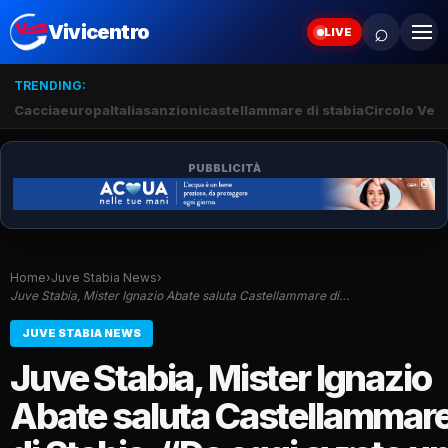
⌕
Vivicentro
LIVE
TRENDING:
Caccia
europa
Italia
sanzioni
castellammare di stabia
Circolo Veli
PUBBLICITÀ
Home
›
Juve Stabia News
›
Juve Stabia, Mister Ignazio Abate saluta Castellammare di…
JUVE STABIA NEWS
Juve Stabia, Mister Ignazio
Abate saluta Castellammar