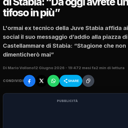
di Stabia: “Da oggi avrete u
tifoso in più”
L'ormai ex tecnico della Juve Stabia affida ai
social il suo messaggio d’addio alla piazza di
Castellammare di Stabia: “Stagione che non
dimenticherò mai”
Di Mario Vollono
12 Giugno 2026 - 19:47
2 mesi fa
2 min di lettura
CONDIVIDI
SHARE
PUBBLICITÀ