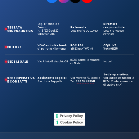
Reg. Tribunale di
Direttore
TESTATA
Brescia
Referente:
responsabile:
GIORNALISTICA
n. 13/2009 del 20
Dott. Mario VOLLONO
Dott. Francesco
febbraio 2009
CECORO
ViViCentro Network
ROC:
REA:
CF/P. IVA:
EDITORE
di Barretta Filomena
41663
NA-1107749
10464981215
80053 Castellammare
SEDE LEGALE
Via Plinio Il Vecchio 24
Napoli
di Stabia
Sede operativa:
SEDE OPERATIVA
Assistente legale:
Via Moretto 70, Brescia
Via Enrico De Nicola 12
E CONTATTI
Avv. Luca Zuppelli
Tel.
030 3758858
80053 Castellammare
di Stabia (NA)
Privacy Policy
Cookie Policy