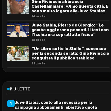
Gino Rivieccio abbraccia
Castellammare: «Amo questa città. E
sono molto legato alla Juve Stabia»
14 ore fa
Juve Stabia, Pietro de Giorgio: “Le
gambe oggi erano pesanti. Il test con
l’Ischia era soprattutto fisico”
18 ore fa
“Un Libro sotto le Stelle”, successo
per la seconda serata: Gino Rivieccio
conquista il pubblico stabiese
21 ore fa
PIÙ LETTE
Juve Stabia, conto alla rovescia per la
1
campagna abbonamenti: obiettivo quota