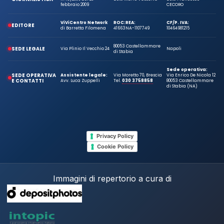
febbraio 2009
CECORO
ViViCentro Network
ROC:
REA:
CF/P. IVA:
EDITORE
di Barretta Filomena
41663
NA-1107749
10464981215
80053 Castellammare
SEDE LEGALE
Via Plinio Il Vecchio 24
Napoli
di Stabia
Sede operativa:
SEDE OPERATIVA
Assistente legale:
Via Moretto 70, Brescia
Via Enrico De Nicola 12
E CONTATTI
Avv. Luca Zuppelli
Tel.
030 3758858
80053 Castellammare
di Stabia (NA)
Privacy Policy
Cookie Policy
Immagini di repertorio a cura di