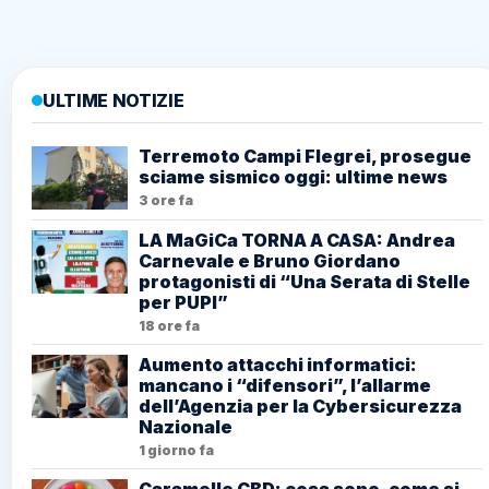
ULTIME NOTIZIE
Terremoto Campi Flegrei, prosegue
sciame sismico oggi: ultime news
3 ore fa
LA MaGiCa TORNA A CASA: Andrea
Carnevale e Bruno Giordano
protagonisti di “Una Serata di Stelle
per PUPI”
18 ore fa
Aumento attacchi informatici:
mancano i “difensori”, l’allarme
dell’Agenzia per la Cybersicurezza
Nazionale
1 giorno fa
Caramelle CBD: cosa sono, come si