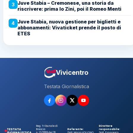
Juve Stabia – Cremonese, una storia da
3
riscrivere: prima lo Zini, poi il Romeo Menti
Juve Stabia, nuova gestione per biglietti e
4
abbonamenti: Vivaticket prende il posto di
ETES
Vivicentro
Testata Giornalistica
Reg. Tribunale di
Direttore
TESTATA
Brescia
Referente:
responsabile:
GIORNALISTICA
n. 13/2009 del 20
Dott. Mario VOLLONO
Dott. Francesco