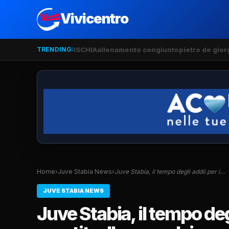
Vivicentro
TRENDING:
ISCHIA
allenamento congiunto
pietro de gior
Home
›
Juve Stabia News
›
Juve Stabia, il tempo degli addii per i…
JUVE STABIA NEWS
Juve Stabia, il tempo degl