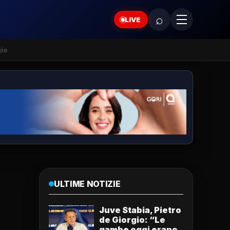
⌕
LIVE
gio
ULTIME NOTIZIE
Juve Stabia, Pietro
de Giorgio: “Le
gambe oggi erano