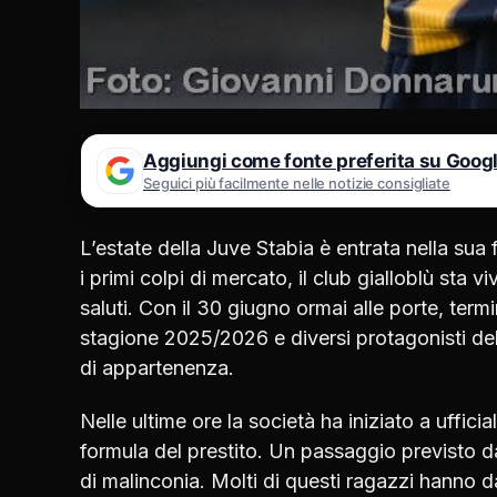
Aggiungi come fonte preferita su Goog
Seguici più facilmente nelle notizie consigliate
L’estate della Juve Stabia è entrata nella sua
i primi colpi di mercato, il club gialloblù st
saluti. Con il 30 giugno ormai alle porte, term
stagione 2025/2026 e diversi protagonisti dell
di appartenenza.
Nelle ultime ore la società ha iniziato a ufficial
formula del prestito. Un passaggio previsto d
di malinconia. Molti di questi ragazzi hanno 