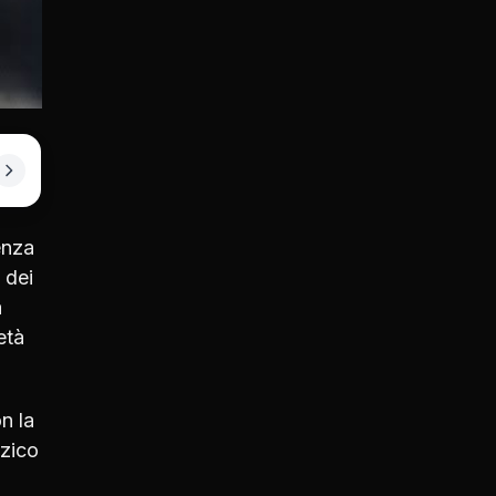
enza
 dei
a
età
on la
zzico