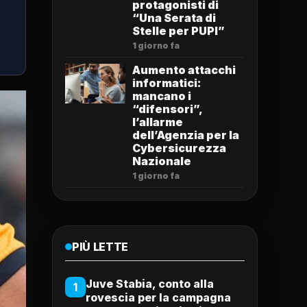
protagonisti di
“Una Serata di
Stelle per PUPI”
1 giorno fa
Aumento attacchi
informatici:
mancano i
“difensori”,
l’allarme
dell’Agenzia per la
Cybersicurezza
Nazionale
1 giorno fa
PIÙ LETTE
Juve Stabia, conto alla
1
rovescia per la campagna