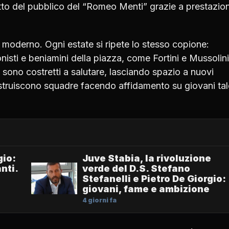
etto del pubblico del “Romeo Menti” grazie a prestazion
cio moderno. Ogni estate si ripete lo stesso copione:
isti e beniamini della piazza, come Fortini e Mussolini
ono costretti a salutare, lasciando spazio a nuovi
ostruiscono squadre facendo affidamento su giovani tal
gio:
Juve Stabia, la rivoluzione
nti.
verde del D.S. Stefano
Stefanelli e Pietro De Giorgio:
giovani, fame e ambizione
4 giorni fa