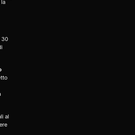
 la
l 30
di
o
tto
à
i al
ere