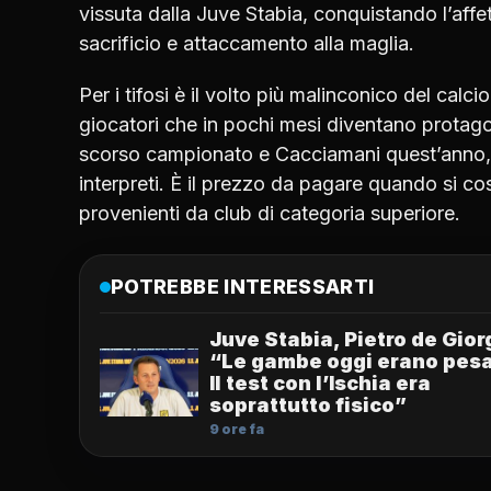
vissuta dalla Juve Stabia, conquistando l’aff
sacrificio e attaccamento alla maglia.
Per i tifosi è il volto più malinconico del cal
giocatori che in pochi mesi diventano protagon
scorso campionato e Cacciamani quest’anno, s
interpreti. È il prezzo da pagare quando si c
provenienti da club di categoria superiore.
POTREBBE INTERESSARTI
Juve Stabia, Pietro de Gior
“Le gambe oggi erano pesa
Il test con l’Ischia era
soprattutto fisico”
9 ore fa