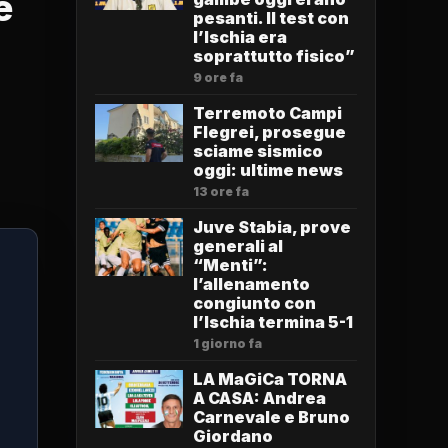
e
pesanti. Il test con
l’Ischia era
soprattutto fisico”
9 ore fa
Terremoto Campi
Flegrei, prosegue
sciame sismico
oggi: ultime news
13 ore fa
Juve Stabia, prove
generali al
“Menti”:
l’allenamento
congiunto con
l’Ischia termina 5-1
1 giorno fa
LA MaGiCa TORNA
A CASA: Andrea
Carnevale e Bruno
Giordano