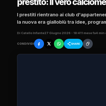
prestito: Il vero calcio
I prestiti rientrano ai club d'apparten
la nuova era gialloblù tra idee, progra
Di Catello Infante
27 Giugno 2026 - 18:41
1 mese fa
4 min 
CONDIVIDI
SHARE