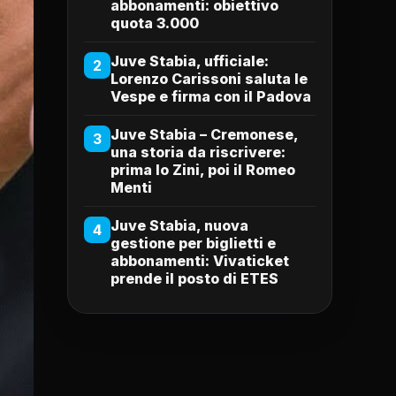
abbonamenti: obiettivo
quota 3.000
Juve Stabia, ufficiale:
2
Lorenzo Carissoni saluta le
Vespe e firma con il Padova
Juve Stabia – Cremonese,
3
una storia da riscrivere:
prima lo Zini, poi il Romeo
Menti
Juve Stabia, nuova
4
gestione per biglietti e
abbonamenti: Vivaticket
prende il posto di ETES