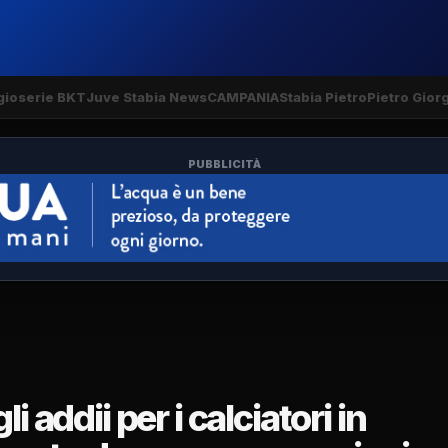
gio
serie BKT
Juve Stabia News
CAMPANIA
Stabia Pietro
Pietro Gior
PUBBLICITÀ
i addii per i calciatori in