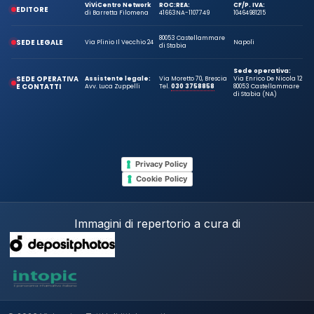
ViViCentro Network
ROC:
REA:
CF/P. IVA:
EDITORE
di Barretta Filomena
41663
NA-1107749
10464981215
80053 Castellammare
SEDE LEGALE
Via Plinio Il Vecchio 24
Napoli
di Stabia
Sede operativa:
SEDE OPERATIVA
Assistente legale:
Via Moretto 70, Brescia
Via Enrico De Nicola 12
E CONTATTI
Avv. Luca Zuppelli
Tel.
030 3758858
80053 Castellammare
di Stabia (NA)
Privacy Policy
Cookie Policy
Immagini di repertorio a cura di