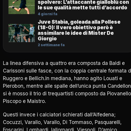
spolvero: L’attaccante gialloblù con
le sue qualità mette tutti d’accordo
4 giorni fa
Juve Stabia, goleada alla Pollese
(18-0): Il vero obiettivo però è
assimilare le idee di Mister De
Giorgio
2 settimane fa
La linea difensiva a quattro era composta da Baldi e
Carissoni sulle fasce, con la coppia centrale formata 
Ruggero e Bellich.In mediana, hanno agito Louati e
Pierobon, mentre alle spalle dell’unica punta Candello
si è mosso il trio di trequartisti composto da Piovanello
Piscopo e Maistro.
Questi invece i calciatori schierati dall’Alfedena;
Cocuzzi, Varallo, Varallo, Di Tommaso, Pasquarelli,
Foscarini, Lombardi, Iallornardi, Viespoli, D’amico,