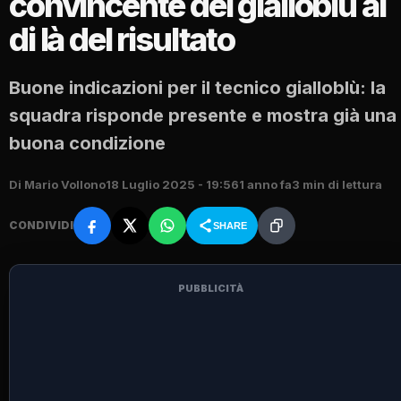
convincente dei gialloblù al
di là del risultato
Buone indicazioni per il tecnico gialloblù: la
squadra risponde presente e mostra già una
buona condizione
Di Mario Vollono
18 Luglio 2025 - 19:56
1 anno fa
3 min di lettura
CONDIVIDI
SHARE
PUBBLICITÀ