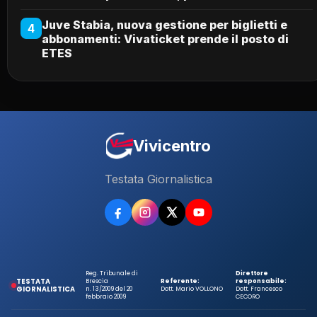
Juve Stabia, nuova gestione per biglietti e
4
abbonamenti: Vivaticket prende il posto di
ETES
Vivicentro
Testata Giornalistica
Reg. Tribunale di
Direttore
TESTATA
Brescia
Referente:
responsabile:
GIORNALISTICA
n. 13/2009 del 20
Dott. Mario VOLLONO
Dott. Francesco
febbraio 2009
CECORO