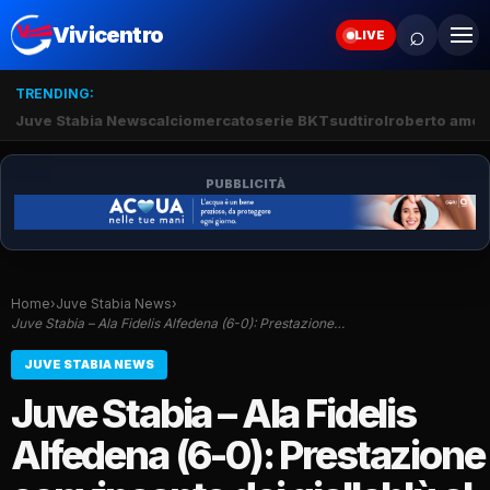
⌕
Vivicentro
LIVE
TRENDING:
Juve Stabia News
calciomercato
serie BKT
sudtirol
roberto amod
PUBBLICITÀ
Home
›
Juve Stabia News
›
Juve Stabia – Ala Fidelis Alfedena (6-0): Prestazione…
JUVE STABIA NEWS
Juve Stabia – Ala Fidelis
Alfedena (6-0): Prestazione