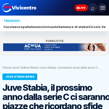
⌕
Vivicentro
LIVE
TRENDING:
Caccia
europa
Italia
sanzioni
castellammare di stabia
Circolo Veli
PUBBLICITÀ
Home
›
Juve Stabia News
›
Juve Stabia, il prossimo anno dalla serie C…
JUVE STABIA NEWS
Juve Stabia, il prossimo
anno dalla serie C ci sarann
piazze che ricordano sfide