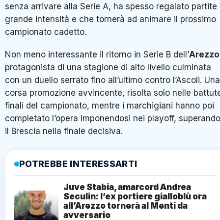
senza arrivare alla Serie A, ha spesso regalato partite 
grande intensità e che tornerà ad animare il prossimo
campionato cadetto.
Non meno interessante il ritorno in Serie B dell’
Arezzo
protagonista di una stagione di alto livello culminata
con un duello serrato fino all’ultimo contro l’Ascoli. Una
corsa promozione avvincente, risolta solo nelle battut
finali del campionato, mentre i marchigiani hanno poi
completato l’opera imponendosi nei playoff, superand
il Brescia nella finale decisiva.
POTREBBE INTERESSARTI
Juve Stabia, amarcord Andrea
Seculin: l’ex portiere gialloblù ora
all’Arezzo tornerà al Menti da
avversario