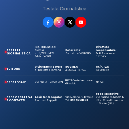
Testata Giornalistica
Reg. Tribunale di
Direttore
TESTATA
Brescia
Referente:
responsabile:
GIORNALISTICA
n. 13/2009 del 20
Dott. Mario VOLLONO
Dott. Francesco
febbraio 2009
CECORO
ViViCentro Network
ROC:
REA:
CF/P. IVA:
EDITORE
di Barretta Filomena
41663
NA-1107749
10464981215
80053 Castellammare
SEDE LEGALE
Via Plinio Il Vecchio 24
Napoli
di Stabia
Sede operativa:
SEDE OPERATIVA
Assistente legale:
Via Moretto 70, Brescia
Via Enrico De Nicola 12
E CONTATTI
Avv. Luca Zuppelli
Tel.
030 3758858
80053 Castellammare
di Stabia (NA)