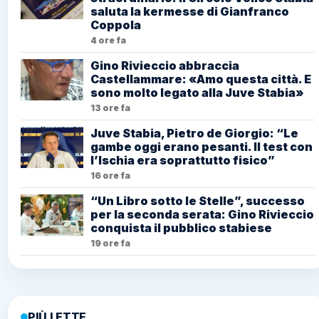
saluta la kermesse di Gianfranco
Coppola
4 ore fa
Gino Rivieccio abbraccia
Castellammare: «Amo questa città. E
sono molto legato alla Juve Stabia»
13 ore fa
Juve Stabia, Pietro de Giorgio: “Le
gambe oggi erano pesanti. Il test con
l’Ischia era soprattutto fisico”
16 ore fa
“Un Libro sotto le Stelle”, successo
per la seconda serata: Gino Rivieccio
conquista il pubblico stabiese
19 ore fa
PIÙ LETTE