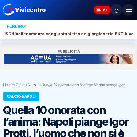
⌕
Vivicentro
LIVE
TRENDING:
ISCHIA
allenamento congiunto
pietro de giorgio
serie BKT
Juve 
PUBBLICITÀ
Home
›
Calcio Napoli
›
Quella 10 onorata con l’anima: Napoli piange Igor…
CALCIO NAPOLI
Quella 10 onorata con
l’anima: Napoli piange Igor
Protti, l’uomo che non si è