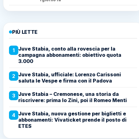
PIÙ LETTE
Juve Stabia, conto alla rovescia per la
1
campagna abbonamenti: obiettivo quota
3.000
Juve Stabia, ufficiale: Lorenzo Carissoni
2
saluta le Vespe e firma con il Padova
Juve Stabia – Cremonese, una storia da
3
riscrivere: prima lo Zini, poi il Romeo Menti
Juve Stabia, nuova gestione per biglietti e
4
abbonamenti: Vivaticket prende il posto di
ETES