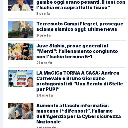
gambe oggi erano pesanti. Il test con
l’Ischia era soprattutto fisico”
5 ore fa
Terremoto Campi Flegrei, prosegue
sciame sismico oggi: ultime news
9 ore fa
Juve Stabia, prove generali al
“Menti”: l’allenamento congiunto
con l’Ischia termina 5-1
21 ore fa
LA MaGiCa TORNA A CASA: Andrea
Carnevale e Bruno Giordano
protagonisti di “Una Serata di Stelle
per PUPI”
24 ore fa
Aumento attacchi informatici:
mancano i “difensori”, l’allarme
dell’Agenzia per la Cybersicurezza
Nazionale
1 giorno fa