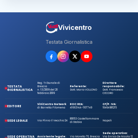
Vivicentro
Testata Giornalistica
Reg. Tribunale di
Direttore
TESTATA
Brescia
Referente:
responsabile:
GIORNALISTICA
n. 13/2009 del 20
Dott. Mario VOLLONO
Dott. Francesco
febbraio 2009
CECORO
ViViCentro Network
ROC:
REA:
CF/P. IVA:
EDITORE
di Barretta Filomena
41663
NA-1107749
10464981215
80053 Castellammare
SEDE LEGALE
Via Plinio Il Vecchio 24
Napoli
di Stabia
Sede operativa:
SEDE OPERATIVA
Assistente legale:
Via Moretto 70, Brescia
Via Enrico De Nicola 12