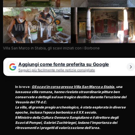
Villa San Marco in Stabia, gli scavi iniziati con i Borbone
Aggiungi come fonte preferita su Google
Seguici più facilmente nelle notizie consigliate
In breve:
Gli scavi in corso presso Villa San Marco a Stabia,
una
lussuosa villa romana, hanno rivelato straordinarie pitture ben
conservate e dettagli sul suo tragico destino durante l’eruzione del
Vesuvio del 79 d.C.
La villa, di grande pregio archeologico, è stata esplorata in diverse
epoche, inclusa l’epoca borbonica e il XX secolo.
Il Ministro della Cultura Gennaro Sangiuliano e il direttore degli
Scavi di Pompei, Gabriel Zuchtriegel, lodano l’importanza dei
ritrovamenti e i progetti di valorizzazione dell’area.