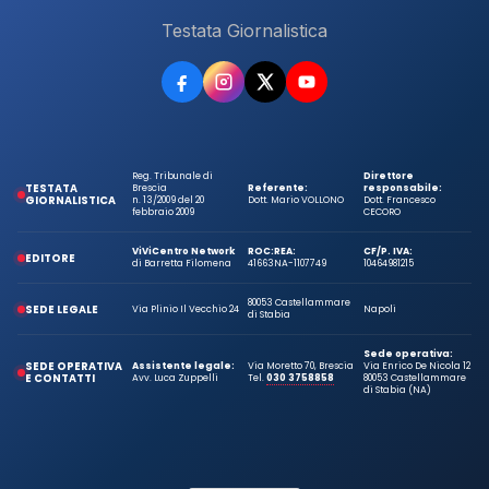
Testata Giornalistica
Reg. Tribunale di
Direttore
TESTATA
Brescia
Referente:
responsabile:
GIORNALISTICA
n. 13/2009 del 20
Dott. Mario VOLLONO
Dott. Francesco
febbraio 2009
CECORO
ViViCentro Network
ROC:
REA:
CF/P. IVA:
EDITORE
di Barretta Filomena
41663
NA-1107749
10464981215
80053 Castellammare
SEDE LEGALE
Via Plinio Il Vecchio 24
Napoli
di Stabia
Sede operativa:
SEDE OPERATIVA
Assistente legale:
Via Moretto 70, Brescia
Via Enrico De Nicola 12
E CONTATTI
Avv. Luca Zuppelli
Tel.
030 3758858
80053 Castellammare
di Stabia (NA)