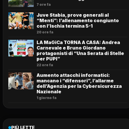
7 ore fa
Juve Stabia, prove generali al
“Menti”: l’allenamento congiunto
con l’Ischia termina 5-1
20 ore fa
LA MaGiCa TORNA A CASA: Andrea
Carnevale e Bruno Giordano
protagonisti di “Una Serata di Stelle
per PUPI”
22 ore fa
Aumento attacchi informatici:
mancano i “difensori”, l’allarme
dell’Agenzia per la Cybersicurezza
Nazionale
1 giorno fa
PIÙ LETTE