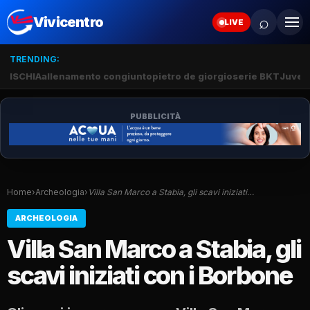
⌕
Vivicentro
LIVE
TRENDING:
ISCHIA
allenamento congiunto
pietro de giorgio
serie BKT
Juve 
PUBBLICITÀ
Home
›
Archeologia
›
Villa San Marco a Stabia, gli scavi iniziati…
ARCHEOLOGIA
Villa San Marco a Stabia, gli
scavi iniziati con i Borbone