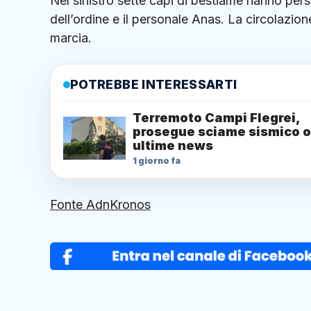
Nel sinistro sette capi di bestiame hanno perso
dell’ordine e il personale Anas. La circolazione
marcia.
POTREBBE INTERESSARTI
Terremoto Campi Flegrei,
prosegue sciame sismico o
ultime news
1 giorno fa
Fonte AdnKronos