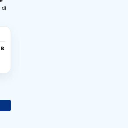
ze
 di
 B