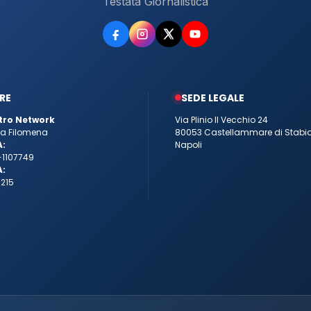
Testata Giornalistica
RE
SEDE LEGALE
tro Network
Via Plinio Il Vecchio 24
tta Filomena
80053 Castellammare di Stabi
A:
Napoli
-1107749
A:
215