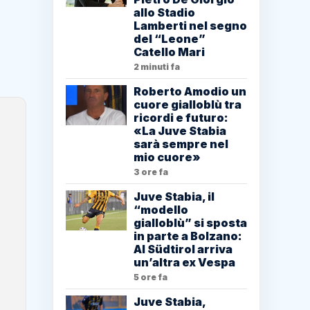
allo Stadio
Lamberti nel segno
del “Leone”
Catello Mari
2 minuti fa
Roberto Amodio un
cuore gialloblù tra
ricordi e futuro:
«La Juve Stabia
sarà sempre nel
mio cuore»
3 ore fa
Juve Stabia, il
“modello
gialloblù” si sposta
in parte a Bolzano:
Al Südtirol arriva
un’altra ex Vespa
5 ore fa
Juve Stabia,