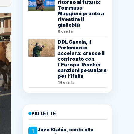
ritorno al futuro:
Tommaso
Maggioni pronto a
rivestire il
gialloblù
8 ore fa
DDL Caccia, il
Parlamento
accelera: cresce il
confronto con
l’Europa. Rischio
sanzioni pecuniare
per l’Italia
14 ore fa
PIÙ LETTE
Juve Stabia, conto alla
1