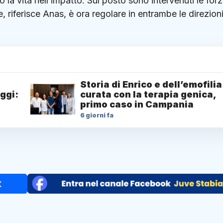
 la vita nell’impatto. Sul posto sono intervenuti le for
, riferisce Anas, è ora regolare in entrambe le direzioni
Storia di Enrico e dell’emofilia
ggi:
curata con la terapia genica,
primo caso in Campania
6 giorni fa