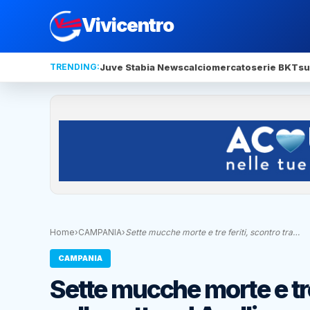
Vivicentro
TRENDING:
Juve Stabia News
calciomercato
serie BKT
su
Home
›
CAMPANIA
›
Sette mucche morte e tre feriti, scontro tra…
CAMPANIA
Sette mucche morte e tre 