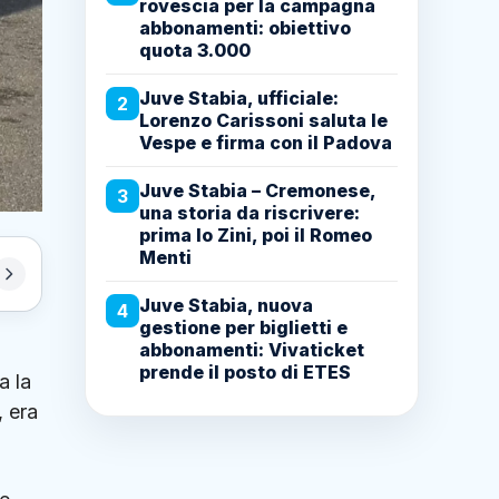
rovescia per la campagna
abbonamenti: obiettivo
quota 3.000
Juve Stabia, ufficiale:
2
Lorenzo Carissoni saluta le
Vespe e firma con il Padova
Juve Stabia – Cremonese,
3
una storia da riscrivere:
prima lo Zini, poi il Romeo
Menti
Juve Stabia, nuova
4
gestione per biglietti e
abbonamenti: Vivaticket
prende il posto di ETES
a la
, era