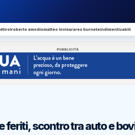
dtirol
roberto amodio
matteo lovisa
rares burnete
indimenticabili
PUBBLICITÀ
feriti, scontro tra auto e bov