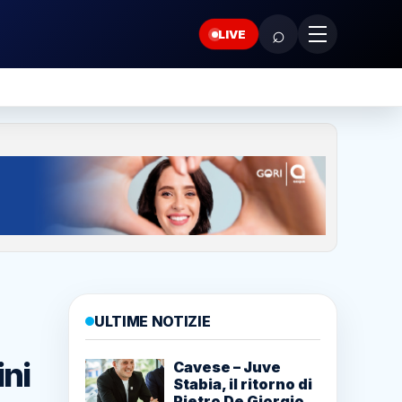
⌕
LIVE
ULTIME NOTIZIE
ini
Cavese – Juve
Stabia, il ritorno di
Pietro De Giorgio