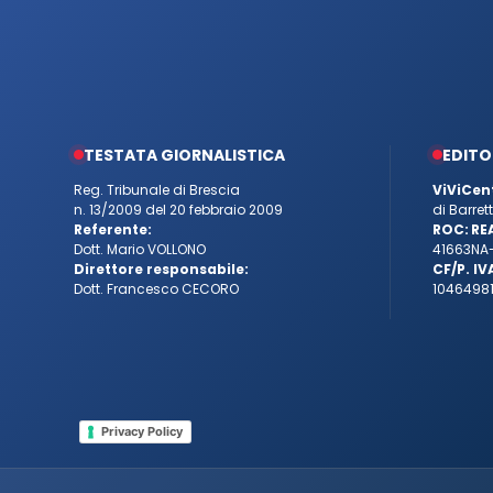
TESTATA GIORNALISTICA
EDITO
Reg. Tribunale di Brescia
ViViCen
n. 13/2009 del 20 febbraio 2009
di Barre
Referente:
ROC:
RE
Dott. Mario VOLLONO
41663
NA
Direttore responsabile:
CF/P. IV
Dott. Francesco CECORO
10464981
Privacy Policy