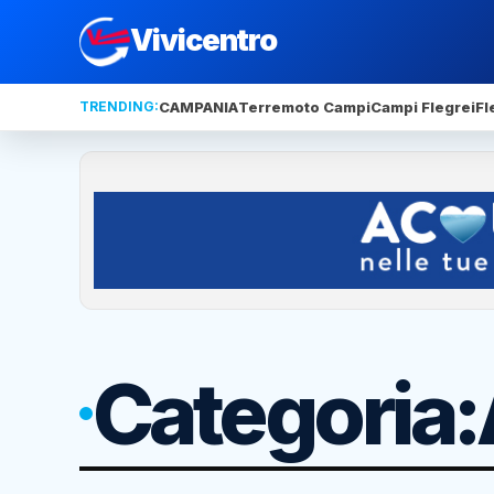
Vivicentro
TRENDING:
CAMPANIA
Terremoto Campi
Campi Flegrei
Fl
Categoria: