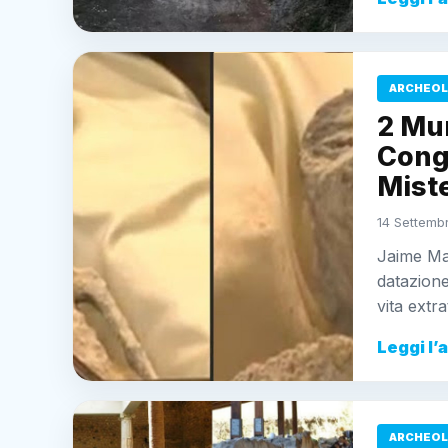
ARCHEOL
2 Mum
Cong
Miste
14 Settembr
Jaime Mau
datazione
vita extra
Leggi l’
ARCHEOL