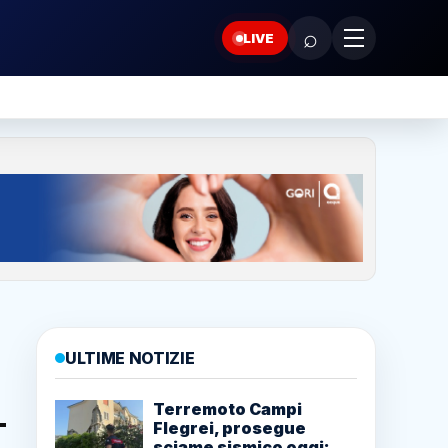
⌕
LIVE
ULTIME NOTIZIE
Terremoto Campi
Flegrei, prosegue
sciame sismico oggi: