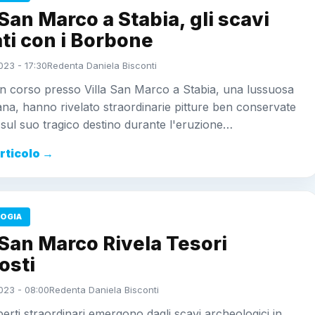
 San Marco a Stabia, gli scavi
ati con i Borbone
023 - 17:30
Redenta Daniela Bisconti
 in corso presso Villa San Marco a Stabia, una lussuosa
ana, hanno rivelato straordinarie pitture ben conservate
i sul suo tragico destino durante l'eruzione…
articolo →
OGIA
 San Marco Rivela Tesori
osti
023 - 08:00
Redenta Daniela Bisconti
erti straordinari emergono dagli scavi archeologici in