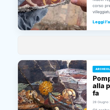
corso pre
villeggia
Leggi l’
ARCHEOL
Pomp
alla 
fa
28 Giugno 