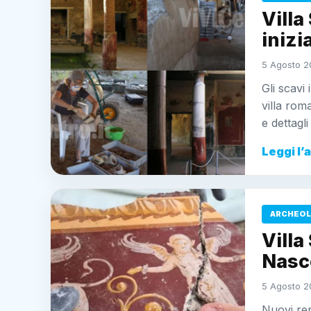
Villa
inizi
5 Agosto 2
Gli scavi
villa rom
e dettagl
Leggi l’
ARCHEOL
Villa
Nasc
5 Agosto 2
Nuovi rep