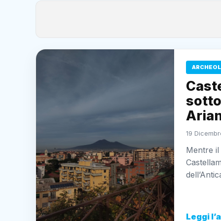
ARCHEOL
Caste
sotto
Aria
19 Dicembr
Mentre il
Castellam
dell’Anti
Leggi l’