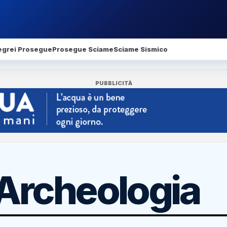
egrei Prosegue
Prosegue Sciame
Sciame Sismico
PUBBLICITÀ
Archeologia