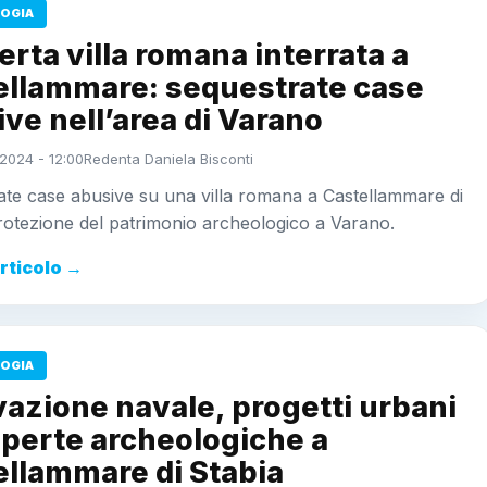
OGIA
rta villa romana interrata a
ellammare: sequestrate case
ve nell’area di Varano
2024 - 12:00
Redenta Daniela Bisconti
te case abusive su una villa romana a Castellammare di
rotezione del patrimonio archeologico a Varano.
articolo →
OGIA
azione navale, progetti urbani
operte archeologiche a
ellammare di Stabia