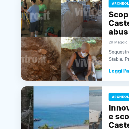
ARCHEOL
Scope
Cast
abusi
29 Maggio 
Sequestra
Stabia. P
Leggi l’
ARCHEOL
Innov
e sc
Cast