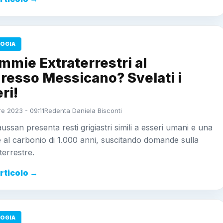
OGIA
mie Extraterrestri al
resso Messicano? Svelati i
ri!
e 2023 - 09:11
Redenta Daniela Bisconti
ssan presenta resti grigiastri simili a esseri umani e una
 al carbonio di 1.000 anni, suscitando domande sulla
terrestre.
articolo →
OGIA