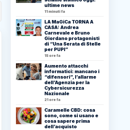
ultime news
11 minuti fa
LA MaGiCa TORNA A
CASA: Andrea
Carnevale e Bruno
Giordano protagonisti
di “Una Serata di Stelle
per PUPI”
15 ore fa
Aumento attacchi
informatici: mancano i
“difensori”, l’allarme
dell’Agenzia per la
Cybersicurezza
Nazionale
21 ore fa
Caramelle CBD: cosa
sono, come si usano e
cosa sapere prima
dell’acquisto