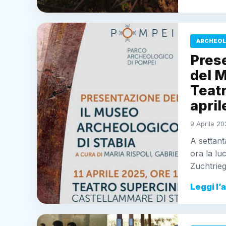
ARCHEOL
Pres
del M
Teat
april
9 Aprile 20
A settant
ora la lu
Zuchtrieg
Leggi l’