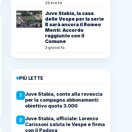
22 ore fa
Juve Stabia, la casa
delle Vespe per la serie
B sarà ancora il Romeo
Menti: Accordo
raggiunto con il
Comune
2 giorni fa
PIÙ LETTE
Juve Stabia, conto alla rovescia
1
per la campagna abbonamenti:
obiettivo quota 3.000
Juve Stabia, ufficiale: Lorenzo
2
Carissoni saluta le Vespe e firma
con il Padova