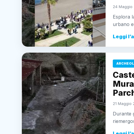
24 Maggio 
Esplora l
urbano e 
Leggi l’
ARCHEOL
Cast
Mura
Parc
21 Maggio 
Durante g
riemergo
Leggi l’