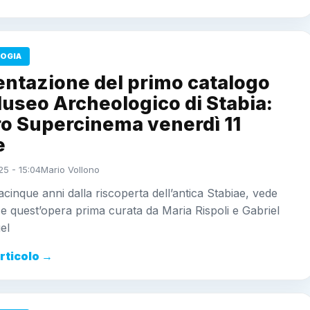
OGIA
entazione del primo catalogo
useo Archeologico di Stabia:
ro Supercinema venerdì 11
e
25 - 15:04
Mario Vollono
acinque anni dalla riscoperta dell’antica Stabiae, vede
ce quest’opera prima curata da Maria Rispoli e Gabriel
el
articolo →