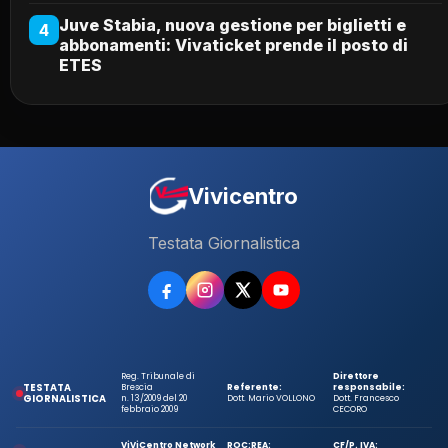
Juve Stabia, nuova gestione per biglietti e
4
abbonamenti: Vivaticket prende il posto di
ETES
Vivicentro
Testata Giornalistica
Reg. Tribunale di
Direttore
TESTATA
Brescia
Referente:
responsabile:
GIORNALISTICA
n. 13/2009 del 20
Dott. Mario VOLLONO
Dott. Francesco
febbraio 2009
CECORO
ViViCentro Network
ROC:
REA:
CF/P. IVA: