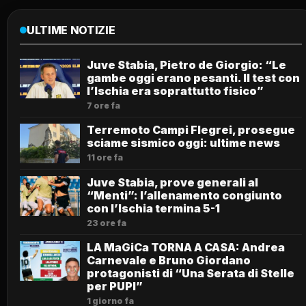
ULTIME NOTIZIE
Juve Stabia, Pietro de Giorgio: “Le
gambe oggi erano pesanti. Il test con
l’Ischia era soprattutto fisico”
7 ore fa
Terremoto Campi Flegrei, prosegue
sciame sismico oggi: ultime news
11 ore fa
Juve Stabia, prove generali al
“Menti”: l’allenamento congiunto
con l’Ischia termina 5-1
23 ore fa
LA MaGiCa TORNA A CASA: Andrea
Carnevale e Bruno Giordano
protagonisti di “Una Serata di Stelle
per PUPI”
1 giorno fa