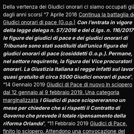
Della vertenza dei Giudici onorari ci siamo occupati gi
dagli anni scorsi “7 Aprile 2018
Continua la battaglia d
Giudici onorari di pace (G.o.p.)
Con l’entrata in vigore
della legge delega n. 57/2016 e del d.lgs. n. 116/2017
le figure dei giudici di pace e dei giudici onorari di
Tribunale sono stati sostituiti dall’unica figura dei
giudici onorari di pace (cosiddetti G.o.p.). Permane,
nel settore requirente, la figura dei Vice procuratori
onorari. La Giustizia Italiana si regge infatti sul lavo
quasi gratuito di circa 5500 Giudici onorari di pace
”,
“14 Gennaio 2019
Giudici di Pace di nuovo in sciopero
dal 12 gennaio al 9 febbraio 2019. Una categoria
marginalizzata
I Giudici di pace sciopereranno un
mese per chiedere che si rispetti il Contratto di
Governo che prevede il totale ripensamento della
riforma Orlando
”, “11 Febbraio 2019
Giudici di Pace,
finito lo sciopero. Attendono una convocazione del