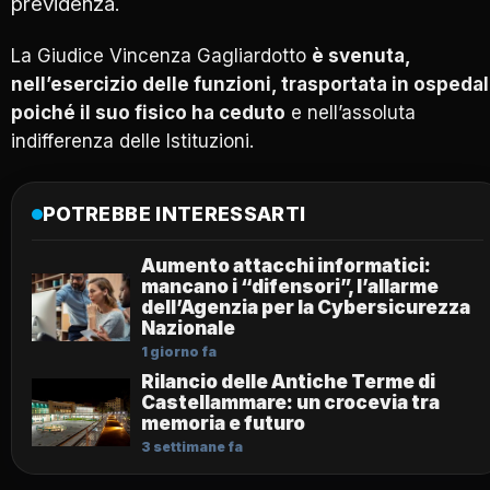
previdenza
.
La Giudice Vincenza Gagliardotto
è svenuta,
nell’esercizio delle funzioni, trasportata in ospeda
poiché il suo fisico ha ceduto
e nell’assoluta
indifferenza delle Istituzioni.
POTREBBE INTERESSARTI
Aumento attacchi informatici:
mancano i “difensori”, l’allarme
dell’Agenzia per la Cybersicurezza
Nazionale
1 giorno fa
Rilancio delle Antiche Terme di
Castellammare: un crocevia tra
memoria e futuro
3 settimane fa