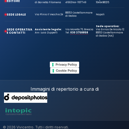
EDITORE
di Barretta Filomena
41663
NA-1107749
10464981215
80053 Castellammare
SEDE LEGALE
Via Plinio Il Vecchio 24
Napoli
di Stabia
Sede operativa:
SEDE OPERATIVA
Assistente legale:
Via Moretto 70, Brescia
Via Enrico De Nicola 12
E CONTATTI
Avv. Luca Zuppelli
Tel.
030 3758858
80053 Castellammare
di Stabia (NA)
Privacy Policy
Cookie Policy
Immagini di repertorio a cura di
© 2026 Vivicentro. Tutti i diritti riservati.