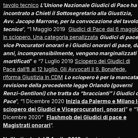
tavolo tecnico
L’Unione Nazionale Giudici di Pace ha
incontrato a Chieti il Sottosegretario alla Giustizia,
Avv. Jacopo Marrone, per la convocazione del tavolo
tecnico
“, “1 Maggio 2019
Giudici di Pace dal 6 maggi
in sciopero. Una categoria penalizzata
Giudici di pace
vice Procuratori onorari e i Giudici onorari di pace, d
anni, incomprensibilmente, vengono marginalizzati
mortificati
” e “7 Luglio 2019
Sciopero dei Giudici di
Pace dall’8 al 12 luglio. Gli Avvocati il 9. Bonafede,
riforma Giustizia in CDM
Lo sciopero è per la mancata
revisione della precedente legge Orlando (governi
Renzi-Gentiloni) che tratta da “braccianti” i Giudici 
Pace
”, “1 Dicembre 2020
Inizia da Palermo e Milano 
sciopero dei Giudici e Viceprocuratori, onorari
” e “
Dicembre 2020”
Flashmob dei Giudici di pace e
Magistrati onorari
”.