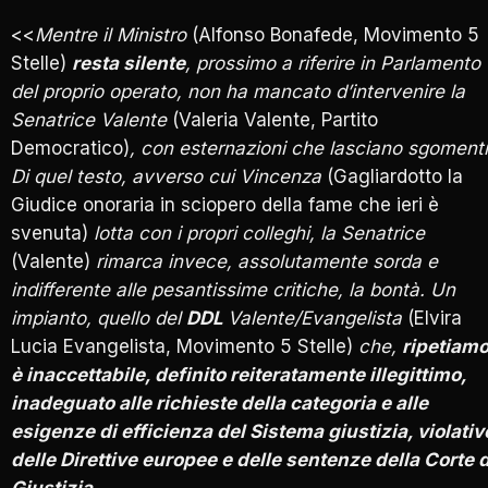
<<
Mentre il Ministro
(Alfonso Bonafede, Movimento 5
Stelle)
resta silente
, prossimo a riferire in Parlamento
del proprio operato, non ha mancato d’intervenire la
Senatrice Valente
(Valeria Valente, Partito
Democratico)
, con esternazioni che lasciano sgomenti
Di quel testo, avverso cui Vincenza
(Gagliardotto la
Giudice onoraria in sciopero della fame che ieri è
svenuta)
lotta con i propri colleghi, la Senatrice
(Valente)
rimarca invece, assolutamente sorda e
indifferente alle pesantissime critiche, la bontà. Un
impianto, quello del
DDL
Valente/Evangelista
(Elvira
Lucia Evangelista, Movimento 5 Stelle)
che,
ripetiamo
è inaccettabile, definito reiteratamente illegittimo,
inadeguato alle richieste della categoria e alle
esigenze di efficienza del Sistema giustizia, violativ
delle Direttive europee e delle sentenze della Corte d