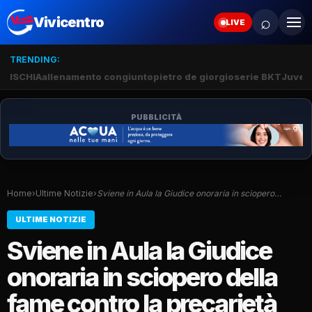
⌕
Vivicentro
LIVE
TRENDING:
ISCHIA
allenamento congiunto
pietro de giorgio
serie BKT
Juve 
PUBBLICITÀ
Home
›
Ultime Notizie
›
Sviene in Aula la Giudice onoraria in sciopero…
ULTIME NOTIZIE
Sviene in Aula la Giudice
onoraria in sciopero della
fame contro la precarietà