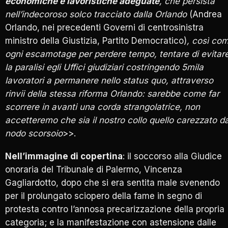
economiche e lavoristiche adeguate
, che persista
nell’indecoroso solco tracciato dalla Orlando
(Andrea
Orlando, nei precedenti Governi di centrosinistra
ministro della Giustizia, Partito Democratico)
, così co
ogni escamotage per perdere tempo, tentare di evitar
la paralisi egli Uffici giudiziari costringendo 5mila
lavoratori a permanere nello status quo, attraverso
rinvii della stessa riforma Orlando: sarebbe come far
scorrere in avanti una corda strangolatrice, non
accetteremo che sia il nostro collo quello carezzato da
nodo scorsoio
>>.
Nell’immagine di copertina
: il soccorso alla Giudice
onoraria del Tribunale di Palermo, Vincenza
Gagliardotto, dopo che si era sentita male svenendo
per il prolungato sciopero della fame in segno di
protesta contro l’annosa precarizzazione della propria
categoria; e la manifestazione con astensione dalle