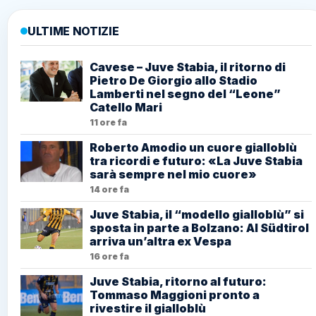
ULTIME NOTIZIE
Cavese – Juve Stabia, il ritorno di
Pietro De Giorgio allo Stadio
Lamberti nel segno del “Leone”
Catello Mari
11 ore fa
Roberto Amodio un cuore gialloblù
tra ricordi e futuro: «La Juve Stabia
sarà sempre nel mio cuore»
14 ore fa
Juve Stabia, il “modello gialloblù” si
sposta in parte a Bolzano: Al Südtirol
arriva un’altra ex Vespa
16 ore fa
Juve Stabia, ritorno al futuro:
Tommaso Maggioni pronto a
rivestire il gialloblù