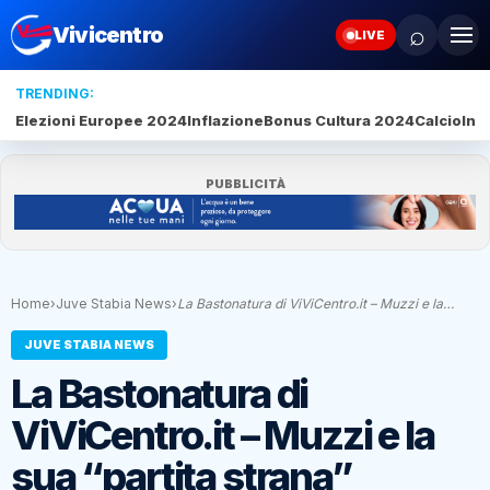
⌕
Vivicentro
LIVE
TRENDING:
Elezioni Europee 2024
Inflazione
Bonus Cultura 2024
Calcio
Inte
PUBBLICITÀ
Home
›
Juve Stabia News
›
La Bastonatura di ViViCentro.it – Muzzi e la…
JUVE STABIA NEWS
La Bastonatura di
ViViCentro.it – Muzzi e la
sua “partita strana”