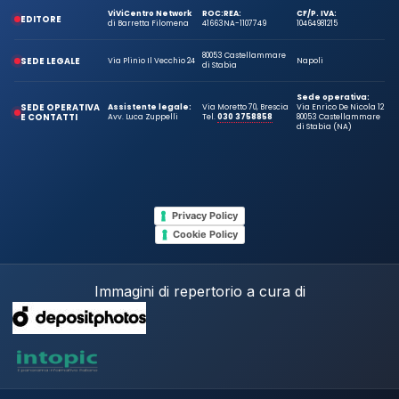
ViViCentro Network
ROC:
REA:
CF/P. IVA:
EDITORE
di Barretta Filomena
41663
NA-1107749
10464981215
80053 Castellammare
SEDE LEGALE
Via Plinio Il Vecchio 24
Napoli
di Stabia
Sede operativa:
SEDE OPERATIVA
Assistente legale:
Via Moretto 70, Brescia
Via Enrico De Nicola 12
E CONTATTI
Avv. Luca Zuppelli
Tel.
030 3758858
80053 Castellammare
di Stabia (NA)
Privacy Policy
Cookie Policy
Immagini di repertorio a cura di