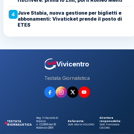
riscrivere: prima lo Zini, poi il Romeo Menti
Juve Stabia, nuova gestione per biglietti e
4
abbonamenti: Vivaticket prende il posto di
ETES
Vivicentro
Testata Giornalistica
Reg. Tribunale di
Direttore
TESTATA
Brescia
Referente:
responsabile:
GIORNALISTICA
n. 13/2009 del 20
Dott. Mario VOLLONO
Dott. Francesco
febbraio 2009
CECORO