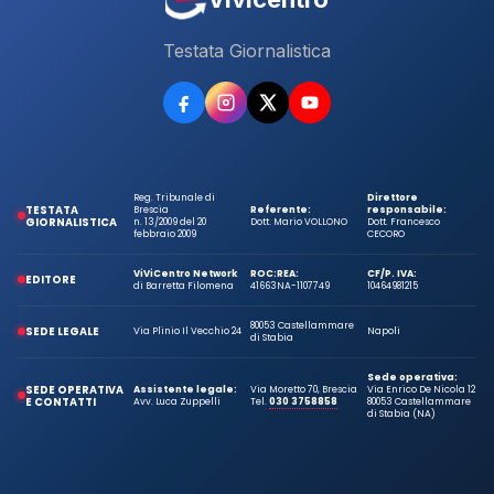
Testata Giornalistica
Reg. Tribunale di
Direttore
TESTATA
Brescia
Referente:
responsabile:
GIORNALISTICA
n. 13/2009 del 20
Dott. Mario VOLLONO
Dott. Francesco
febbraio 2009
CECORO
ViViCentro Network
ROC:
REA:
CF/P. IVA:
EDITORE
di Barretta Filomena
41663
NA-1107749
10464981215
80053 Castellammare
SEDE LEGALE
Via Plinio Il Vecchio 24
Napoli
di Stabia
Sede operativa:
SEDE OPERATIVA
Assistente legale:
Via Moretto 70, Brescia
Via Enrico De Nicola 12
E CONTATTI
Avv. Luca Zuppelli
Tel.
030 3758858
80053 Castellammare
di Stabia (NA)