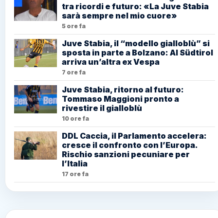
tra ricordi e futuro: «La Juve Stabia
sarà sempre nel mio cuore»
5 ore fa
Juve Stabia, il “modello gialloblù” si
sposta in parte a Bolzano: Al Südtirol
arriva un’altra ex Vespa
7 ore fa
Juve Stabia, ritorno al futuro:
Tommaso Maggioni pronto a
rivestire il gialloblù
10 ore fa
DDL Caccia, il Parlamento accelera:
cresce il confronto con l’Europa.
Rischio sanzioni pecuniare per
l’Italia
17 ore fa