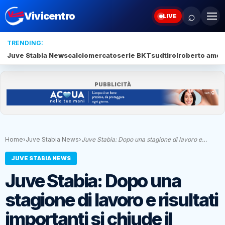
⌕
Vivicentro
LIVE
TRENDING:
Juve Stabia News
calciomercato
serie BKT
sudtirol
roberto amod
PUBBLICITÀ
Home
›
Juve Stabia News
›
Juve Stabia: Dopo una stagione di lavoro e…
JUVE STABIA NEWS
Juve Stabia: Dopo una
stagione di lavoro e risultati
importanti si chiude il