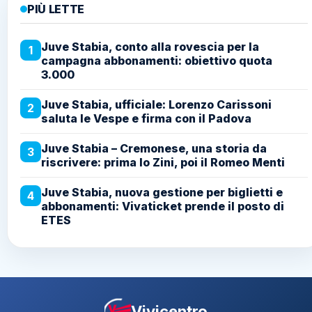
PIÙ LETTE
Juve Stabia, conto alla rovescia per la
1
campagna abbonamenti: obiettivo quota
3.000
Juve Stabia, ufficiale: Lorenzo Carissoni
2
saluta le Vespe e firma con il Padova
Juve Stabia – Cremonese, una storia da
3
riscrivere: prima lo Zini, poi il Romeo Menti
Juve Stabia, nuova gestione per biglietti e
4
abbonamenti: Vivaticket prende il posto di
ETES
Vivicentro