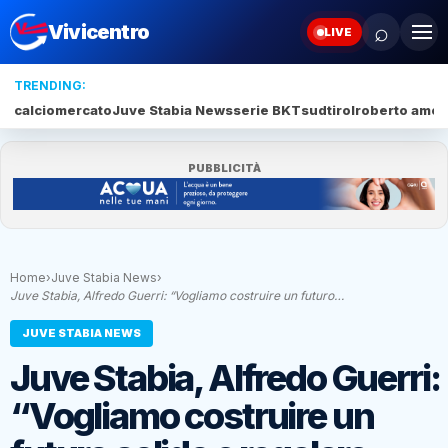
⌕
Vivicentro
LIVE
TRENDING:
calciomercato
Juve Stabia News
serie BKT
sudtirol
roberto amod
PUBBLICITÀ
Home
›
Juve Stabia News
›
Juve Stabia, Alfredo Guerri: “Vogliamo costruire un futuro…
JUVE STABIA NEWS
Juve Stabia, Alfredo Guerri:
“Vogliamo costruire un