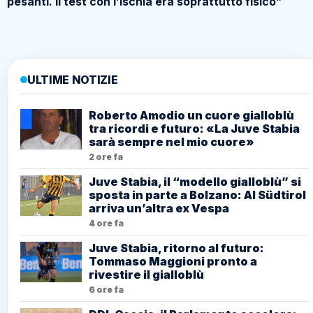
pesanti. Il test con l’Ischia era soprattutto fisico”
ULTIME NOTIZIE
Roberto Amodio un cuore gialloblù
tra ricordi e futuro: «La Juve Stabia
sarà sempre nel mio cuore»
2 ore fa
Juve Stabia, il “modello gialloblù” si
sposta in parte a Bolzano: Al Südtirol
arriva un’altra ex Vespa
4 ore fa
Juve Stabia, ritorno al futuro:
Tommaso Maggioni pronto a
rivestire il gialloblù
6 ore fa