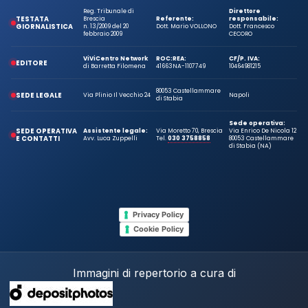
Reg. Tribunale di
Direttore
TESTATA
Brescia
Referente:
responsabile:
GIORNALISTICA
n. 13/2009 del 20
Dott. Mario VOLLONO
Dott. Francesco
febbraio 2009
CECORO
ViViCentro Network
ROC:
REA:
CF/P. IVA:
EDITORE
di Barretta Filomena
41663
NA-1107749
10464981215
80053 Castellammare
SEDE LEGALE
Via Plinio Il Vecchio 24
Napoli
di Stabia
Sede operativa:
SEDE OPERATIVA
Assistente legale:
Via Moretto 70, Brescia
Via Enrico De Nicola 12
E CONTATTI
Avv. Luca Zuppelli
Tel.
030 3758858
80053 Castellammare
di Stabia (NA)
Privacy Policy
Cookie Policy
Immagini di repertorio a cura di