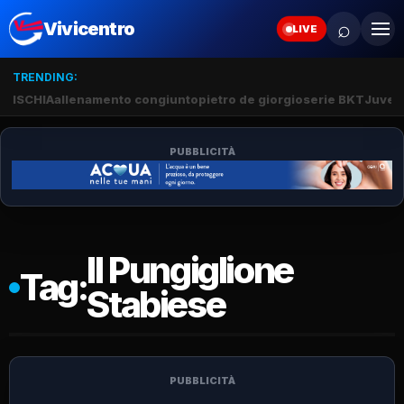
⌕
Vivicentro
LIVE
TRENDING:
ISCHIA
allenamento congiunto
pietro de giorgio
serie BKT
Juve 
PUBBLICITÀ
Il Pungiglione
Tag:
Stabiese
PUBBLICITÀ