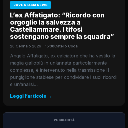
JUVE STABIA NEWS
L’ex Affatigato: “Ricordo con
orgoglio la salvezza a
Castellammare. I tifosi
sostengano sempre la squadra”
20 Gennaio 2026 - 15:30
Catello Coda
Angelo Affatigato, ex calciatore che ha vestito la
maglia gialloblù in un’annata particolarmente
complessa, è intervenuto nella trasmissione Il
pungiglione stabiese per condividere i suoi ricordi
e un’analisi…
Leggi l’articolo →
PUBBLICITÀ