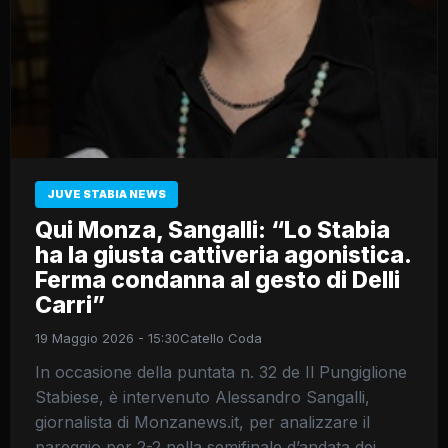
JUVE STABIA NEWS
Qui Monza, Sangalli: “Lo Stabia
ha la giusta cattiveria agonistica.
Ferma condanna al gesto di Delli
Carri”
19 Maggio 2026 - 15:30
Catello Coda
In occasione della puntata n. 32 de Il Pungiglione
Stabiese, è intervenuto Alessandro Sangalli,
giornalista di Monzanews.it, per analizzare il
pareggio per 2-2 nella semifinale d’andata dei