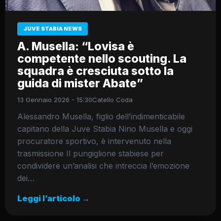
JUVE STABIA NEWS
A. Musella: “Lovisa è
competente nello scouting. La
squadra è cresciuta sotto la
guida di mister Abate”
13 Gennaio 2026 - 15:30
Catello Coda
Alessandro Musella, figlio dell’indimenticabile
capitano della Juve Stabia Nino Musella e oggi
procuratore sportivo, è intervenuto nella
trasmissione Il pungiglione stabiese per
condividere un’analisi che intreccia l’emozione
dei…
Leggi l’articolo →