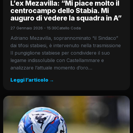
L’ex Mezavilla: “Mi piace molto il
centrocampo dello Stabia. Mi
auguro di vedere la squadra in A”
27 Gennaio 2026 - 15:30
Catello Coda
Adriano Mezavilla, soprannominato “il Sindaco”
dai tifosi stabiesi, è intervenuto nella trasmissione
Il pungiglione stabiese per condividere il suo
legame indissolubile con Castellammare e
analizzare l’attuale momento d’oro…
Leggi l’articolo →