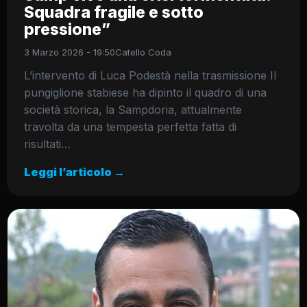
Squadra fragile e sotto
pressione”
3 Marzo 2026 - 19:50
Catello Coda
L’intervento di Luca Podestà nella trasmissione Il
pungiglione stabiese ha dipinto il quadro di una
società storica, la Sampdoria, attualmente
travolta da una tempesta perfetta fatta di
risultati…
Leggi l’articolo →