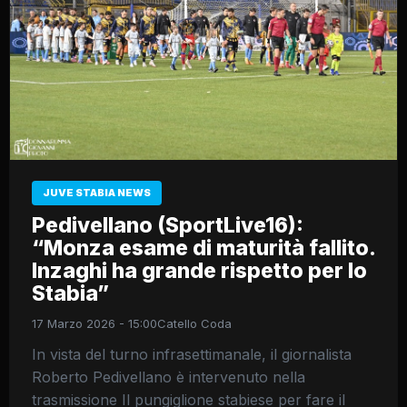
JUVE STABIA NEWS
Pedivellano (SportLive16):
“Monza esame di maturità fallito.
Inzaghi ha grande rispetto per lo
Stabia”
17 Marzo 2026 - 15:00
Catello Coda
In vista del turno infrasettimanale, il giornalista
Roberto Pedivellano è intervenuto nella
trasmissione Il pungiglione stabiese per fare il