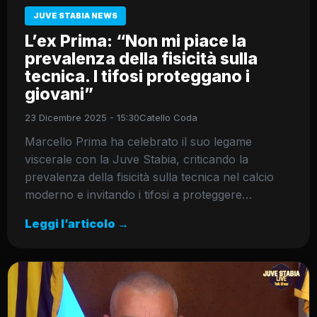
JUVE STABIA NEWS
L’ex Prima: “Non mi piace la
prevalenza della fisicità sulla
tecnica. I tifosi proteggano i
giovani”
23 Dicembre 2025 - 15:30
Catello Coda
Marcello Prima ha celebrato il suo legame
viscerale con la Juve Stabia, criticando la
prevalenza della fisicità sulla tecnica nel calcio
moderno e invitando i tifosi a proteggere…
Leggi l’articolo →