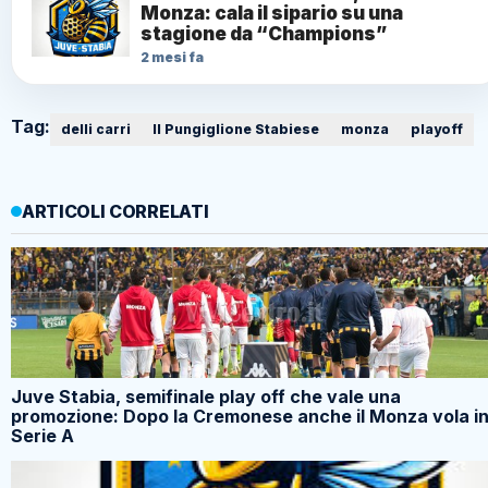
Monza: cala il sipario su una
stagione da “Champions”
2 mesi fa
Tag:
delli carri
Il Pungiglione Stabiese
monza
playoff
ARTICOLI CORRELATI
Juve Stabia, semifinale play off che vale una
promozione: Dopo la Cremonese anche il Monza vola i
Serie A