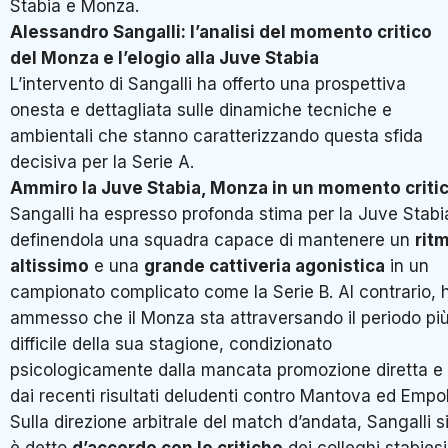
Stabia e Monza
.
Alessandro Sangalli: l’analisi del momento critico
del Monza e l’elogio alla Juve Stabia
L’intervento di Sangalli ha offerto una prospettiva
onesta e dettagliata sulle dinamiche tecniche e
ambientali che stanno caratterizzando questa sfida
decisiva per la Serie A.
Ammiro la Juve Stabia, Monza in un momento criti
Sangalli ha espresso profonda stima per la Juve Stabi
definendola una squadra capace di mantenere un
rit
altissimo
e una
grande cattiveria agonistica
in un
campionato complicato come la Serie B
. Al contrario, 
ammesso che il Monza sta attraversando il periodo pi
difficile della sua stagione, condizionato
psicologicamente dalla mancata promozione diretta e
dai recenti risultati deludenti contro Mantova ed Empol
Sulla direzione arbitrale del match d’andata, Sangalli s
è detto
d’accordo con le critiche
dei colleghi stabiesi