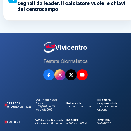
segnali da leader. Il calciatore vuole le chiavi
del centrocampo
Vivicentro
Testata Giornalistica
Reg. Tribunale di
Direttore
TESTATA
Brescia
Referente:
responsabile:
GIORNALISTICA
n. 13/2009 del 20
Dott. Mario VOLLONO
Dott. Francesco
febbraio 2009
CECORO
ViViCentro Network
ROC:
REA:
CF/P. IVA:
EDITORE
di Barretta Filomena
41663
NA-1107749
10464981215