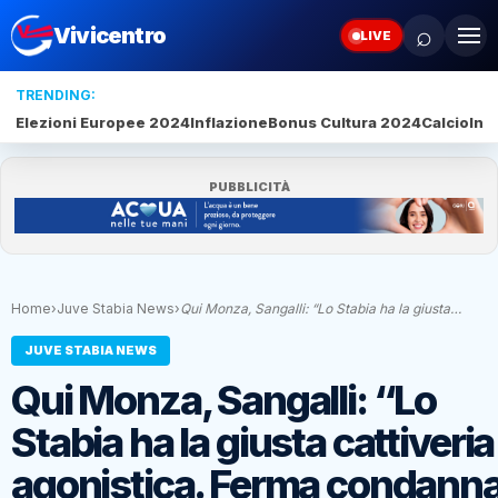
⌕
Vivicentro
LIVE
TRENDING:
Elezioni Europee 2024
Inflazione
Bonus Cultura 2024
Calcio
Inte
PUBBLICITÀ
Home
›
Juve Stabia News
›
Qui Monza, Sangalli: “Lo Stabia ha la giusta…
JUVE STABIA NEWS
Qui Monza, Sangalli: “Lo
Stabia ha la giusta cattiveria
agonistica. Ferma condann