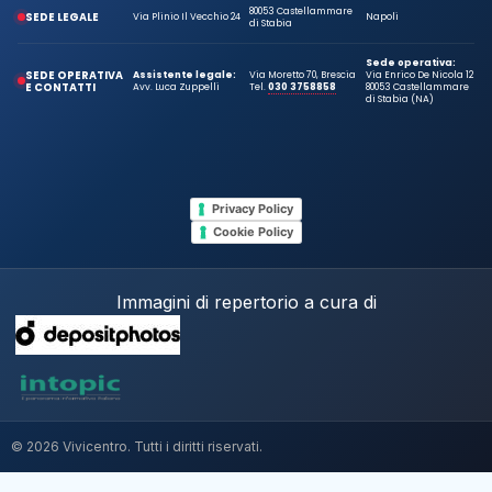
80053 Castellammare
SEDE LEGALE
Via Plinio Il Vecchio 24
Napoli
di Stabia
Sede operativa:
SEDE OPERATIVA
Assistente legale:
Via Moretto 70, Brescia
Via Enrico De Nicola 12
E CONTATTI
Avv. Luca Zuppelli
Tel.
030 3758858
80053 Castellammare
di Stabia (NA)
Privacy Policy
Cookie Policy
Immagini di repertorio a cura di
© 2026 Vivicentro. Tutti i diritti riservati.