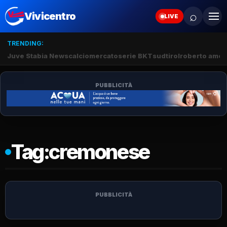
⌕
Vivicentro
LIVE
TRENDING:
Juve Stabia News
calciomercato
serie BKT
sudtirol
roberto amod
PUBBLICITÀ
Tag:
cremonese
PUBBLICITÀ