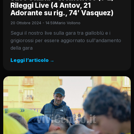
Rileggi Live (4 Antov, 21
Adorante su rig., 74′ Vasquez)
20 Ottobre 2024 - 14:59
Mario Vollono
Segui il nostro live sulla gara tra gialloblù e i
grigiorossi per essere aggiornato sull'andamento
della gara
Leggi l’articolo →