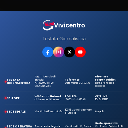
Vivicentro
Testata Giornalistica
Reg. Tribunale di
Direttore
TESTATA
Brescia
Referente:
responsabile:
GIORNALISTICA
n. 13/2009 del 20
Dott. Mario VOLLONO
Dott. Francesco
febbraio 2009
CECORO
ViViCentro Network
ROC:
REA:
CF/P. IVA:
EDITORE
di Barretta Filomena
41663
NA-1107749
10464981215
80053 Castellammare
SEDE LEGALE
Via Plinio Il Vecchio 24
Napoli
di Stabia
Sede operativa:
SEDE OPERATIVA
Assistente legale:
Via Moretto 70, Brescia
Via Enrico De Nicola 12