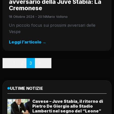
avversario della Juve Stabia: La
Cremonese
18 Ottobre 2024 - 20:14
Mario Vollono
Un piccolo focus sui prossimi avversari delle
Vespe
Leggi l’articolo →
Paginazione
‹
1
2
3
4
›
ULTIME NOTIZIE
Cavese – Juve Stabia, il ritorno di
Pietro De Giorgio allo Stadio
Lamberti nel segno del “Leone”