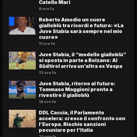
Catello Mari
8 ore fa
Roberto Amodio un cuore
gialloblù tra ricordi e futuro: «La
Juve Stabia sarà sempre nel mio
cuore»
11 ore fa
Juve Stabia, il “modello gialloblù”
si sposta in parte a Bolzano: Al
Südtirol arriva un’altra ex Vespa
13 ore fa
Juve Stabia, ritorno al futuro:
Tommaso Maggioni pronto a
rivestire il gialloblù
16 ore fa
DDL Caccia, il Parlamento
accelera: cresce il confronto con
l’Europa. Rischio sanzioni
pecuniare per l’Italia
22 ore fa