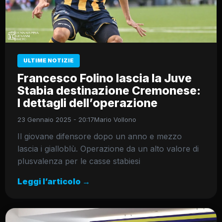
ULTIME NOTIZIE
Francesco Folino lascia la Juve
Stabia destinazione Cremonese:
I dettagli dell’operazione
23 Gennaio 2025 - 20:17
Mario Vollono
Il giovane difensore dopo un anno e mezzo
lascia i gialloblù. Operazione da un alto valore di
plusvalenza per le casse stabiesi
Leggi l’articolo →