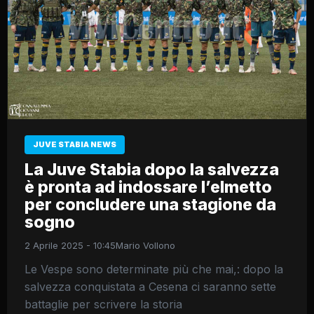
JUVE STABIA NEWS
La Juve Stabia dopo la salvezza
è pronta ad indossare l’elmetto
per concludere una stagione da
sogno
2 Aprile 2025 - 10:45
Mario Vollono
Le Vespe sono determinate più che mai,: dopo la
salvezza conquistata a Cesena ci saranno sette
battaglie per scrivere la storia