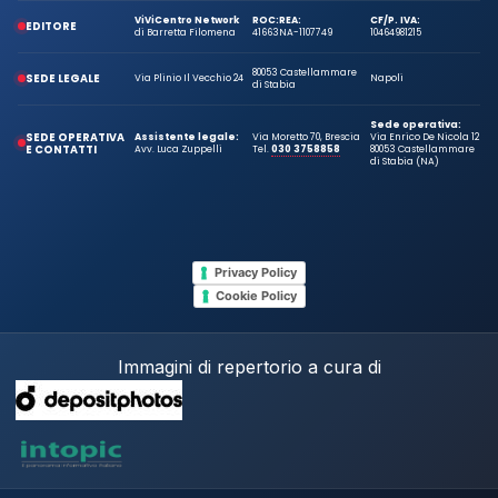
ViViCentro Network
ROC:
REA:
CF/P. IVA:
EDITORE
di Barretta Filomena
41663
NA-1107749
10464981215
80053 Castellammare
SEDE LEGALE
Via Plinio Il Vecchio 24
Napoli
di Stabia
Sede operativa:
SEDE OPERATIVA
Assistente legale:
Via Moretto 70, Brescia
Via Enrico De Nicola 12
E CONTATTI
Avv. Luca Zuppelli
Tel.
030 3758858
80053 Castellammare
di Stabia (NA)
Privacy Policy
Cookie Policy
Immagini di repertorio a cura di