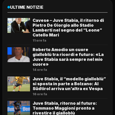
ULTIME NOTIZIE
Cavese – Juve Stabia, il ritorno di
Pietro De Giorgio allo Stadio
Lamberti nel segno del “Leone”
Catello Mari
11 ore fa
Roberto Amodio un cuore
gialloblù tra ricordi e futuro: «La
Juve Stabia sarà sempre nel mio
cuore»
14 ore fa
Juve Stabia, il “modello gialloblù”
si sposta in parte a Bolzano: Al
Südtirol arriva un’altra ex Vespa
16 ore fa
Juve Stabia, ritorno al futuro:
Tommaso Maggioni pronto a
rivestire il gialloblù