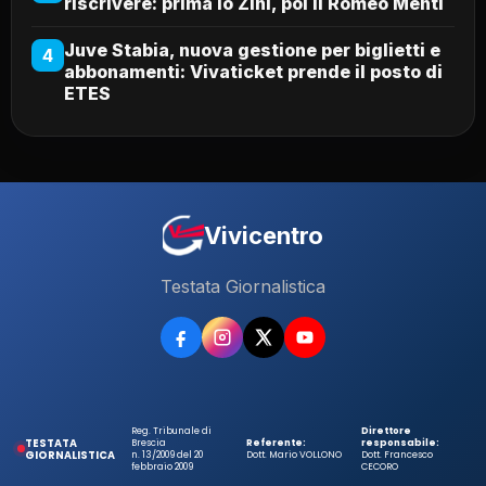
riscrivere: prima lo Zini, poi il Romeo Menti
Juve Stabia, nuova gestione per biglietti e
4
abbonamenti: Vivaticket prende il posto di
ETES
Vivicentro
Testata Giornalistica
Reg. Tribunale di
Direttore
TESTATA
Brescia
Referente:
responsabile:
GIORNALISTICA
n. 13/2009 del 20
Dott. Mario VOLLONO
Dott. Francesco
febbraio 2009
CECORO