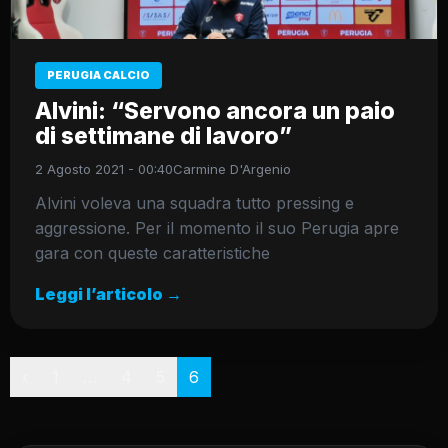
PERUGIA CALCIO
Alvini: “Servono ancora un paio
di settimane di lavoro”
2 Agosto 2021 - 00:40
Carmine D'Argenio
Alvini voleva una squadra tutto pressing e
aggressione. Per il momento il suo Perugia apre
gara con queste caratteristiche
Leggi l’articolo →
Paginazione
‹
1
…
4
5
6