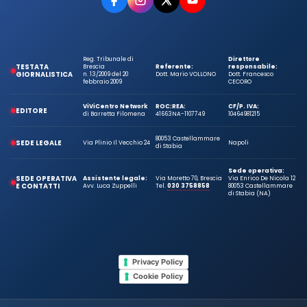
Reg. Tribunale di
Direttore
TESTATA
Brescia
Referente:
responsabile:
GIORNALISTICA
n. 13/2009 del 20
Dott. Mario VOLLONO
Dott. Francesco
febbraio 2009
CECORO
ViViCentro Network
ROC:
REA:
CF/P. IVA:
EDITORE
di Barretta Filomena
41663
NA-1107749
10464981215
80053 Castellammare
SEDE LEGALE
Via Plinio Il Vecchio 24
Napoli
di Stabia
Sede operativa:
SEDE OPERATIVA
Assistente legale:
Via Moretto 70, Brescia
Via Enrico De Nicola 12
E CONTATTI
Avv. Luca Zuppelli
Tel.
030 3758858
80053 Castellammare
di Stabia (NA)
Privacy Policy
Cookie Policy