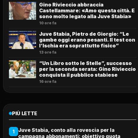
Gino Rivieccio abbraccia
Castellammare: «Amo questa città. E
sono molto legato alla Juve Stabia»
10 ore fa
Juve Stabia, Pietro de Giorgio: “Le
gambe oggi erano pesanti. Il test con
l’Ischia era soprattutto fisico”
13 ore fa
“Un Libro sotto le Stelle”, successo
per la seconda serata: Gino Rivieccio
conquista il pubblico stabiese
16 ore fa
PIÙ LETTE
Juve Stabia, conto alla rovescia per la
1
campagna abbonamenti: obiettivo quota