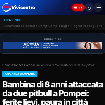
⌕
Vivicentro
LIVE
TRENDING:
CAMPANIA
Terremoto Campi
Campi Flegrei
Flegrei Prosegue
Pro
PUBBLICITÀ
Home
›
Cronaca Campania
›
Bambina di 8 anni attaccata da due pitbull…
CRONACA CAMPANIA
Bambina di 8 anni attaccata
da due pitbull a Pompei:
ferite lievi, paura in città