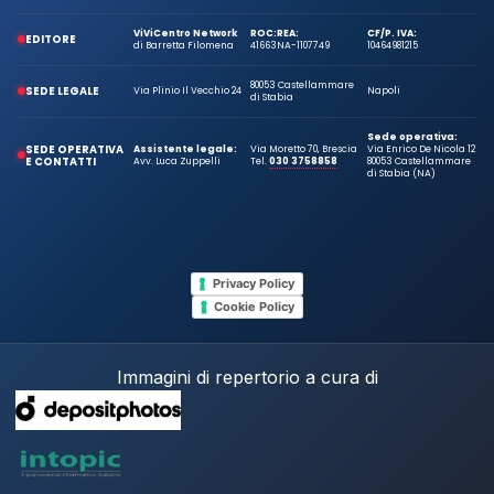
ViViCentro Network
ROC:
REA:
CF/P. IVA:
EDITORE
di Barretta Filomena
41663
NA-1107749
10464981215
80053 Castellammare
SEDE LEGALE
Via Plinio Il Vecchio 24
Napoli
di Stabia
Sede operativa:
SEDE OPERATIVA
Assistente legale:
Via Moretto 70, Brescia
Via Enrico De Nicola 12
E CONTATTI
Avv. Luca Zuppelli
Tel.
030 3758858
80053 Castellammare
di Stabia (NA)
Privacy Policy
Cookie Policy
Immagini di repertorio a cura di