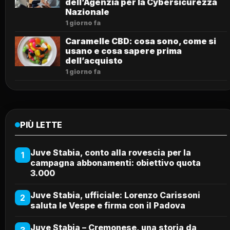
dell’Agenzia per la Cybersicurezza
Nazionale
1 giorno fa
Caramelle CBD: cosa sono, come si
usano e cosa sapere prima
dell’acquisto
1 giorno fa
PIÙ LETTE
Juve Stabia, conto alla rovescia per la
1
campagna abbonamenti: obiettivo quota
3.000
Juve Stabia, ufficiale: Lorenzo Carissoni
2
saluta le Vespe e firma con il Padova
Juve Stabia – Cremonese, una storia da
3