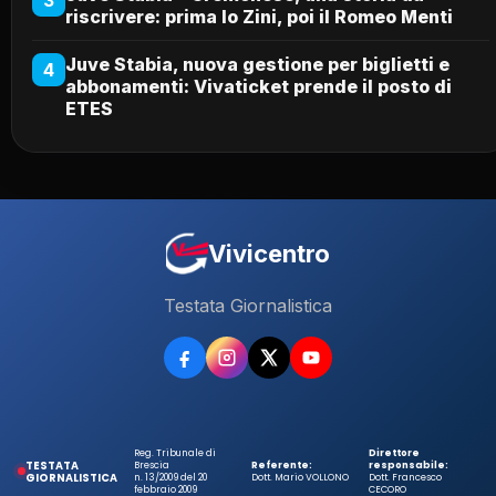
riscrivere: prima lo Zini, poi il Romeo Menti
Juve Stabia, nuova gestione per biglietti e
4
abbonamenti: Vivaticket prende il posto di
ETES
Vivicentro
Testata Giornalistica
Reg. Tribunale di
Direttore
TESTATA
Brescia
Referente:
responsabile:
GIORNALISTICA
n. 13/2009 del 20
Dott. Mario VOLLONO
Dott. Francesco
febbraio 2009
CECORO