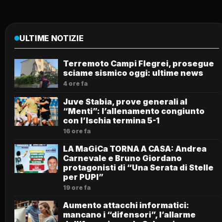
ULTIME NOTIZIE
Terremoto Campi Flegrei, prosegue
sciame sismico oggi: ultime news
4 ore fa
Juve Stabia, prove generali al
“Menti”: l’allenamento congiunto
con l’Ischia termina 5-1
16 ore fa
LA MaGiCa TORNA A CASA: Andrea
Carnevale e Bruno Giordano
protagonisti di “Una Serata di Stelle
per PUPI”
19 ore fa
Aumento attacchi informatici:
mancano i “difensori”, l’allarme