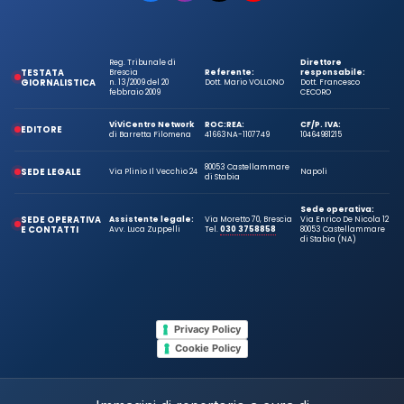
Reg. Tribunale di
Direttore
TESTATA
Brescia
Referente:
responsabile:
GIORNALISTICA
n. 13/2009 del 20
Dott. Mario VOLLONO
Dott. Francesco
febbraio 2009
CECORO
ViViCentro Network
ROC:
REA:
CF/P. IVA:
EDITORE
di Barretta Filomena
41663
NA-1107749
10464981215
80053 Castellammare
SEDE LEGALE
Via Plinio Il Vecchio 24
Napoli
di Stabia
Sede operativa:
SEDE OPERATIVA
Assistente legale:
Via Moretto 70, Brescia
Via Enrico De Nicola 12
E CONTATTI
Avv. Luca Zuppelli
Tel.
030 3758858
80053 Castellammare
di Stabia (NA)
Privacy Policy
Cookie Policy