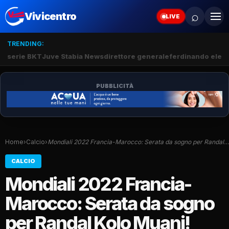
⌕
Vivicentro
LIVE
TRENDING:
serie BKT
Juve Stabia News
direttore generale
ferdinando elef
PUBBLICITÀ
Home
›
Calcio
›
Mondiali 2022 Francia-Marocco: Serata da sogno per Randal…
CALCIO
Mondiali 2022 Francia-
Marocco: Serata da sogno
per Randal Kolo Muani!