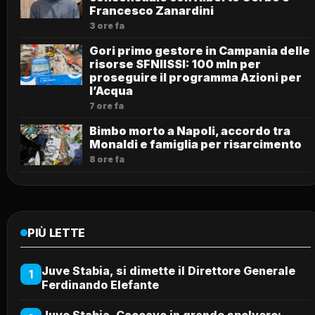
Francesco Zanardini
3 ore fa
Gori primo gestore in Campania delle
risorse SFNIISSI: 100 mln per
proseguire il programma Azioni per
l’Acqua
7 ore fa
Bimbo morto a Napoli, accordo tra
Monaldi e famiglia per risarcimento
8 ore fa
PIÙ LETTE
Juve Stabia, si dimette il Direttore Generale
1
Ferdinando Elefante
Juve Stabia, Caccavo in grande spolvero: