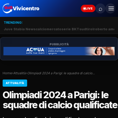
⌕
Vivicentro
LIVE
TRENDING:
Juve Stabia News
calciomercato
serie BKT
sudtirol
roberto amod
PUBBLICITÀ
Home
›
Attualità
›
Olimpiadi 2024 a Parigi: le squadre di calcio…
ATTUALITÀ
Olimpiadi 2024 a Parigi: le
squadre di calcio qualificate