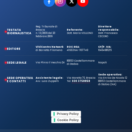
Reg. Tribunale di
Direttore
TESTATA
Brescia
Referente:
responsabile:
GIORNALISTICA
n. 13/2009 del 20
Dott. Mario VOLLONO
Dott. Francesco
febbraio 2009
CECORO
ViViCentro Network
ROC:
REA:
CF/P. IVA:
EDITORE
di Barretta Filomena
41663
NA-1107749
10464981215
80053 Castellammare
SEDE LEGALE
Via Plinio Il Vecchio 24
Napoli
di Stabia
Sede operativa:
SEDE OPERATIVA
Assistente legale:
Via Moretto 70, Brescia
Via Enrico De Nicola 12
E CONTATTI
Avv. Luca Zuppelli
Tel.
030 3758858
80053 Castellammare
di Stabia (NA)
Privacy Policy
Cookie Policy