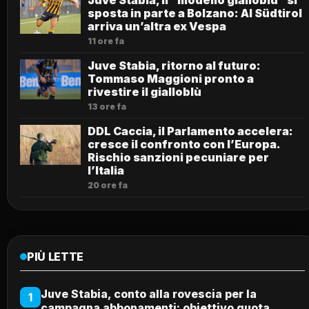
Juve Stabia, il “modello gialloblù” si
sposta in parte a Bolzano: Al Südtirol
arriva un’altra ex Vespa
11 ore fa
Juve Stabia, ritorno al futuro:
Tommaso Maggioni pronto a
rivestire il gialloblù
13 ore fa
DDL Caccia, il Parlamento accelera:
cresce il confronto con l’Europa.
Rischio sanzioni pecuniare per
l’Italia
20 ore fa
PIÙ LETTE
Juve Stabia, conto alla rovescia per la
1
campagna abbonamenti: obiettivo quota